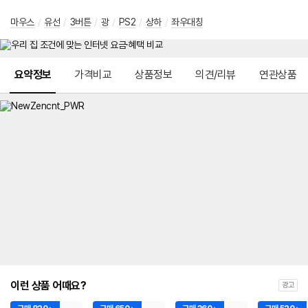
마우스
/
유선
/
3버튼
/
광
/
PS2
/
상하
/
좌우대칭
메뉴 네비게이션
요약정보
가격비교
상품정보
의견/리뷰
연관상품
이런 상품 어때요?
광고