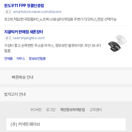
윈도우11 FPP 정품인증점
smartstore.naver.com/sbcore
광고
포인트적립/한국정품/PC,노트북 USB설치/게임용 주변기기/오피스,한컴 선택가능
지클릭커 판매점 새론장터
saeronjangteo.com
광고
가성비 좋고 손목편한 무소음 마우스, 정보보안 블루라이트 차단 모니터
필름
전제품
마우스
정보보안필름
빠른배송 안내
법적고지 안내
PC버전
로그인
개인정보처리방침
고객센터
(주) 커넥트웨이브