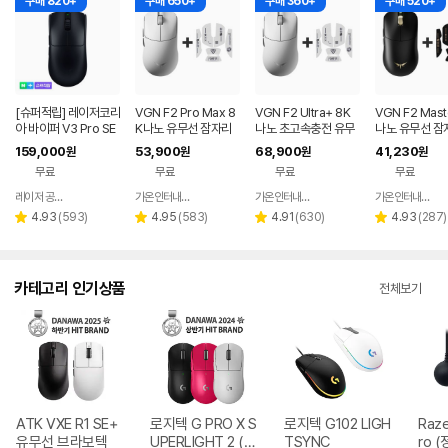
구매 820+
구매 650+
구매 360+
구매 520+
[슈퍼적립] 레이저코리
VGN F2 Pro Max 8
VGN F2 Ultra+ 8K
VGN F2 Mast
아 바이퍼 V3 Pro SE
K나노 유무선 잠자리
나노 초고속충전 유무
나노 유무선 잠
바브삼 e스포츠 무선
게이밍 마우스 화이트
선 잠자리 게이밍 마우
이밍 마우스+
159,000
53,900
68,900
41,230
원
원
원
원
게이밍 마우스
스 화이트
프 블랙
무료
무료
무료
무료
레이저 공식스토어
가온인터내셔날
가온인터내셔날
가온인터내셔날
네이버
네이버
네이버
페이
페이
페이
리
리
리
리
4.93
(
593
)
4.95
(
583
)
4.91
(
630
)
4.93
(
287
)
별
별
별
별
뷰
뷰
뷰
뷰
점
점
점
점
수
수
수
수
카테고리 인기상품
전체보기
ATK VXE R1 SE+
로지텍 G PRO X S
로지텍 G102 LIGH
Raze
유무선 브라보텍
UPERLIGHT 2 (정
TSYNC
ro (