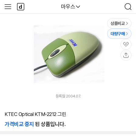
본문 바로가기
다
다나와
마우스
사
검
나
이
색
와
드
메
메
상품비교
인
뉴
대량구매
관
심
공
유
등록월 2004.07.
KTEC Optical KTM-2212 그린
가격비교 중지
된 상품입니다.