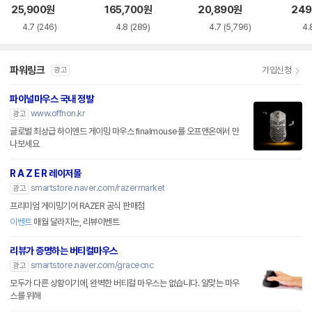
품)
25,900
원
165,700
원
20,890
원
249
4.7
(246)
4.8
(289)
4.7
(5,796)
4.
파워링크
가입신청
광고
파이널마우스 국내 정발
www.offnon.kr
광고
글로벌 최상급 하이엔드 게이밍 마우스 finalmouse를 오프앤온에서 만
나보세요
R A Z E R 레이저몰
smartstore.naver.com/razermarket
광고
프리미엄 게이밍기어 RAZER 공식 판매점
이벤트
매월 달라지는, 리뷰이벤트
리뷰가 증명하는 버티컬마우스
smartstore.naver.com/gracecnc
광고
모두가 다른 상황이기에, 완벽한 버티컬 마우스는 없습니다. 알맞는 마우
스를 위해