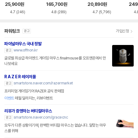
품)
25,900
원
165,700
원
20,890
원
249
4.7
(246)
4.8
(289)
4.7
(5,796)
4.
파워링크
가입신청
광고
파이널마우스 국내 정발
www.offnon.kr
광고
글로벌 최상급 하이엔드 게이밍 마우스 finalmouse를 오프앤온에서 만
나보세요
R A Z E R 레이저몰
smartstore.naver.com/razermarket
광고
프리미엄 게이밍기어 RAZER 공식 판매점
이벤트
매월 달라지는, 리뷰이벤트
리뷰가 증명하는 버티컬마우스
smartstore.naver.com/gracecnc
광고
모두가 다른 상황이기에, 완벽한 버티컬 마우스는 없습니다. 알맞는 마우
스를 위해