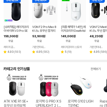
구매 820+
구매 650+
구매 1천+
[슈퍼적립] 레이저코리
VGN F2 Pro Max 8
[최종 혜택가 14만] 레
VGN F2 Mast
아 바이퍼 V3 Pro SE
K나노 유무선 잠자리
이저코리아 DeathAd
K나노 무선 잠
바브삼 e스포츠 무선
게이밍 마우스 화이트
der V3 Pro e스포츠
이밍 마우스+
159,000
53,900
149,000
48,230
원
원
원
원
게이밍 마우스
무선 게이밍 마우스 화
프 블랙
무료
무료
무료
무료
이트
레이저 공식스토어
가온인터내셔날
레이저코리아 스토어
가온인터내셔날
네이버
네이버
페이
페이
리
리
리
리
4.93
(
593
)
4.95
(
582
)
5
(
19
)
4.95
(
586
)
별
별
별
별
뷰
뷰
뷰
뷰
점
점
점
점
수
수
수
수
카테고리 인기상품
전체보기
ATK VXE R1 SE+
로지텍 G PRO X S
로지텍 G102 LIGH
Raze
유무선 브라보텍
UPERLIGHT 2 (정
TSYNC
ro (