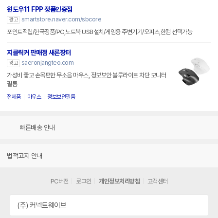
윈도우11 FPP 정품인증점
smartstore.naver.com/sbcore
광고
포인트적립/한국정품/PC,노트북 USB설치/게임용 주변기기/오피스,한컴 선택가능
지클릭커 판매점 새론장터
saeronjangteo.com
광고
가성비 좋고 손목편한 무소음 마우스, 정보보안 블루라이트 차단 모니터
필름
전제품
마우스
정보보안필름
빠른배송 안내
법적고지 안내
PC버전
로그인
개인정보처리방침
고객센터
(주) 커넥트웨이브