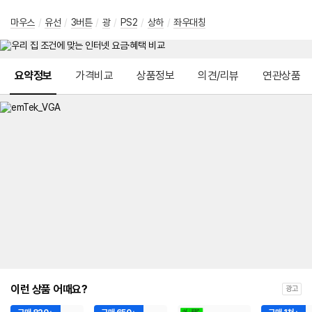
마우스
/
유선
/
3버튼
/
광
/
PS2
/
상하
/
좌우대칭
메뉴 네비게이션
요약정보
가격비교
상품정보
의견/리뷰
연관상품
이런 상품 어때요?
광고