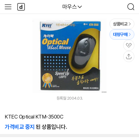
본문 바로가기
다
다나와
마우스
사
검
나
이
색
와
드
메
메
상품비교
인
뉴
대량구매
관
심
공
유
등록월 2004.03.
KTEC Optical KTM-3500C
가격비교 중지
된 상품입니다.