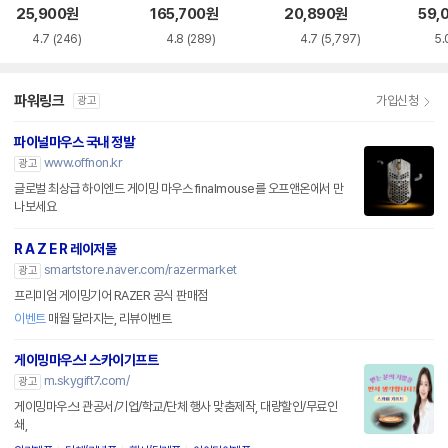
품)
SS
25,900
원
165,700
원
20,890
원
59,
4.7
(246)
4.8
(289)
4.7
(5,797)
5.
파워링크
가입신청
광고
파이널마우스 국내 정발
www.offnon.kr
광고
글로벌 최상급 하이엔드 게이밍 마우스 finalmouse를 오프앤온에서 만
나보세요
R A Z E R 레이저몰
smartstore.naver.com/razermarket
광고
프리미엄 게이밍기어 RAZER 공식 판매점
이벤트
매월 달라지는, 리뷰이벤트
게이밍마우스! 스카이기프트
m.skygift7.com/
광고
게이밍마우스! 관공서/기업/학교/단체 행사 맞춤제작, 대량할인/무료인
쇄,