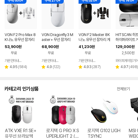
구매 650+
구매 270+
구매 520+
구매 140+
VGN F2 Pro Max 8
VGN Dragonfly3 M
VGN F2 Master 8K
HITSCAN 히
K나노 유무선 잠자리
aster+ 무선 잠자리
나노 유무선 잠자리 게
하이퍼라이트 
게이밍 마우스 화이트
게이밍 마우스+젠더
이밍 마우스+그립테이
무선 마우스 경량
53,900
68,900
41,230
129,000
원
원
원
원
화이트
프 블랙
호환
무료
무료
무료
2,500원
가온인터내셔날
가온인터내셔날
가온인터내셔날
와이피게이밍기
네이버
네이버
네이버
페이
페이
페이
리
리
리
리
4.95
(
584
)
4.9
(
122
)
4.93
(
287
)
4.97
(
498
)
별
별
별
별
뷰
뷰
뷰
뷰
점
점
점
점
수
수
수
수
카테고리 인기상품
전체보기
ATK VXE R1 SE+
로지텍 G PRO X S
로지텍 G102 LIGH
MSI 
유무선 브라보텍
UPERLIGHT 2 (정
TSYNC
WEI