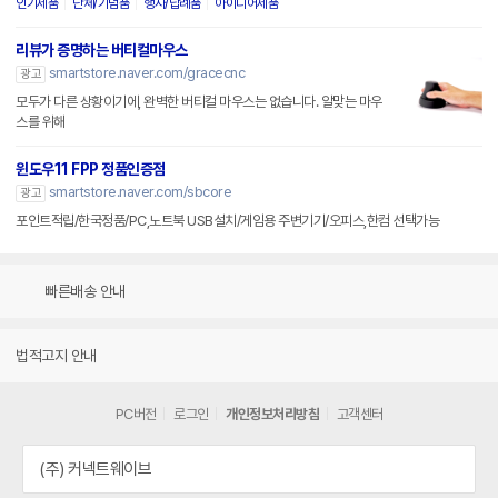
인기제품
단체/기념품
행사/답례품
아이디어제품
리뷰가 증명하는 버티컬마우스
smartstore.naver.com/gracecnc
광고
모두가 다른 상황이기에, 완벽한 버티컬 마우스는 없습니다. 알맞는 마우
스를 위해
윈도우11 FPP 정품인증점
smartstore.naver.com/sbcore
광고
포인트적립/한국정품/PC,노트북 USB설치/게임용 주변기기/오피스,한컴 선택가능
빠른배송 안내
법적고지 안내
PC버전
로그인
개인정보처리방침
고객센터
(주) 커넥트웨이브