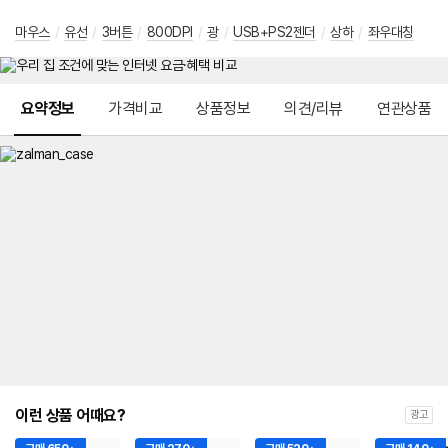
마우스
/
유선
/
3버튼
/
800DPI
/
광
/
USB+PS2젠더
/
상하
/
좌우대칭
메뉴 네비게이션
요약정보
가격비교
상품정보
의견/리뷰
연관상품
이런 상품 어때요?
광고