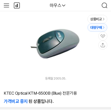
본문 바로가기
다
다나와
마우스
사
검
나
이
색
와
드
메
메
상품비교
인
뉴
대량구매
관
심
공
유
등록월 2005.05.
KTEC Optical KTM-6500B (Blue) 전문가용
가격비교 중지
된 상품입니다.