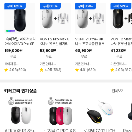
구매 820+
구매 650+
구매 360+
구매 520+
[슈퍼적립] 레이저코리
VGN F2 Pro Max 8
VGN F2 Ultra+ 8K
VGN F2 Mast
아 바이퍼 V3 Pro SE
K나노 유무선 잠자리
나노 초고속충전 유무
나노 유무선 잠
바브삼 e스포츠 무선
게이밍 마우스 화이트
선 잠자리 게이밍 마우
이밍 마우스+
159,000
53,900
68,900
41,230
원
원
원
원
게이밍 마우스
스 화이트
프 블랙
무료
무료
무료
무료
레이저 공식스토어
가온인터내셔날
가온인터내셔날
가온인터내셔날
네이버
네이버
네이버
페이
페이
페이
리
리
리
리
4.93
(
593
)
4.95
(
583
)
4.91
(
630
)
4.93
(
287
)
별
별
별
별
뷰
뷰
뷰
뷰
점
점
점
점
수
수
수
수
카테고리 인기상품
전체보기
ATK VXE R1 SE+
로지텍 G PRO X S
로지텍 G102 LIGH
Raze