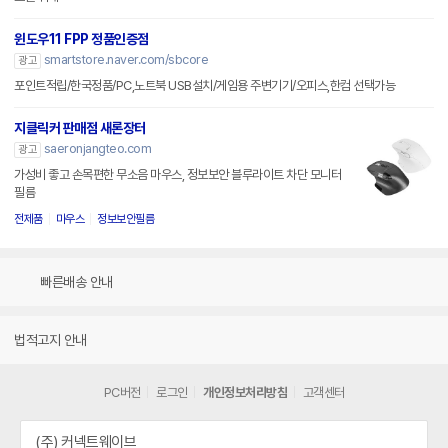
윈도우11 FPP 정품인증점
smartstore.naver.com/sbcore
광고
포인트적립/한국정품/PC,노트북 USB설치/게임용 주변기기/오피스,한컴 선택가능
지클릭커 판매점 새론장터
saeronjangteo.com
광고
가성비 좋고 손목편한 무소음 마우스, 정보보안 블루라이트 차단 모니터
필름
전제품
마우스
정보보안필름
빠른배송 안내
법적고지 안내
PC버전
로그인
개인정보처리방침
고객센터
(주) 커넥트웨이브