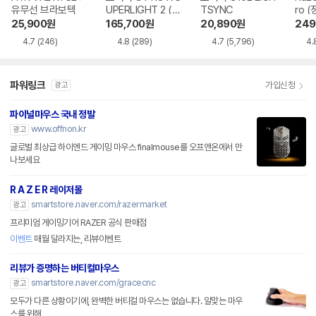
유무선 브라보텍
UPERLIGHT 2 (정
TSYNC
ro (
품)
25,900
원
165,700
원
20,890
원
249
4.7
(246)
4.8
(289)
4.7
(5,796)
4.
파워링크
가입신청
광고
파이널마우스 국내 정발
www.offnon.kr
광고
글로벌 최상급 하이엔드 게이밍 마우스 finalmouse를 오프앤온에서 만
나보세요
R A Z E R 레이저몰
smartstore.naver.com/razermarket
광고
프리미엄 게이밍기어 RAZER 공식 판매점
이벤트
매월 달라지는, 리뷰이벤트
리뷰가 증명하는 버티컬마우스
smartstore.naver.com/gracecnc
광고
모두가 다른 상황이기에, 완벽한 버티컬 마우스는 없습니다. 알맞는 마우
스를 위해