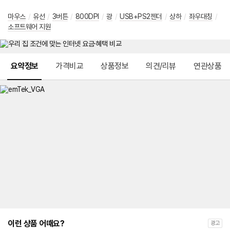
마우스
/
유선
/
3버튼
/
800DPI
/
광
/
USB+PS2젠더
/
상하
/
좌우대칭
/
소프트웨어 지원
메뉴 네비게이션
요약정보
가격비교
상품정보
의견/리뷰
연관상품
이런 상품 어때요?
광고