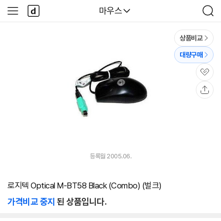
본문 바로가기
다
다나와
마우스
사
검
나
이
색
와
드
메
메
상품비교
인
뉴
대량구매
관
심
공
유
등록월 2005.06.
로지텍 Optical M-BT58 Black (Combo) (벌크)
가격비교 중지
된 상품입니다.