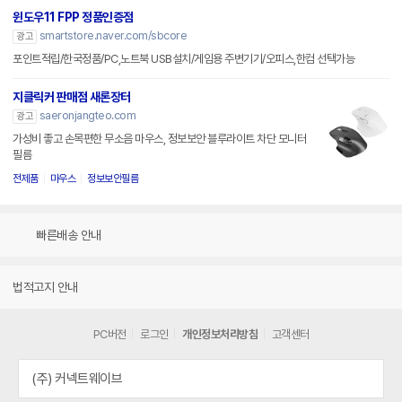
윈도우11 FPP 정품인증점
smartstore.naver.com/sbcore
광고
포인트적립/한국정품/PC,노트북 USB설치/게임용 주변기기/오피스,한컴 선택가능
지클릭커 판매점 새론장터
saeronjangteo.com
광고
가성비 좋고 손목편한 무소음 마우스, 정보보안 블루라이트 차단 모니터
필름
전제품
마우스
정보보안필름
빠른배송 안내
법적고지 안내
PC버전
로그인
개인정보처리방침
고객센터
(주) 커넥트웨이브