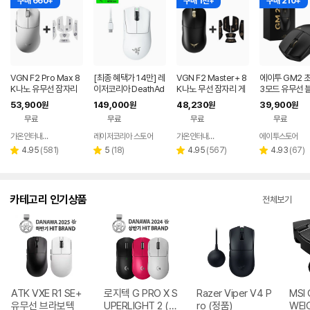
구매 660+
구매 1천+
구매 210+
VGN F2 Pro Max 8
[최종 혜택가 14만] 레
VGN F2 Master+ 8
에이투 GM2 
K나노 유무선 잠자리
이저코리아 DeathAd
K나노 무선 잠자리 게
3모드 유무선 
게이밍 마우스 화이트
der V3 Pro e스포츠
이밍 마우스+그립테이
스 게이밍 마우
53,900
149,000
48,230
39,900
원
원
원
원
무선 게이밍 마우스 화
프 블랙
북 컴퓨터 FPS
무료
무료
무료
무료
이트
트
가온인터내셔날
레이저코리아 스토어
가온인터내셔날
에이투스토어
네이버
네이버
페이
페이
리
리
리
리
4.95
(
581
)
5
(
18
)
4.95
(
567
)
4.93
(
67
)
별
별
별
별
뷰
뷰
뷰
뷰
점
점
점
점
수
수
수
수
카테고리 인기상품
전체보기
ATK VXE R1 SE+
로지텍 G PRO X S
Razer Viper V4 P
MSI 
유무선 브라보텍
UPERLIGHT 2 (정
ro (정품)
WEI