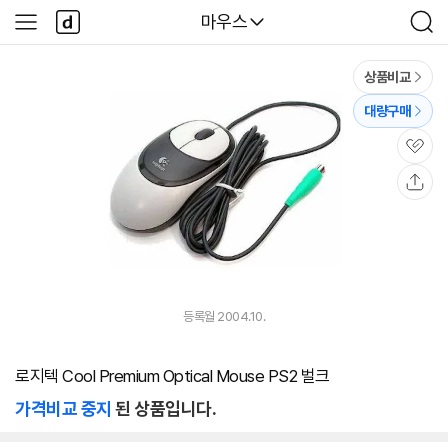
본문 바로가기
다
다나와
마우스
사
검
나
이
색
와
드
메
메
상품비교
인
뉴
대량구매
관
심
공
유
등록월 2004.10.
로지텍 Cool Premium Optical Mouse PS2 벌크
가격비교 중지
된 상품입니다.