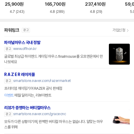
품)
SS
25,900
원
165,700
원
237,410
원
59,
4.7
(243)
4.8
(289)
4.8
(29)
5.
파워링크
가입신청
광고
파이널마우스 국내 정발
www.offnon.kr
광고
글로벌 최상급 하이엔드 게이밍 마우스 finalmouse를 오프앤온에서 만
나보세요
R A Z E R 레이저몰
smartstore.naver.com/razermarket
광고
프리미엄 게이밍기어 RAZER 공식 판매점
이벤트
매월 달라지는, 리뷰이벤트
리뷰가 증명하는 버티컬마우스
smartstore.naver.com/gracecnc
광고
모두가 다른 상황이기에, 완벽한 버티컬 마우스는 없습니다. 알맞는 마우
스를 위해