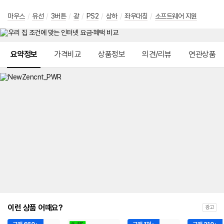
마우스
/
유선
/
3버튼
/
광
/
PS2
/
상하
/
좌우대칭
/
소프트웨어 지원
메뉴 네비게이션
요약정보
가격비교
상품정보
의견/리뷰
연관상품
이런 상품 어때요?
광고