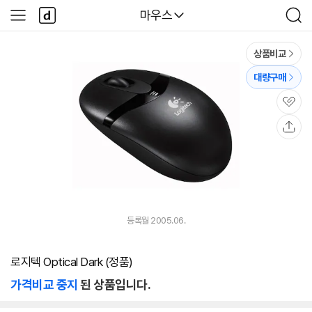
본문 바로가기
다
다나와
마우스
사
검
나
이
색
와
드
메
메
상품비교
인
뉴
대량구매
관
심
공
유
등록월 2005.06.
로지텍 Optical Dark (정품)
가격비교 중지
된 상품입니다.