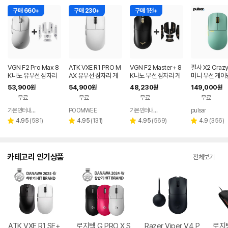
구매 660+
구매 230+
구매 1천+
VGN F2 Pro Max 8
ATK VXE R1 PRO M
VGN F2 Master+ 8
펄사 X2 Crazy
K나노 유무선 잠자리
AX 유무선 잠자리 게
K나노 무선 잠자리 게
미니 무선 게이
게이밍 마우스 화이트
이밍 마우스 화이트
이밍 마우스+그립테이
스 포레스트
53,900
54,900
48,230
149,000
원
원
원
원
프 블랙
무료
무료
무료
무료
가온인터내셔날
POOMWEE
가온인터내셔날
pulsar
네이버
네이버
페이
페이
리
리
리
리
4.95
(
581
)
4.95
(
131
)
4.95
(
569
)
4.9
(
356
)
별
별
별
별
뷰
뷰
뷰
뷰
점
점
점
점
수
수
수
수
카테고리 인기상품
전체보기
ATK VXE R1 SE+
로지텍 G PRO X S
Razer Viper V4 P
로지텍