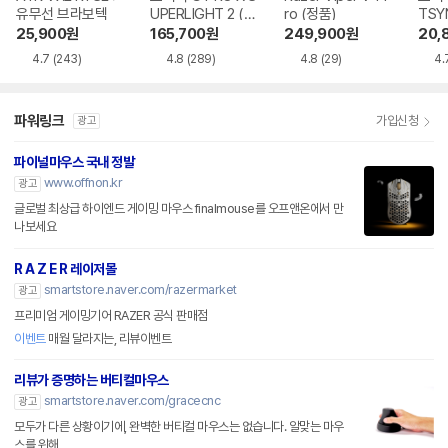
유무선 브라보텍
UPERLIGHT 2 (정
ro (정품)
TSY
품)
25,900
원
165,700
원
249,900
원
20,
4.7
(243)
4.8
(289)
4.8
(29)
4.
파워링크
가입신청
광고
파이널마우스 국내 정발
www.offnon.kr
광고
글로벌 최상급 하이엔드 게이밍 마우스 finalmouse를 오프앤온에서 만
나보세요
R A Z E R 레이저몰
smartstore.naver.com/razermarket
광고
프리미엄 게이밍기어 RAZER 공식 판매점
이벤트
매월 달라지는, 리뷰이벤트
리뷰가 증명하는 버티컬마우스
smartstore.naver.com/gracecnc
광고
모두가 다른 상황이기에, 완벽한 버티컬 마우스는 없습니다. 알맞는 마우
스를 위해