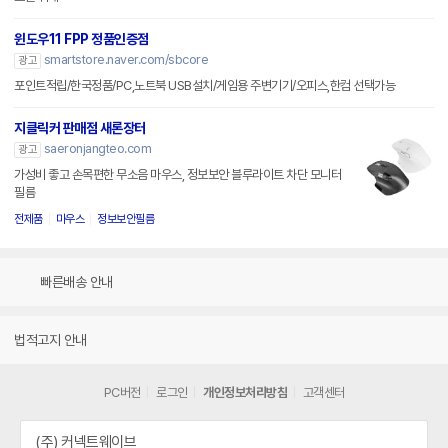
윈도우11 FPP 정품인증점
smartstore.naver.com/sbcore
광고
포인트적립/한국정품/PC,노트북 USB설치/게임용 주변기기/오피스,한컴 선택가능
지클릭커 판매점 새론장터
saeronjangteo.com
광고
가성비 좋고 손목편한 무소음 마우스, 정보보안 블루라이트 차단 모니터
필름
전제품
마우스
정보보안필름
빠른배송 안내
법적고지 안내
PC버전
로그인
개인정보처리방침
고객센터
(주) 커넥트웨이브