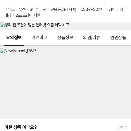
마우스
/
무선
/
3버튼
/
광
/
전용동글(리시버)
/
USB+PS2젠더
/
상하
/
좌우
대칭
/
소프트웨어 지원
메뉴 네비게이션
요약정보
가격비교
상품정보
의견/리뷰
연관상품
이런 상품 어때요?
광고