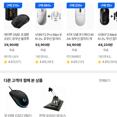
구매 210+
구매 660+
구매 230+
구매 1천+
에이투 GM2 초경량
VGN F2 Pro Max 8
ATK VXE R1 PRO M
VGN F2 Mast
3모드 유무선 블루투
K나노 유무선 잠자리
AX 유무선 잠자리 게
K나노 무선 잠
스 게이밍 마우스 노트
게이밍 마우스 화이트
이밍 마우스 화이트
이밍 마우스+
39,900
53,900
54,900
48,230
원
원
원
원
북 컴퓨터 FPS 발로란
프 블랙
무료
무료
무료
무료
트
에이투스토어
가온인터내셔날
POOMWEE
가온인터내셔날
네이버
페이
리
리
리
리
4.93
(
67
)
4.95
(
581
)
4.95
(
131
)
4.95
(
569
)
별
별
별
별
뷰
뷰
뷰
뷰
점
점
점
점
수
수
수
수
다른 고객이 함께 본 상품
전체보기
로지텍 G102 PRO
란토코리아 마우스