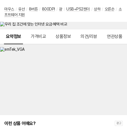
마우스
/
유선
/
8버튼
/
800DPI
/
광
/
USB+PS2젠더
/
상하
/
오른손
/
소
프트웨어 지원
메뉴 네비게이션
요약정보
가격비교
상품정보
의견/리뷰
연관상품
이런 상품 어때요?
광고