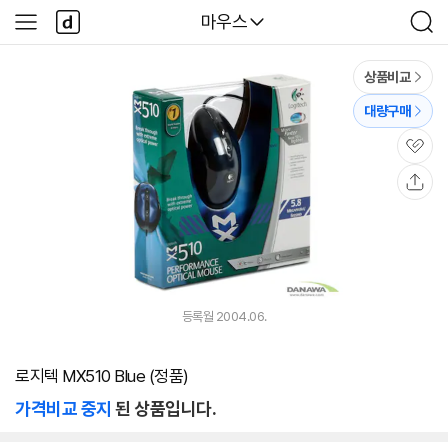
본문 바로가기
다
다나와
마우스
사
검
나
이
색
와
드
메
메
상품비교
인
뉴
대량구매
관
심
공
유
등록월 2004.06.
로지텍 MX510 Blue (정품)
가격비교 중지
된 상품입니다.