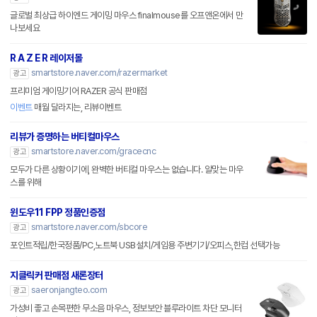
글로벌 최상급 하이엔드 게이밍 마우스 finalmouse를 오프앤온에서 만
나보세요
R A Z E R 레이저몰
smartstore.naver.com/razermarket
광고
프리미엄 게이밍기어 RAZER 공식 판매점
이벤트
매월 달라지는, 리뷰이벤트
리뷰가 증명하는 버티컬마우스
smartstore.naver.com/gracecnc
광고
모두가 다른 상황이기에, 완벽한 버티컬 마우스는 없습니다. 알맞는 마우
스를 위해
윈도우11 FPP 정품인증점
smartstore.naver.com/sbcore
광고
포인트적립/한국정품/PC,노트북 USB설치/게임용 주변기기/오피스,한컴 선택가능
지클릭커 판매점 새론장터
saeronjangteo.com
광고
가성비 좋고 손목편한 무소음 마우스, 정보보안 블루라이트 차단 모니터