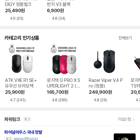
DIGY 정품벌크
번지 V3 블랙
25,490
원
6,900
원
4.6
(55)
4.8
(34)
카테고리 인기상품
전체보기
ATK VXE R1 SE+
로지텍 G PRO X S
Razer Viper V4 P
로지텍
유무선 브라보텍
UPERLIGHT 2 (정
ro (정품)
TSY
품)
25,900
원
165,700
원
249,900
원
20,
4.7
(243)
4.8
(289)
4.8
(29)
4.
파워링크
가입신청
광고
파이널마우스 국내 정발
www.offnon.kr
광고