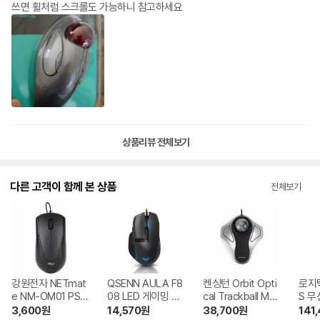
쓰면 휠처럼 스크롤도 가능하니 참고하세요
상품리뷰 전체보기
다른 고객이 함께 본 상품
전체보기
강원전자 NETmat
QSENN AULA F8
켄싱턴 Orbit Opti
로지텍
e NM-OM01 PS/2
08 LED 게이밍 마
cal Trackball Mou
S 무
광 마우스
우스
se 해외구매
3,600
원
14,570
원
38,700
원
141