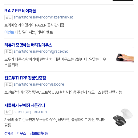
R A Z E R 레이저몰
smartstore.naver.com/razermarket
광고
프리미엄 게이밍기어 RAZER 공식 판매점
이벤트
매월 달라지는, 리뷰이벤트
리뷰가 증명하는 버티컬마우스
smartstore.naver.com/gracecnc
광고
모두가 다른 상황이기에, 완벽한 버티컬 마우스는 없습니다. 알맞는 마우
스를 위해
윈도우11 FPP 정품인증점
smartstore.naver.com/sbcore
광고
포인트적립/한국정품/PC,노트북 USB설치/게임용 주변기기/오피스,한컴 선택가능
지클릭커 판매점 새론장터
saeronjangteo.com
광고
가성비 좋고 손목편한 무소음 마우스, 정보보안 블루라이트 차단 모니터
필름
전제품
마우스
정보보안필름