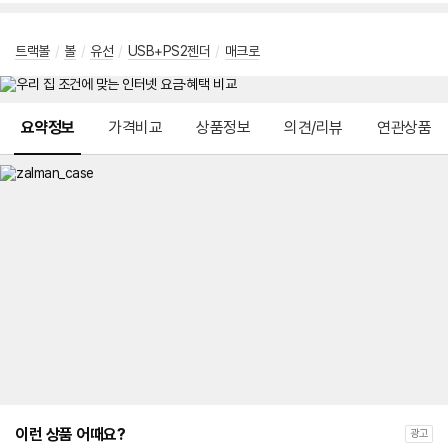
트랙볼
/
볼
/
유선
/
USB+PS2젠더
/
매크로
메뉴 네비게이션
요약정보
가격비교
상품정보
의견/리뷰
연관상품
이런 상품 어때요?
광고