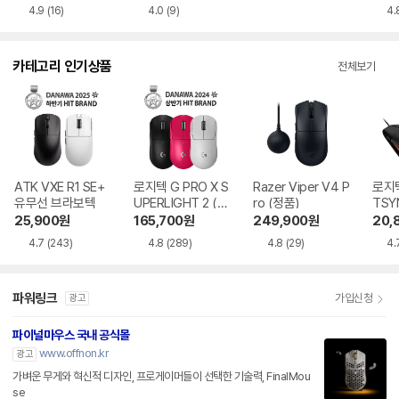
4.9
(16)
4.0
(9)
4.
카테고리 인기상품
전체보기
ATK VXE R1 SE+
로지텍 G PRO X S
Razer Viper V4 P
로지텍
유무선 브라보텍
UPERLIGHT 2 (정
ro (정품)
TSY
품)
25,900
원
165,700
원
249,900
원
20,
4.7
(243)
4.8
(289)
4.8
(29)
4.
파워링크
가입신청
광고
파이널마우스 국내 공식몰
www.offnon.kr
광고
가벼운 무게와 혁신적 디자인, 프로게이머들이 선택한 기술력, FinalMou
se