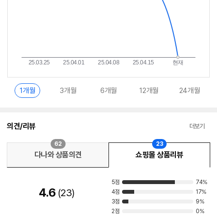
1개월
3개월
6개월
12개월
24개월
의견/리뷰
더보기
62
23
다나와 상품의견
쇼핑몰 상품리뷰
5점
74%
4.6
23
4점
17%
3점
9%
2점
0%