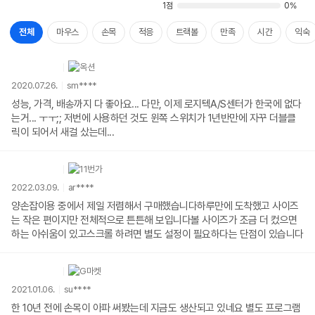
1점
0%
전체
마우스
손목
적응
트랙볼
만족
시간
익숙
2020.07.26.
sm****
성능, 가격, 배송까지 다 좋아요... 다만, 이제 로지텍A/S센터가 한국에 없다
는거... ㅜㅜ;; 저번에 사용하던 것도 윈쪽 스위치가 1년반만에 자꾸 더블클
릭이 되어서 새걸 샀는데...
2022.03.09.
ar****
양손잡이용 중에서 제일 저렴해서 구매했습니다하루만에 도착했고 사이즈
는 작은 편이지만 전체적으로 튼튼해 보입니다볼 사이즈가 조금 더 컸으면
하는 아쉬움이 있고스크롤 하려면 별도 설정이 필요하다는 단점이 있습니다
2021.01.06.
su****
한 10년 전에 손목이 아파 써봤는데 지금도 생산되고 있네요 별도 프로그램