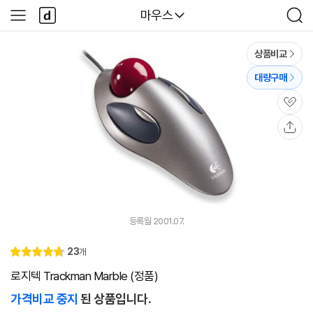
본문 바로가기
다
다나와
마우스
사
검
나
이
색
와
드
메
메
상품비교
인
뉴
대량구매
관
심
공
유
등록월 2001.07.
리
23
개
별
4.
뷰
점
7
로지텍 Trackman Marble (정품)
가격비교 중지
된 상품입니다.