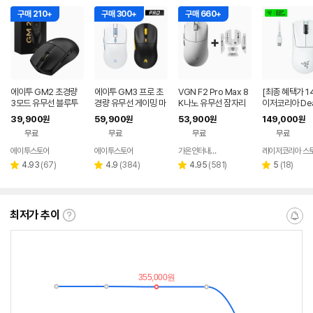
구매 210+
구매 300+
구매 660+
에이투 GM2 초경량
에이투 GM3 프로 초
VGN F2 Pro Max 8
[최종 혜택가 1
3모드 유무선 블루투
경량 유무선 게이밍 마
K나노 유무선 잠자리
이저코리아 Dea
스 게이밍 마우스 노트
우스 트리플모드 고감
게이밍 마우스 화이트
der V3 Pro
39,900
59,900
53,900
149,000
원
원
원
원
북 컴퓨터 FPS 발로란
도 USB 컴퓨터 PC 노
무선 게이밍 마
무료
무료
무료
무료
트
트북 GM3PRO
이트
에이투스토어
에이투스토어
가온인터내셔날
레이저코리아 스
네이버
페이
리
리
리
리
4.93
(
67
)
4.9
(
384
)
4.95
(
581
)
5
(
18
)
별
별
별
별
뷰
뷰
뷰
뷰
점
점
점
점
수
수
수
수
최저가 추이
최
알
저
림
가
받
추
는
이
중
란?