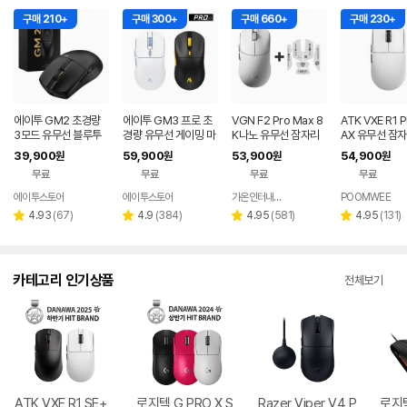
구매 210+
구매 300+
구매 660+
구매 230+
에이투 GM2 초경량
에이투 GM3 프로 초
VGN F2 Pro Max 8
ATK VXE R1 
3모드 유무선 블루투
경량 유무선 게이밍 마
K나노 유무선 잠자리
AX 유무선 잠자
스 게이밍 마우스 노트
우스 트리플모드 고감
게이밍 마우스 화이트
이밍 마우스 화
39,900
59,900
53,900
54,900
원
원
원
원
북 컴퓨터 FPS 발로란
도 USB 컴퓨터 PC 노
무료
무료
무료
무료
트
트북 GM3PRO
에이투스토어
에이투스토어
가온인터내셔날
POOMWEE
네이버
페이
리
리
리
리
4.93
(
67
)
4.9
(
384
)
4.95
(
581
)
4.95
(
131
)
별
별
별
별
뷰
뷰
뷰
뷰
점
점
점
점
수
수
수
수
카테고리 인기상품
전체보기
ATK VXE R1 SE+
로지텍 G PRO X S
Razer Viper V4 P
로지텍