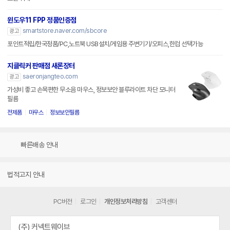
윈도우11 FPP 정품인증점
smartstore.naver.com/sbcore
광고
포인트적립/한국정품/PC,노트북 USB설치/게임용 주변기기/오피스,한컴 선택가능
지클릭커 판매점 새론장터
saeronjangteo.com
광고
가성비 좋고 손목편한 무소음 마우스, 정보보안 블루라이트 차단 모니터
필름
전제품
마우스
정보보안필름
빠른배송 안내
법적고지 안내
PC버전
로그인
개인정보처리방침
고객센터
(주) 커넥트웨이브