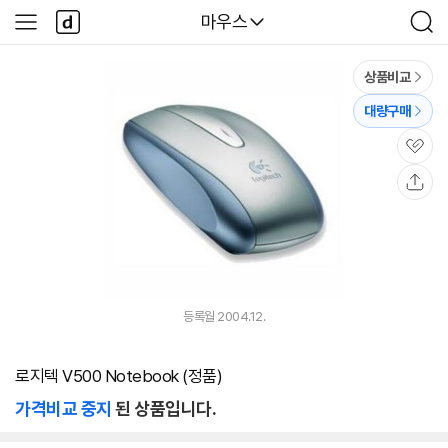
본문 바로가기
다
다나와
마우스
사
검
나
이
색
와
드
메
메
상품비교
인
뉴
대량구매
관
심
공
유
등록월 2004.12.
로지텍 V500 Notebook (정품)
가격비교 중지
된 상품입니다.