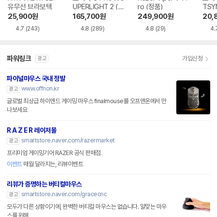
유무선 브라보텍
UPERLIGHT 2 (정
ro (정품)
TSY
품)
25,900
원
165,700
원
249,900
원
20,
4.7
(243)
4.8
(289)
4.8
(29)
4.
파워링크
가입신청
광고
파이널마우스 국내 정발
www.offnon.kr
광고
글로벌 최상급 하이엔드 게이밍 마우스 finalmouse를 오프앤온에서 만
나보세요
R A Z E R 레이저몰
smartstore.naver.com/razermarket
광고
프리미엄 게이밍기어 RAZER 공식 판매점
이벤트
매월 달라지는, 리뷰이벤트
리뷰가 증명하는 버티컬마우스
smartstore.naver.com/gracecnc
광고
모두가 다른 상황이기에, 완벽한 버티컬 마우스는 없습니다. 알맞는 마우
스를 위해