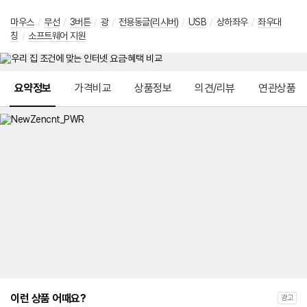
마우스
/
무선
/
3버튼
/
광
/
전용동글(리시버)
/
USB
/
상하좌우
/
좌우대
칭
/
소프트웨어 지원
메뉴 네비게이션
요약정보
가격비교
상품정보
의견/리뷰
연관상품
이런 상품 어때요?
광고