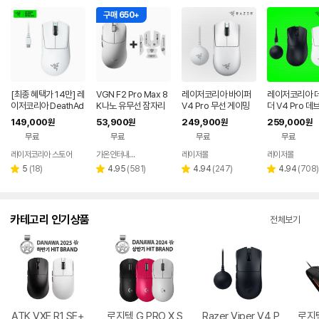
구매 650+
[최종 혜택가 14만] 레
VGN F2 Pro Max 8
레이저코리아 바이퍼
레이저코리아 
이저코리아 DeathAd
K나노 유무선 잠자리
V4 Pro 무선 게이밍
더 V4 Pro 데
der V3 Pro e스포츠
게이밍 마우스 화이트
마우스 바브사 8K 동
선 게이밍 마우스
149,000
53,900
249,900
259,000
원
원
원
원
무선 게이밍 마우스 화
글 화이트
동글 블랙
무료
무료
무료
무료
이트
레이저코리아 스토어
가온인터내셔날
레이저몰
레이저몰
네이버
페이
리
리
리
리
5
(
18
)
4.95
(
581
)
4.94
(
247
)
4.94
(
708
)
별
별
별
별
뷰
뷰
뷰
뷰
점
점
점
점
수
수
수
수
카테고리 인기상품
전체보기
ATK VXE R1 SE+
로지텍 G PRO X S
Razer Viper V4 P
로지텍