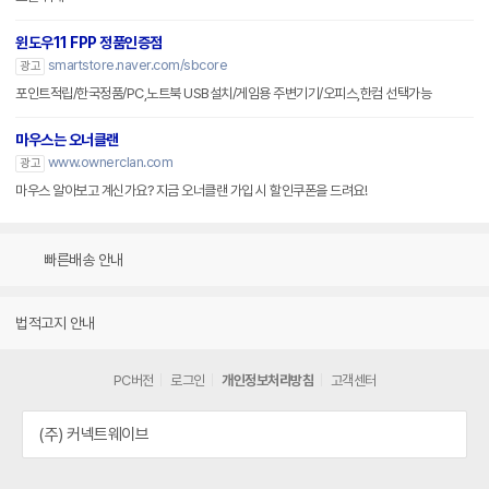
윈도우11 FPP 정품인증점
smartstore.naver.com/sbcore
광고
포인트적립/한국정품/PC,노트북 USB설치/게임용 주변기기/오피스,한컴 선택가능
마우스는 오너클랜
www.ownerclan.com
광고
마우스 알아보고 계신가요? 지금 오너클랜 가입 시 할인쿠폰을 드려요!
빠른배송 안내
법적고지 안내
PC버전
로그인
개인정보처리방침
고객센터
(주) 커넥트웨이브