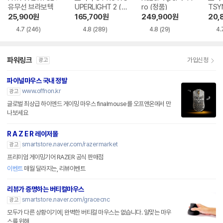
유무선 브라보텍
UPERLIGHT 2 (정
ro (정품)
TSY
품)
25,900
원
165,700
원
249,900
원
20,
4.7
(246)
4.8
(289)
4.8
(29)
4.
파워링크
가입신청
광고
파이널마우스 국내 정발
www.offnon.kr
광고
글로벌 최상급 하이엔드 게이밍 마우스 finalmouse를 오프앤온에서 만
나보세요
R A Z E R 레이저몰
smartstore.naver.com/razermarket
광고
프리미엄 게이밍기어 RAZER 공식 판매점
이벤트
매월 달라지는, 리뷰이벤트
리뷰가 증명하는 버티컬마우스
smartstore.naver.com/gracecnc
광고
모두가 다른 상황이기에, 완벽한 버티컬 마우스는 없습니다. 알맞는 마우
스를 위해