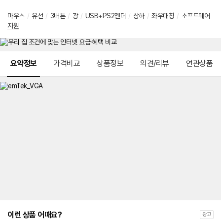
마우스
/
유선
/
3버튼
/
광
/
USB+PS2젠더
/
상하
/
좌우대칭
/
소프트웨어
지원
메뉴 네비게이션
요약정보
가격비교
상품정보
의견/리뷰
연관상품
이런 상품 어때요?
광고