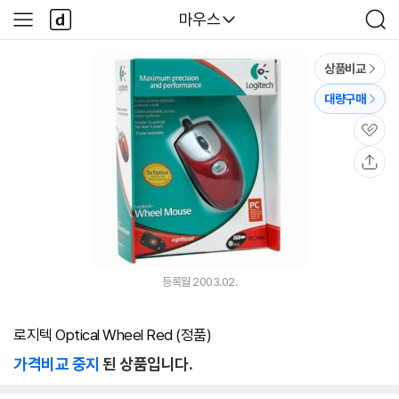
본문 바로가기
다
다나와
마우스
사
검
나
이
색
와
드
메
메
상품비교
인
뉴
대량구매
관
심
공
유
등록월 2003.02.
로지텍 Optical Wheel Red (정품)
가격비교 중지
된 상품입니다.