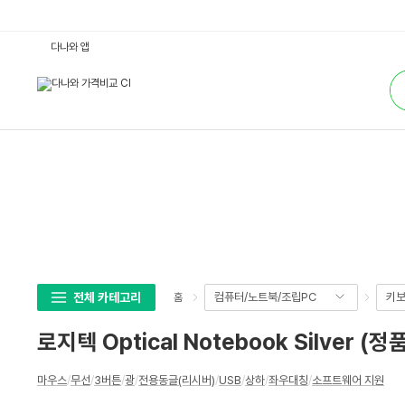
로
다나와 앱
지
텍
통
O
합
p
검
t
색
i
c
a
l
N
o
t
e
b
o
o
k
S
i
l
전체 카테고리
컴퓨터/노트북/조립PC
키보
홈
v
e
r
로지텍 Optical Notebook Silver (정
(정
품)
:
상
다
마우스
/
무선
/
3버튼
/
광
/
전용동글(리시버)
/
USB
/
상하
/
좌우대칭
/
소프트웨어 지원
세
나
와
스