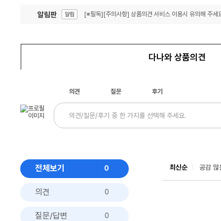
알림판
[※필독][주의사항] 상품의견 서비스 이용시 유의해 주세요
알림
잦은 오류, PC속도 잡자! PC안정화 위해 이건 꼭!
알림
다나와 상품의견
의견
질문
후기
전체보기
최신순
공감 많
0
의견
0
질문/답변
0