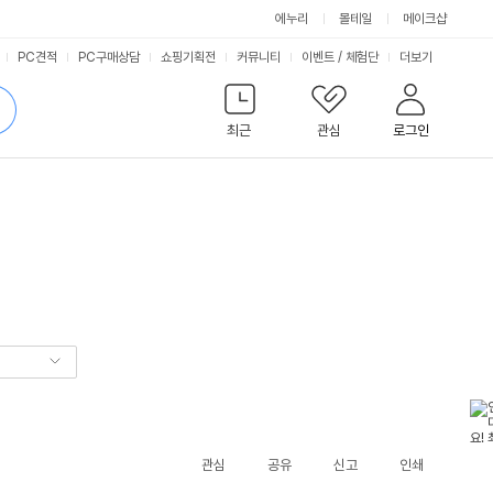
에누리
몰테일
메이크샵
서
PC견적
PC구매상담
쇼핑기획전
커뮤니티
이벤트
/
체험단
더보기
비
검
색
최근
관심
로그인
스
관심
공유
신고
인쇄