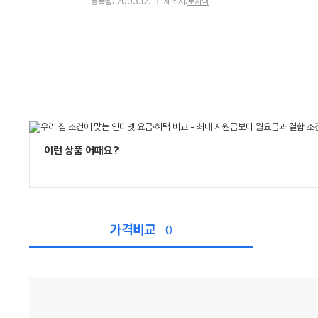
등록월: 2003.12.
제조사:
로지텍
이런 상품 어때요?
가격비교
0
가
격
비
교