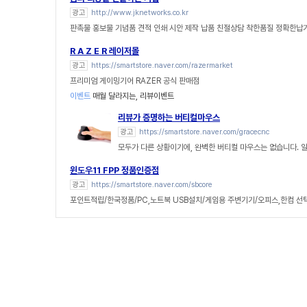
광고
http://www.jknetworks.co.kr
판촉물 홍보물 기념품 견적 인쇄 시안 제작 납품 친절상담 착한품질 정확한납
R A Z E R 레이저몰
광고
https://smartstore.naver.com/razermarket
프리미엄 게이밍기어 RAZER 공식 판매점
이벤트
매월 달라지는, 리뷰이벤트
리뷰가 증명하는 버티컬마우스
광고
https://smartstore.naver.com/gracecnc
모두가 다른 상황이기에, 완벽한 버티컬 마우스는 없습니다. 
윈도우11 FPP 정품인증점
광고
https://smartstore.naver.com/sbcore
포인트적립/한국정품/PC,노트북 USB설치/게임용 주변기기/오피스,한컴 선