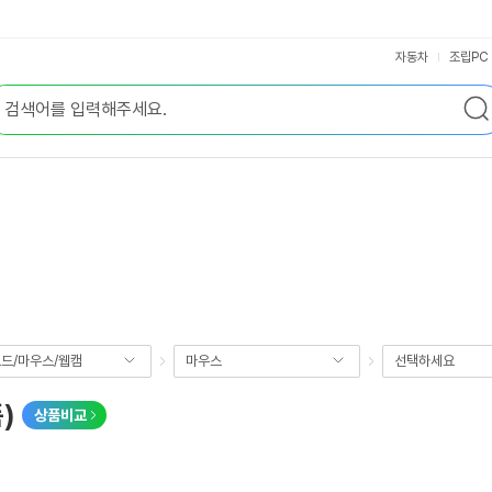
자동차
조립PC
드/마우스/웹캠
마우스
선택하세요
품)
상품비교