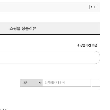
이
다
전
음
보
보
기
기
쇼핑몰 상품리뷰
내 상품의견 모음