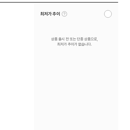
툴
최저가 추이
알
팁
림
보
받
기
기
상품 출시 전 또는 단종 상품으로,
최저가 추이가 없습니다.