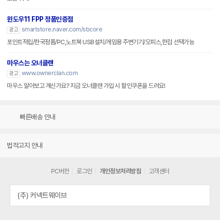
윈도우11 FPP 정품인증점
smartstore.naver.com/sbcore
광고
포인트적립/한국정품/PC,노트북 USB설치/게임용 주변기기/오피스,한컴 선택가능
마우스는 오너클랜
www.ownerclan.com
광고
마우스 알아보고 계신가요? 지금 오너클랜 가입 시 할인쿠폰을 드려요!
빠른배송 안내
법적고지 안내
PC버전
로그인
개인정보처리방침
고객센터
(주) 커넥트웨이브