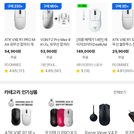
구매 230+
구매 650+
구매 3천+
ATK VXE R1 PRO M
VGN F2 Pro Max 8
[최종 혜택가 14만] 레
ATK VXE R1 
AX 유무선 잠자리 게
K나노 유무선 잠자리
이저코리아 DeathAd
무선 블루투스 
이밍 마우스 화이트
게이밍 마우스 화이트
der V3 Pro e스포츠
게이밍 마우스 
54,900
53,900
149,000
25,900
원
원
원
원
무선 게이밍 마우스 화
품 화이트
무료
무료
무료
무료
이트
POOMWEE
가온인터내셔날
레이저코리아 스토어
POOMWEE
네이버
페이
리
리
리
리
4.95
(
131
)
4.95
(
581
)
5
(
18
)
4.91
(
999
별
별
별
별
뷰
뷰
뷰
뷰
점
점
점
점
수
수
수
수
카테고리 인기상품
전체보기
ATK VXE R1 SE+
로지텍 G PRO X S
Razer Viper V4 P
로지텍