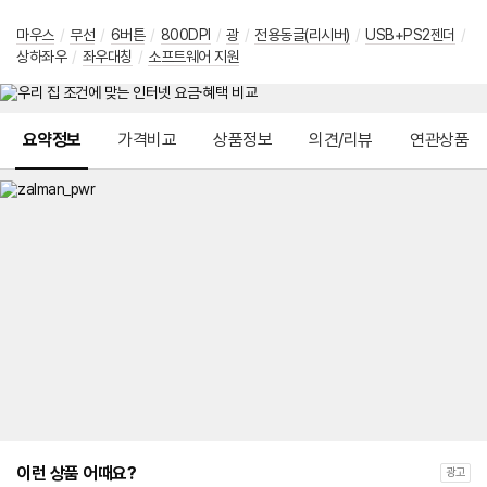
마우스
/
무선
/
6버튼
/
800DPI
/
광
/
전용동글(리시버)
/
USB+PS2젠더
/
상하좌우
/
좌우대칭
/
소프트웨어 지원
메뉴 네비게이션
요약정보
가격비교
상품정보
의견/리뷰
연관상품
이런 상품 어때요?
광고