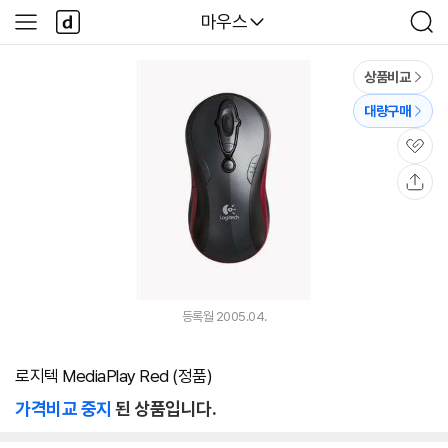
본문 바로가기
다
다나와
마우스
사
검
나
이
색
와
드
메
메
상품비교
인
뉴
대량구매
관
심
공
유
등록월 2005.04.
로지텍 MediaPlay Red (정품)
가격비교 중지
된 상품입니다.