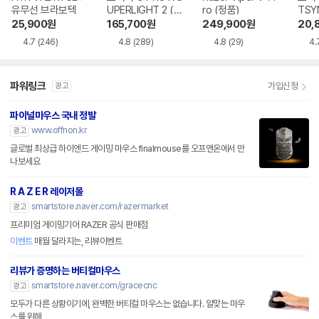
유무선 브라보텍
UPERLIGHT 2 (정
ro (정품)
TSY
품)
25,900
원
165,700
원
249,900
원
20,
4.7
(246)
4.8
(289)
4.8
(29)
4.
파워링크
가입신청
광고
파이널마우스 국내 정발
www.offnon.kr
광고
글로벌 최상급 하이엔드 게이밍 마우스 finalmouse를 오프앤온에서 만
나보세요
R A Z E R 레이저몰
smartstore.naver.com/razermarket
광고
프리미엄 게이밍기어 RAZER 공식 판매점
이벤트
매월 달라지는, 리뷰이벤트
리뷰가 증명하는 버티컬마우스
smartstore.naver.com/gracecnc
광고
모두가 다른 상황이기에, 완벽한 버티컬 마우스는 없습니다. 알맞는 마우
스를 위해