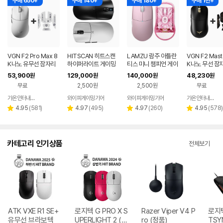
구매 650+
구매 140+
구매 180+
구매 1천+
VGN F2 Pro Max 8
HITSCAN 히트스캔
LAMZU 람주 아틀란
VGN F2 Mast
K나노 유무선 잠자리
하이퍼라이트 게이밍
티스 미니 챔피언 게이
K나노 무선 잠
게이밍 마우스 화이트
무선 마우스 경량 8K
밍 무선마우스 8K호환
이밍 마우스+
53,900
129,000
140,000
48,230
원
원
원
원
호환
라이트핑크
프 블랙
무료
2,500원
2,500원
무료
가온인터내셔날
와이피게이밍기어
와이피게이밍기어
가온인터내셔날
네이버
페이
리
리
리
리
4.95
(
581
)
4.97
(
495
)
4.97
(
260
)
4.95
(
578
)
별
별
별
별
뷰
뷰
뷰
뷰
점
점
점
점
수
수
수
수
카테고리 인기상품
전체보기
ATK VXE R1 SE+
로지텍 G PRO X S
Razer Viper V4 P
로지텍
유무선 브라보텍
UPERLIGHT 2 (정
ro (정품)
TSY