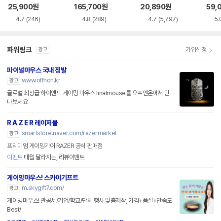
품)
SS
25,900
원
165,700
원
20,890
원
59,
4.7
(246)
4.8
(289)
4.7
(5,797)
5.
파워링크
가입신청
광고
파이널마우스 국내 정발
www.offnon.kr
광고
글로벌 최상급 하이엔드 게이밍 마우스 finalmouse를 오프앤온에서 만
나보세요
R A Z E R 레이저몰
smartstore.naver.com/razermarket
광고
프리미엄 게이밍기어 RAZER 공식 판매점
이벤트
매월 달라지는, 리뷰이벤트
게이밍마우스! 스카이기프트
m.skygift7.com/
광고
게이밍마우스! 관공서/기업/학교/단체 행사 맞춤제작, 가격+품질+만족도
Best/