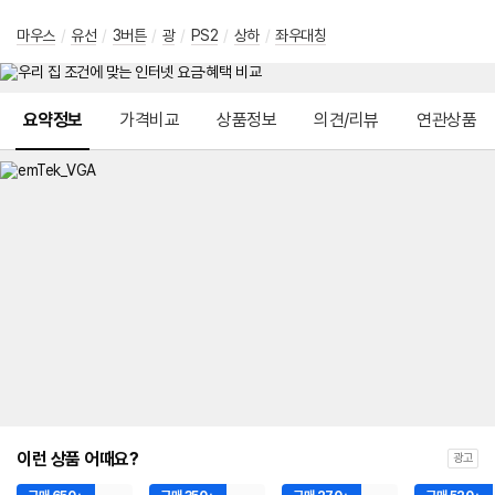
마우스
/
유선
/
3버튼
/
광
/
PS2
/
상하
/
좌우대칭
메뉴 네비게이션
요약정보
가격비교
상품정보
의견/리뷰
연관상품
이런 상품 어때요?
광고