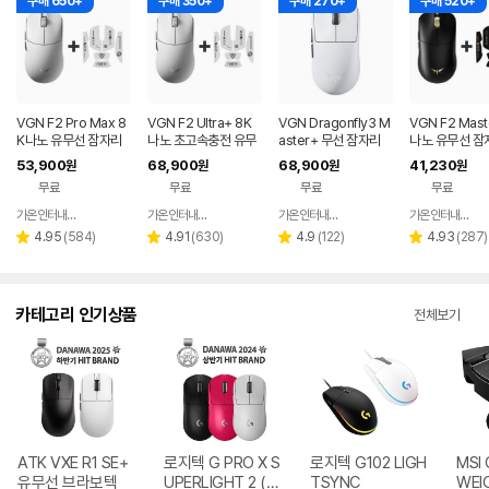
구매 650+
구매 350+
구매 270+
구매 520+
VGN F2 Pro Max 8
VGN F2 Ultra+ 8K
VGN Dragonfly3 M
VGN F2 Mast
K나노 유무선 잠자리
나노 초고속충전 유무
aster+ 무선 잠자리
나노 유무선 잠
게이밍 마우스 화이트
선 잠자리 게이밍 마우
게이밍 마우스+젠더
이밍 마우스+
53,900
68,900
68,900
41,230
원
원
원
원
스 화이트
화이트
프 블랙
무료
무료
무료
무료
가온인터내셔날
가온인터내셔날
가온인터내셔날
가온인터내셔날
네이버
네이버
네이버
페이
페이
페이
리
리
리
리
4.95
(
584
)
4.91
(
630
)
4.9
(
122
)
4.93
(
287
)
별
별
별
별
뷰
뷰
뷰
뷰
점
점
점
점
수
수
수
수
카테고리 인기상품
전체보기
ATK VXE R1 SE+
로지텍 G PRO X S
로지텍 G102 LIGH
MSI 
유무선 브라보텍
UPERLIGHT 2 (정
TSYNC
WEI