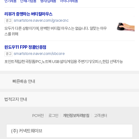
인기제품
단체/기념품
행사/답례품
아이디어제품
리뷰가 증명하는 버티컬마우스
smartstore.naver.com/gracecnc
광고
모두가 다른 상황이기에, 완벽한 버티컬 마우스는 없습니다. 알맞는 마우
스를 위해
윈도우11 FPP 정품인증점
smartstore.naver.com/sbcore
광고
포인트적립/한국정품/PC,노트북 USB설치/게임용 주변기기/오피스,한컴 선택가능
빠른배송 안내
법적고지 안내
PC버전
로그인
개인정보처리방침
고객센터
(주) 커넥트웨이브