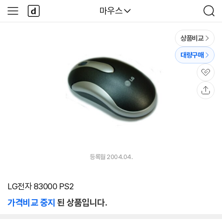
본문 바로가기
다
다나와
마우스
사
검
나
이
색
와
드
메
메
상품비교
인
뉴
대량구매
관
심
공
유
등록월 2004.04.
LG전자 83000 PS2
가격비교 중지
된 상품입니다.