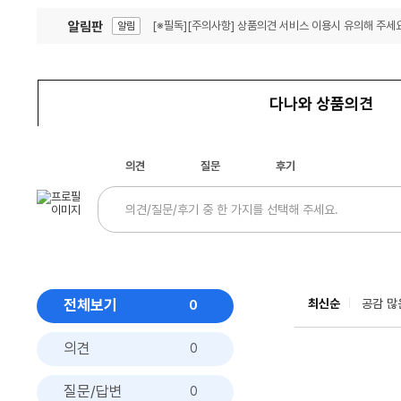
알림판
[※필독][주의사항] 상품의견 서비스 이용시 유의해 주세요
알림
잦은 오류, PC속도 잡자! PC안정화 위해 이건 꼭!
알림
다나와 상품의견
의견
질문
후기
전체보기
최신순
공감 많
0
의견
0
질문/답변
0