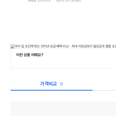
등록월: 2005.05.
제조사: LPC정보통신
이런 상품 어때요?
가격비교
0
가
격
비
교