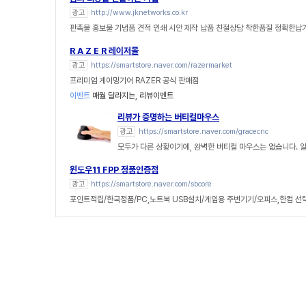
광고
http://www.jknetworks.co.kr
판촉물 홍보물 기념품 견적 인쇄 시안 제작 납품 친절상담 착한품질 정확한납
R A Z E R 레이저몰
광고
https://smartstore.naver.com/razermarket
프리미엄 게이밍기어 RAZER 공식 판매점
이벤트
매월 달라지는, 리뷰이벤트
리뷰가 증명하는 버티컬마우스
광고
https://smartstore.naver.com/gracecnc
모두가 다른 상황이기에, 완벽한 버티컬 마우스는 없습니다. 
윈도우11 FPP 정품인증점
광고
https://smartstore.naver.com/sbcore
포인트적립/한국정품/PC,노트북 USB설치/게임용 주변기기/오피스,한컴 선