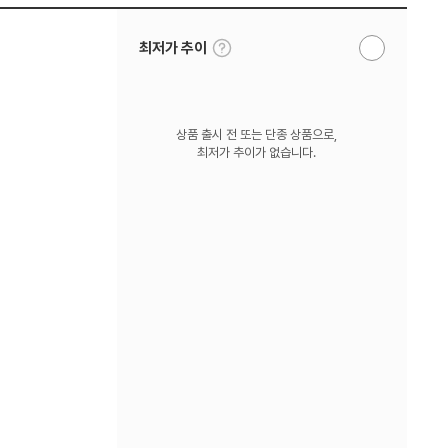
툴
최저가 추이
알
팁
림
보
받
기
기
상품 출시 전 또는 단종 상품으로,
최저가 추이가 없습니다.