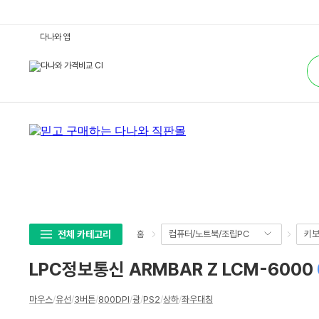
L
다나와 앱
P
C
통
정
합
보
검
통
색
신
A
R
M
B
A
R
Z
L
C
M
-
6
0
0
전체 카테고리
컴퓨터/노트북/조립PC
키보
홈
0
:
다
LPC정보통신 ARMBAR Z LCM-6000
나
와
가
상
격
마우스
/
유선
/
3버튼
/
800DPI
/
광
/
PS2
/
상하
/
좌우대칭
세
비
교
스