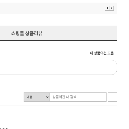
이
다
전
음
보
보
기
기
쇼핑몰 상품리뷰
내 상품의견 모음