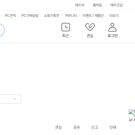
에누리
몰테일
메이크샵
서
PC견적
PC구매상담
쇼핑기획전
커뮤니티
이벤트
/
체험단
더보기
비
검
색
최근
관심
로그인
스
관심
공유
신고
인쇄