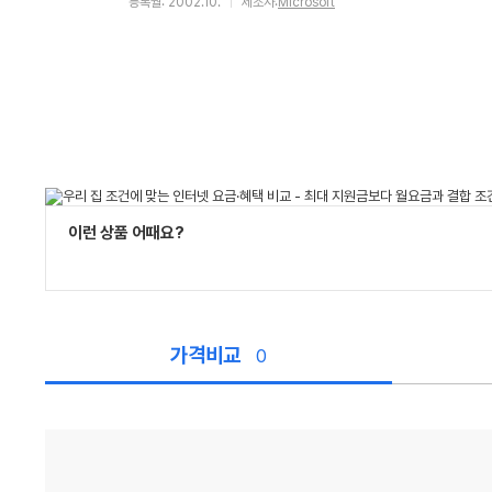
등록월: 2002.10.
제조사:
Microsoft
이런 상품 어때요?
가격비교
0
가
격
비
교