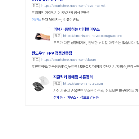
광고
https://smartstore.naver.com/razermarket
프리미엄 게이밍기어 RAZER 공식 판매점
이벤트
매월 달라지는, 리뷰이벤트
리뷰가 증명하는 버티컬마우스
광고
https://smartstore.naver.com/gracecnc
모두가 다른 상황이기에, 완벽한 버티컬 마우스는 없습니다. 
윈도우11 FPP 정품인증점
광고
https://smartstore.naver.com/sbcore
포인트적립/한국정품/PC,노트북 USB설치/게임용 주변기기/오피스,한컴 선
지클릭커 판매점 새론장터
광고
https://saeronjangteo.com
가성비 좋고 손목편한 무소음 마우스, 정보보안 블루라이트 차
전제품
마우스
정보보안필름