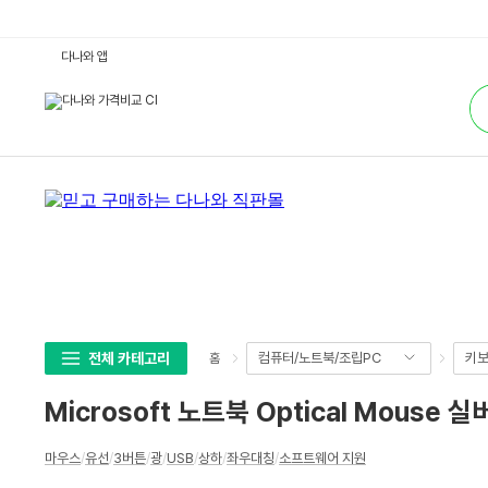
M
다나와 앱
i
c
통
r
합
o
검
s
색
o
f
t
노
트
북
O
p
t
i
c
a
l
M
o
전체 카테고리
컴퓨터/노트북/조립PC
키보
홈
u
s
e
Microsoft 노트북 Optical Mouse 실
실
버
:
상
다
마우스
/
유선
/
3버튼
/
광
/
USB
/
상하
/
좌우대칭
/
소프트웨어 지원
세
나
와
스