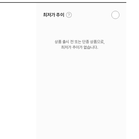
툴
최저가 추이
알
팁
림
보
받
기
기
상품 출시 전 또는 단종 상품으로,
최저가 추이가 없습니다.