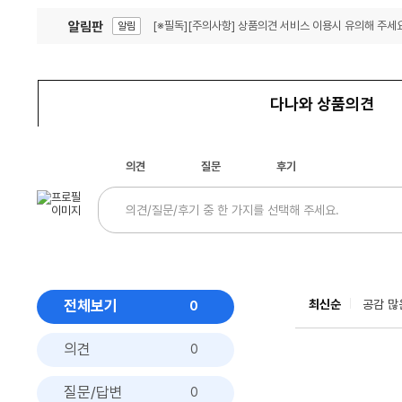
알림판
[※필독][주의사항] 상품의견 서비스 이용시 유의해 주세요
알림
잦은 오류, PC속도 잡자! PC안정화 위해 이건 꼭!
알림
다나와 상품의견
의견
질문
후기
전체보기
최신순
공감 많
0
의견
0
질문/답변
0