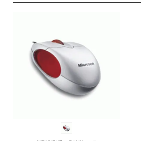
가
펙
격
비
교