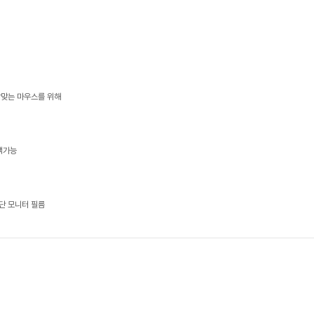
알맞는 마우스를 위해
택가능
단 모니터 필름