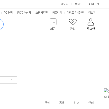
에누리
몰테일
메이크샵
서
PC견적
PC구매상담
쇼핑기획전
커뮤니티
이벤트
/
체험단
더보기
비
검
색
최근
관심
로그인
스
관심
공유
신고
인쇄