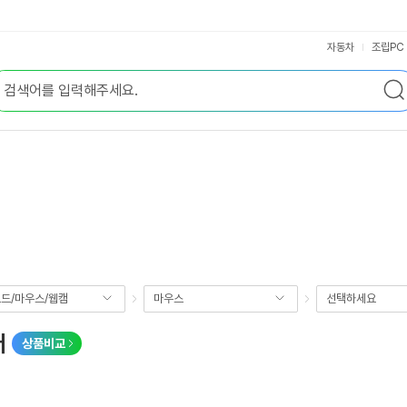
자동차
조립PC
드/마우스/웹캠
마우스
선택하세요
버
상품비교