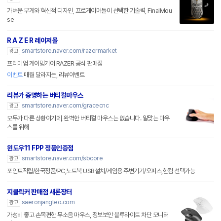
가벼운 무게와 혁신적 디자인, 프로게이머들이 선택한 기술력, FinalMou
se
R A Z E R 레이저몰
smartstore.naver.com/razermarket
광고
프리미엄 게이밍기어 RAZER 공식 판매점
이벤트
매월 달라지는, 리뷰이벤트
리뷰가 증명하는 버티컬마우스
smartstore.naver.com/gracecnc
광고
모두가 다른 상황이기에, 완벽한 버티컬 마우스는 없습니다. 알맞는 마우
스를 위해
윈도우11 FPP 정품인증점
smartstore.naver.com/sbcore
광고
포인트적립/한국정품/PC,노트북 USB설치/게임용 주변기기/오피스,한컴 선택가능
지클릭커 판매점 새론장터
saeronjangteo.com
광고
가성비 좋고 손목편한 무소음 마우스, 정보보안 블루라이트 차단 모니터