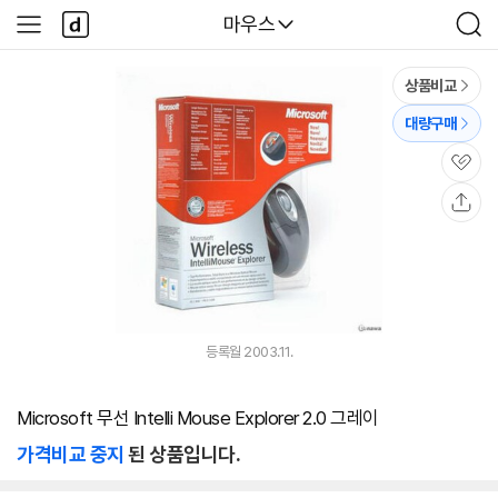
본문 바로가기
다
다나와
마우스
사
검
나
이
색
와
드
메
메
상품비교
인
뉴
대량구매
관
심
공
유
등록월 2003.11.
Microsoft 무선 Intelli Mouse Explorer 2.0 그레이
가격비교 중지
된 상품입니다.