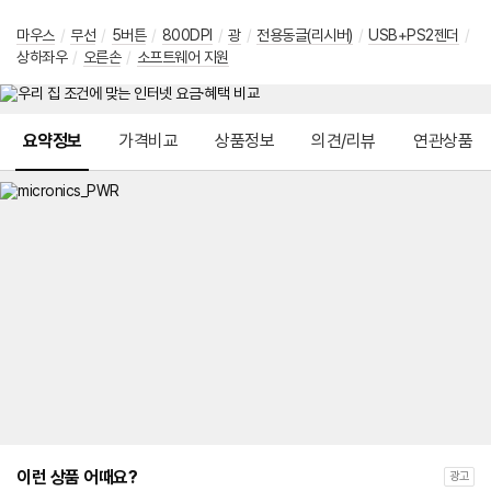
마우스
/
무선
/
5버튼
/
800DPI
/
광
/
전용동글(리시버)
/
USB+PS2젠더
/
상하좌우
/
오른손
/
소프트웨어 지원
메뉴 네비게이션
요약정보
가격비교
상품정보
의견/리뷰
연관상품
이런 상품 어때요?
광고