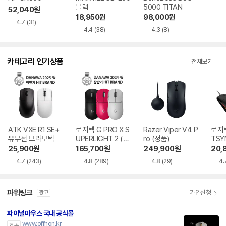
블랙
5000 TITAN
52,040
원
18,950
원
98,000
원
4.7
(31)
4.4
(38)
4.3
(8)
카테고리 인기상품
전체보기
ATK VXE R1 SE+
로지텍 G PRO X S
Razer Viper V4 P
로지텍
유무선 브라보텍
UPERLIGHT 2 (정
ro (정품)
TSY
품)
25,900
원
165,700
원
249,900
원
20,
4.7
(243)
4.8
(289)
4.8
(29)
4.
파워링크
가입신청
광고
파이널마우스 국내 공식몰
www.offnon.kr
광고