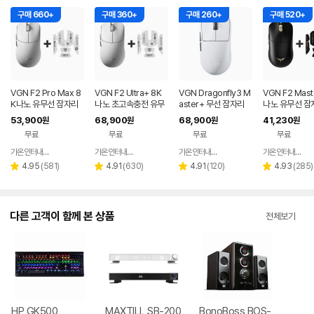
구매 660+
구매 360+
구매 260+
구매 520+
VGN F2 Pro Max 8
VGN F2 Ultra+ 8K
VGN Dragonfly3 M
VGN F2 Mast
K나노 유무선 잠자리
나노 초고속충전 유무
aster+ 무선 잠자리
나노 유무선 잠
게이밍 마우스 화이트
선 잠자리 게이밍 마우
게이밍 마우스+젠더
이밍 마우스+
53,900
68,900
68,900
41,230
원
원
원
원
스 화이트
화이트
프 블랙
무료
무료
무료
무료
가온인터내셔날
가온인터내셔날
가온인터내셔날
가온인터내셔날
네이버
네이버
네이버
페이
페이
페이
리
리
리
리
4.95
(
581
)
4.91
(
630
)
4.91
(
120
)
4.93
(
285
)
별
별
별
별
뷰
뷰
뷰
뷰
점
점
점
점
수
수
수
수
다른 고객이 함께 본 상품
전체보기
HP GK500
MAXTILL SB-200
BonoBoss BOS-