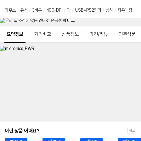
마우스
/
유선
/
3버튼
/
400-DPI
/
광
/
USB+PS2젠더
/
상하
/
좌우대칭
메뉴 네비게이션
요약정보
가격비교
상품정보
의견/리뷰
연관상품
이런 상품 어때요?
광고