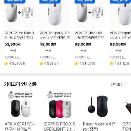
구매 660+
구매 280+
구매 360+
구매 260+
VGN F2 Pro Max 8
VGN Dragonfly3 Pr
VGN F2 Ultra+ 8K
VGN Dragonf
K나노 유무선 잠자리
o Max 무선 잠자리 게
나노 초고속충전 유무
aster+ 무선 
게이밍 마우스 화이트
이밍 마우스+젠더 화
선 잠자리 게이밍 마우
게이밍 마우스
53,900
48,900
68,900
68,900
원
원
원
원
이트
스 화이트
화이트
무료
무료
무료
무료
가온인터내셔날
가온인터내셔날
가온인터내셔날
가온인터내셔날
네이버
네이버
네이버
페이
페이
페이
리
리
리
리
4.95
(
581
)
4.93
(
127
)
4.91
(
630
)
4.91
(
120
)
별
별
별
별
뷰
뷰
뷰
뷰
점
점
점
점
수
수
수
수
카테고리 인기상품
전체보기
ATK VXE R1 SE+
로지텍 G PRO X S
Razer Viper V4 P
로지텍
유무선 브라보텍
UPERLIGHT 2 (정
ro (정품)
TSY