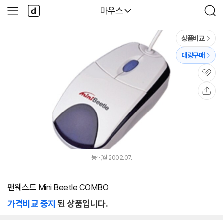
본문 바로가기
다
다나와
마우스
사
검
나
이
색
와
드
메
메
상품비교
인
뉴
대량구매
관
심
공
유
등록월 2002.07.
팬웨스트 Mini Beetle COMBO
가격비교 중지
된 상품입니다.