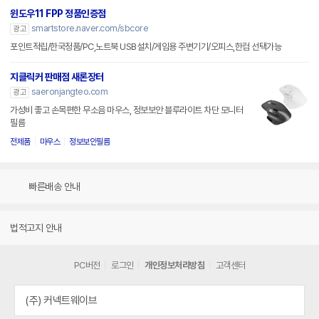
윈도우11 FPP 정품인증점
smartstore.naver.com/sbcore
광고
포인트적립/한국정품/PC,노트북 USB설치/게임용 주변기기/오피스,한컴 선택가능
지클릭커 판매점 새론장터
saeronjangteo.com
광고
가성비 좋고 손목편한 무소음 마우스, 정보보안 블루라이트 차단 모니터
필름
전제품
마우스
정보보안필름
빠른배송 안내
법적고지 안내
PC버전
로그인
개인정보처리방침
고객센터
(주) 커넥트웨이브