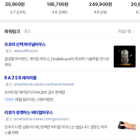
품)
25,900
원
165,700
원
249,900
원
20,
4.7
(243)
4.8
(289)
4.8
(29)
4.
파워링크
가입신청
광고
프로의 선택 파이널마우스
www.offnon.kr
광고
글로벌 하이엔드 게이밍 마우스, FinalMouse의 독보적 기술력을 만나보
세요
R A Z E R 레이저몰
smartstore.naver.com/razermarket
광고
프리미엄 게이밍기어 RAZER 공식 판매점
이벤트
매월 달라지는, 리뷰이벤트
리뷰가 증명하는 버티컬마우스
smartstore.naver.com/gracecnc
광고
모두가 다른 상황이기에, 완벽한 버티컬 마우스는 없습니다. 알맞는 마우
스를 위해