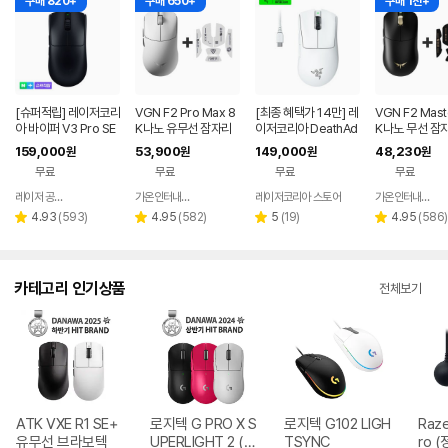
구매 820+
구매 650+
구매 1천+
[슈퍼적립] 레이저코리
VGN F2 Pro Max 8
[최종 혜택가 14만] 레
VGN F2 Mast
아 바이퍼 V3 Pro SE
K나노 유무선 잠자리
이저코리아 DeathAd
K나노 무선 잠
바브삼 e스포츠 무선
게이밍 마우스 화이트
der V3 Pro e스포츠
이밍 마우스+
159,000
53,900
149,000
48,230
원
원
원
원
게이밍 마우스
무선 게이밍 마우스 화
프 블랙
무료
무료
무료
무료
이트
레이저 공식스토어
가온인터내셔날
레이저코리아 스토어
가온인터내셔날
네이버
네이버
페이
페이
리
리
리
리
4.93
(
593
)
4.95
(
582
)
5
(
19
)
4.95
(
586
)
별
별
별
별
뷰
뷰
뷰
뷰
점
점
점
점
수
수
수
수
카테고리 인기상품
전체보기
ATK VXE R1 SE+
로지텍 G PRO X S
로지텍 G102 LIGH
Raze
유무선 브라보텍
UPERLIGHT 2 (정
TSYNC
ro (