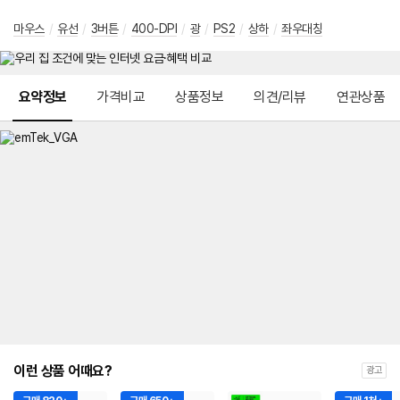
마우스
/
유선
/
3버튼
/
400-DPI
/
광
/
PS2
/
상하
/
좌우대칭
메뉴 네비게이션
요약정보
가격비교
상품정보
의견/리뷰
연관상품
이런 상품 어때요?
광고