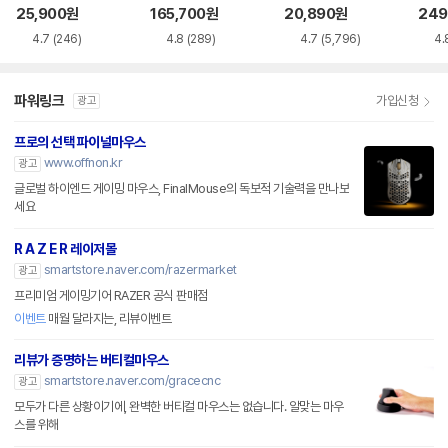
품)
25,900
원
165,700
원
20,890
원
249
4.7
(246)
4.8
(289)
4.7
(5,796)
4.
파워링크
가입신청
광고
프로의 선택 파이널마우스
www.offnon.kr
광고
글로벌 하이엔드 게이밍 마우스, FinalMouse의 독보적 기술력을 만나보
세요
R A Z E R 레이저몰
smartstore.naver.com/razermarket
광고
프리미엄 게이밍기어 RAZER 공식 판매점
이벤트
매월 달라지는, 리뷰이벤트
리뷰가 증명하는 버티컬마우스
smartstore.naver.com/gracecnc
광고
모두가 다른 상황이기에, 완벽한 버티컬 마우스는 없습니다. 알맞는 마우
스를 위해