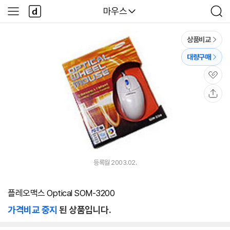
본문 바로가기
다
다나와
마우스
사
검
나
이
색
와
드
메
메
상품비교
인
뉴
대량구매
관
심
공
유
등록월 2003.02.
플레오맥스 Optical SOM-3200
가격비교 중지
된 상품입니다.