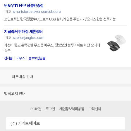
윈도우11 FPP 정품인증점
smartstore.naver.com/sbcore
광고
포인트적립/한국정품/PC,노트북 USB설치/게임용 주변기기/오피스,한컴 선택가능
지클릭커 판매점 새론장터
saeronjangteo.com
광고
가성비 좋고 손목편한 무소음 마우스, 정보보안 블루라이트 차단 모니터
필름
전제품
마우스
정보보안필름
빠른배송 안내
법적고지 안내
PC버전
로그인
개인정보처리방침
고객센터
(주) 커넥트웨이브