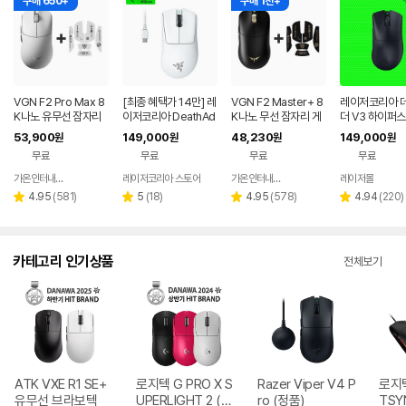
구매 650+
구매 1천+
VGN F2 Pro Max 8
[최종 혜택가 14만] 레
VGN F2 Master+ 8
레이저코리아 
K나노 유무선 잠자리
이저코리아 DeathAd
K나노 무선 잠자리 게
더 V3 하이퍼
게이밍 마우스 화이트
der V3 Pro e스포츠
이밍 마우스+그립테이
초경량 무선 게
53,900
149,000
48,230
149,000
원
원
원
원
무선 게이밍 마우스 화
프 블랙
우스
무료
무료
무료
무료
이트
가온인터내셔날
레이저코리아 스토어
가온인터내셔날
레이저몰
네이버
네이버
페이
페이
리
리
리
리
4.95
(
581
)
5
(
18
)
4.95
(
578
)
4.94
(
220
)
별
별
별
별
뷰
뷰
뷰
뷰
점
점
점
점
수
수
수
수
카테고리 인기상품
전체보기
ATK VXE R1 SE+
로지텍 G PRO X S
Razer Viper V4 P
로지텍
유무선 브라보텍
UPERLIGHT 2 (정
ro (정품)
TSY