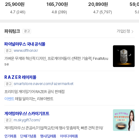
품)
SS
25,900
원
165,700
원
20,890
원
59,
4.7
(246)
4.8
(289)
4.7
(5,797)
5.
파워링크
가입신청
광고
파이널마우스 국내 공식몰
www.offnon.kr
광고
가벼운 무게와 혁신적 디자인, 프로게이머들이 선택한 기술력, FinalMou
se
R A Z E R 레이저몰
smartstore.naver.com/razermarket
광고
프리미엄 게이밍기어 RAZER 공식 판매점
이벤트
매월 달라지는, 리뷰이벤트
게이밍마우스! 스카이기프트
m.skygift7.com/
광고
게이밍마우스! 관공서/기업/학교/단체 행사 맞춤제작, 빠른 견적 문의/
인기제품
단체/기념품
행사/답례품
아이디어제품