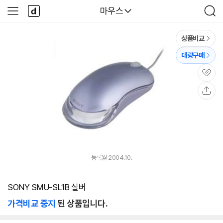
본문 바로가기
다
다나와
마우스
사
검
나
이
색
와
드
메
메
상품비교
인
뉴
대량구매
관
심
공
유
등록월 2004.10.
SONY SMU-SL1B 실버
가격비교 중지
된 상품입니다.