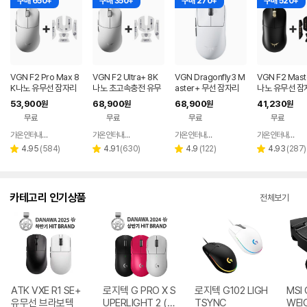
구매 650+
구매 350+
구매 270+
구매 520+
VGN F2 Pro Max 8
VGN F2 Ultra+ 8K
VGN Dragonfly3 M
VGN F2 Mast
K나노 유무선 잠자리
나노 초고속충전 유무
aster+ 무선 잠자리
나노 유무선 잠
게이밍 마우스 화이트
선 잠자리 게이밍 마우
게이밍 마우스+젠더
이밍 마우스+
53,900
68,900
68,900
41,230
원
원
원
원
스 화이트
화이트
프 블랙
무료
무료
무료
무료
가온인터내셔날
가온인터내셔날
가온인터내셔날
가온인터내셔날
네이버
네이버
네이버
페이
페이
페이
리
리
리
리
4.95
(
584
)
4.91
(
630
)
4.9
(
122
)
4.93
(
287
)
별
별
별
별
뷰
뷰
뷰
뷰
점
점
점
점
수
수
수
수
카테고리 인기상품
전체보기
ATK VXE R1 SE+
로지텍 G PRO X S
로지텍 G102 LIGH
MSI 
유무선 브라보텍
UPERLIGHT 2 (정
TSYNC
WEI