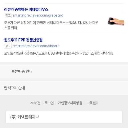
리뷰가 증명하는 버티컬마우스
smartstore.naver.com/gracecnc
광고
모두가 다른 상황이기에, 완벽한 버티컬 마우스는 없습니다. 알맞는 마우
스를 위해
윈도우11 FPP 정품인증점
smartstore.naver.com/sbcore
광고
포인트적립/한국정품/PC,노트북 USB설치/게임용 주변기기/오피스,한컴 선택가능
빠른배송 안내
법적고지 안내
PC버전
로그인
개인정보처리방침
고객센터
(주) 커넥트웨이브