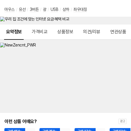
마우스
/
유선
/
3버튼
/
광
/
USB
/
상하
/
좌우대칭
메뉴 네비게이션
요약정보
가격비교
상품정보
의견/리뷰
연관상품
이런 상품 어때요?
광고