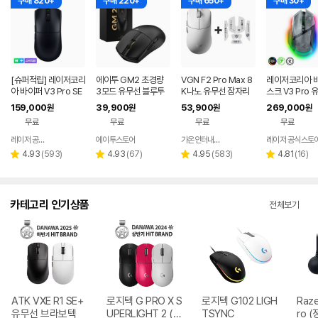
구매 820+
구매 220+
구매 650+
구매 30+
[슈퍼적립] 레이저코리
에이투 GM2 초경량
VGN F2 Pro Max 8
레이저코리아 
아 바이퍼 V3 Pro SE
3모드 유무선 블루투
K나노 유무선 잠자리
스크 V3 Pro 
바브삼 e스포츠 무선
스 게이밍 마우스 노트
게이밍 마우스 화이트
게이밍 마우스 3
159,000
39,900
53,900
269,000
원
원
원
원
게이밍 마우스
북 컴퓨터 FPS 발로란
팬텀 화이트
무료
무료
무료
무료
트
레이저 공식스토어
에이투스토어
가온인터내셔날
레이저 공식스토
네이버
네이버
페이
페이
리
리
리
리
4.93
(
593
)
4.93
(
67
)
4.95
(
583
)
4.81
(
16
)
별
별
별
별
뷰
뷰
뷰
뷰
점
점
점
점
수
수
수
수
카테고리 인기상품
전체보기
ATK VXE R1 SE+
로지텍 G PRO X S
로지텍 G102 LIGH
Raze
유무선 브라보텍
UPERLIGHT 2 (정
TSYNC
ro (