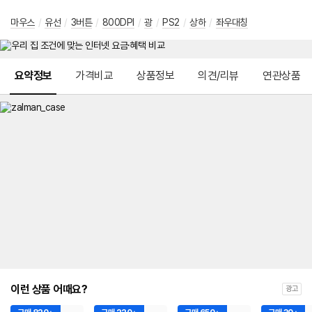
마우스
/
유선
/
3버튼
/
800DPI
/
광
/
PS2
/
상하
/
좌우대칭
메뉴 네비게이션
요약정보
가격비교
상품정보
의견/리뷰
연관상품
이런 상품 어때요?
광고