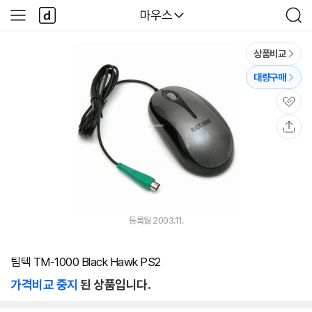
본문 바로가기
다
다나와
마우스
사
검
나
이
색
와
드
메
메
상품비교
인
뉴
대량구매
관
심
공
유
등록월 2003.11.
팀텍 TM-1000 Black Hawk PS2
가격비교 중지
된 상품입니다.