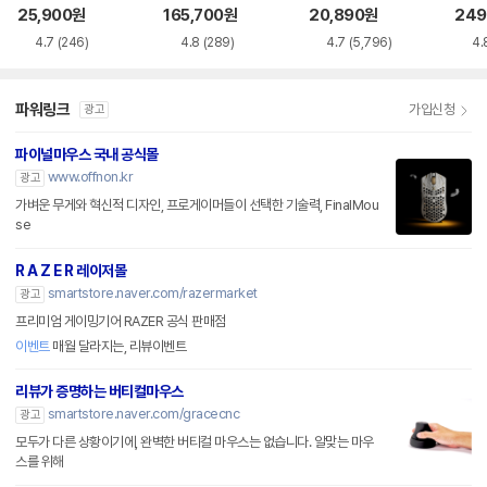
품)
25,900
원
165,700
원
20,890
원
249
4.7
(246)
4.8
(289)
4.7
(5,796)
4.
파워링크
가입신청
광고
파이널마우스 국내 공식몰
www.offnon.kr
광고
가벼운 무게와 혁신적 디자인, 프로게이머들이 선택한 기술력, FinalMou
se
R A Z E R 레이저몰
smartstore.naver.com/razermarket
광고
프리미엄 게이밍기어 RAZER 공식 판매점
이벤트
매월 달라지는, 리뷰이벤트
리뷰가 증명하는 버티컬마우스
smartstore.naver.com/gracecnc
광고
모두가 다른 상황이기에, 완벽한 버티컬 마우스는 없습니다. 알맞는 마우
스를 위해