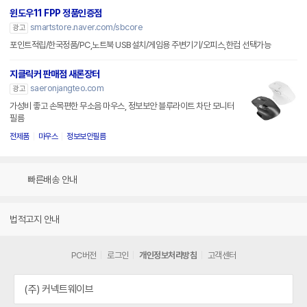
윈도우11 FPP 정품인증점
smartstore.naver.com/sbcore
광고
포인트적립/한국정품/PC,노트북 USB설치/게임용 주변기기/오피스,한컴 선택가능
지클릭커 판매점 새론장터
saeronjangteo.com
광고
가성비 좋고 손목편한 무소음 마우스, 정보보안 블루라이트 차단 모니터
필름
전제품
마우스
정보보안필름
빠른배송 안내
법적고지 안내
PC버전
로그인
개인정보처리방침
고객센터
(주) 커넥트웨이브