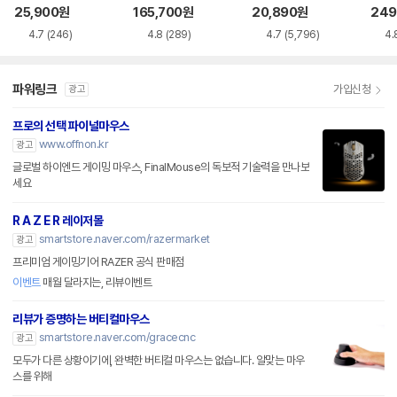
품)
25,900
원
165,700
원
20,890
원
249
4.7
(246)
4.8
(289)
4.7
(5,796)
4.
파워링크
가입신청
광고
프로의 선택 파이널마우스
www.offnon.kr
광고
글로벌 하이엔드 게이밍 마우스, FinalMouse의 독보적 기술력을 만나보
세요
R A Z E R 레이저몰
smartstore.naver.com/razermarket
광고
프리미엄 게이밍기어 RAZER 공식 판매점
이벤트
매월 달라지는, 리뷰이벤트
리뷰가 증명하는 버티컬마우스
smartstore.naver.com/gracecnc
광고
모두가 다른 상황이기에, 완벽한 버티컬 마우스는 없습니다. 알맞는 마우
스를 위해