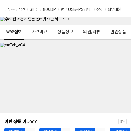
마우스
/
유선
/
3버튼
/
800DPI
/
광
/
USB+PS2젠더
/
상하
/
좌우대칭
메뉴 네비게이션
요약정보
가격비교
상품정보
의견/리뷰
연관상품
이런 상품 어때요?
광고