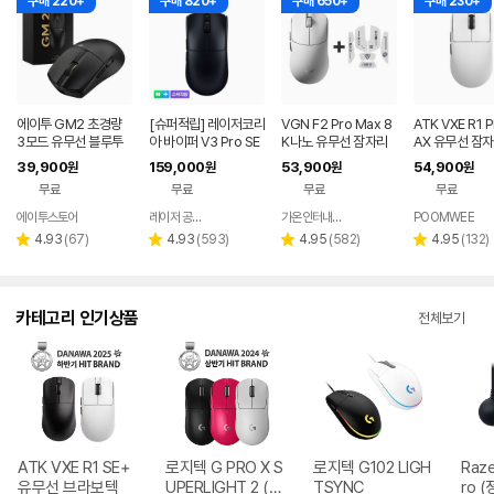
구매 220+
구매 820+
구매 650+
구매 230+
에이투 GM2 초경량
[슈퍼적립] 레이저코리
VGN F2 Pro Max 8
ATK VXE R1 
3모드 유무선 블루투
아 바이퍼 V3 Pro SE
K나노 유무선 잠자리
AX 유무선 잠자
스 게이밍 마우스 노트
바브삼 e스포츠 무선
게이밍 마우스 화이트
이밍 마우스 화
39,900
159,000
53,900
54,900
원
원
원
원
북 컴퓨터 FPS 발로란
게이밍 마우스
무료
무료
무료
무료
트
에이투스토어
레이저 공식스토어
가온인터내셔날
POOMWEE
네이버
네이버
페이
페이
리
리
리
리
4.93
(
67
)
4.93
(
593
)
4.95
(
582
)
4.95
(
132
)
별
별
별
별
뷰
뷰
뷰
뷰
점
점
점
점
수
수
수
수
카테고리 인기상품
전체보기
ATK VXE R1 SE+
로지텍 G PRO X S
로지텍 G102 LIGH
Raze
유무선 브라보텍
UPERLIGHT 2 (정
TSYNC
ro (