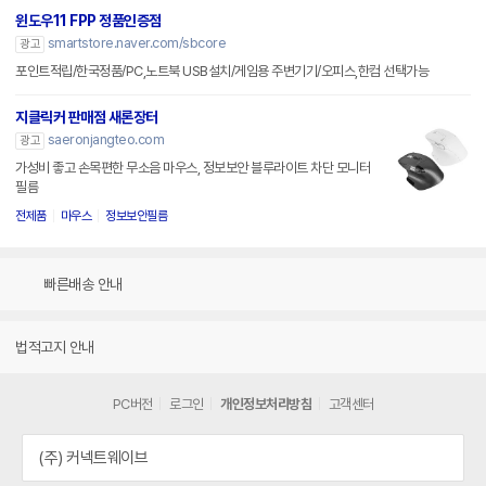
윈도우11 FPP 정품인증점
smartstore.naver.com/sbcore
광고
포인트적립/한국정품/PC,노트북 USB설치/게임용 주변기기/오피스,한컴 선택가능
지클릭커 판매점 새론장터
saeronjangteo.com
광고
가성비 좋고 손목편한 무소음 마우스, 정보보안 블루라이트 차단 모니터
필름
전제품
마우스
정보보안필름
빠른배송 안내
법적고지 안내
PC버전
로그인
개인정보처리방침
고객센터
(주) 커넥트웨이브