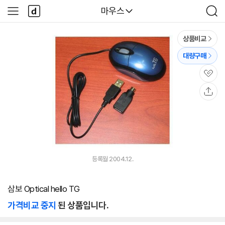
본문 바로가기
다
다나와
마우스
사
검
나
이
색
와
드
메
메
상품비교
인
뉴
대량구매
관
심
공
유
등록월 2004.12.
삼보 Optical hello TG
가격비교 중지
된 상품입니다.