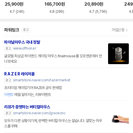
품)
25,900
원
165,700
원
20,890
원
249
4.7
(246)
4.8
(289)
4.7
(5,796)
4.
파워링크
가입신청
광고
파이널마우스 국내 정발
www.offnon.kr
광고
글로벌 최상급 하이엔드 게이밍 마우스 finalmouse를 오프앤온에서 만
나보세요
R A Z E R 레이저몰
smartstore.naver.com/razermarket
광고
프리미엄 게이밍기어 RAZER 공식 판매점
이벤트
매월 달라지는, 리뷰이벤트
리뷰가 증명하는 버티컬마우스
smartstore.naver.com/gracecnc
광고
모두가 다른 상황이기에, 완벽한 버티컬 마우스는 없습니다. 알맞는 마우
스를 위해