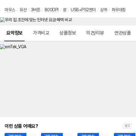
마우스
/
유선
/
3버튼
/
800DPI
/
광
/
USB+PS2젠더
/
상하
/
좌우대칭
메뉴 네비게이션
요약정보
가격비교
상품정보
의견/리뷰
연관상품
이런 상품 어때요?
광고