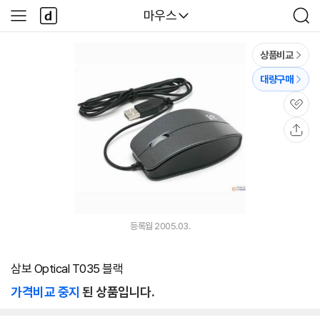
본문 바로가기
다
다나와
마우스
사
검
나
이
색
와
드
메
메
상품비교
인
뉴
대량구매
관
심
공
유
등록월 2005.03.
삼보 Optical T035 블랙
가격비교 중지
된 상품입니다.