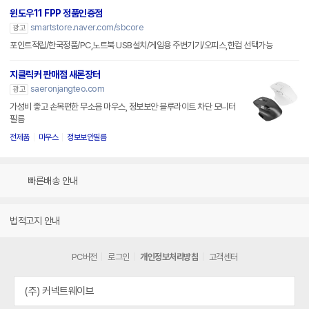
윈도우11 FPP 정품인증점
smartstore.naver.com/sbcore
광고
포인트적립/한국정품/PC,노트북 USB설치/게임용 주변기기/오피스,한컴 선택가능
지클릭커 판매점 새론장터
saeronjangteo.com
광고
가성비 좋고 손목편한 무소음 마우스, 정보보안 블루라이트 차단 모니터
필름
전제품
마우스
정보보안필름
빠른배송 안내
법적고지 안내
PC버전
로그인
개인정보처리방침
고객센터
(주) 커넥트웨이브