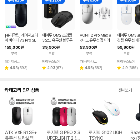
구매 820+
구매 220+
구매 650+
구매 300+
[슈퍼적립] 레이저코리
에이투 GM2 초경량
VGN F2 Pro Max 8
에이투 GM3 
아 바이퍼 V3 Pro SE
3모드 유무선 블루투
K나노 유무선 잠자리
경량 유무선 게
바브삼 e스포츠 무선
스 게이밍 마우스 노트
게이밍 마우스 화이트
우스 트리플모드
159,000
39,900
53,900
59,900
원
원
원
원
게이밍 마우스
북 컴퓨터 FPS 발로란
도 USB 컴퓨터 
무료
무료
무료
무료
트
트북 GM3PR
레이저 공식스토어
에이투스토어
가온인터내셔날
에이투스토어
네이버
네이버
페이
페이
리
리
리
리
4.93
(
593
)
4.93
(
67
)
4.95
(
582
)
4.9
(
385
)
별
별
별
별
뷰
뷰
뷰
뷰
점
점
점
점
수
수
수
수
카테고리 인기상품
전체보기
ATK VXE R1 SE+
로지텍 G PRO X S
로지텍 G102 LIGH
Raze
유무선 브라보텍
UPERLIGHT 2 (정
TSYNC
ro (