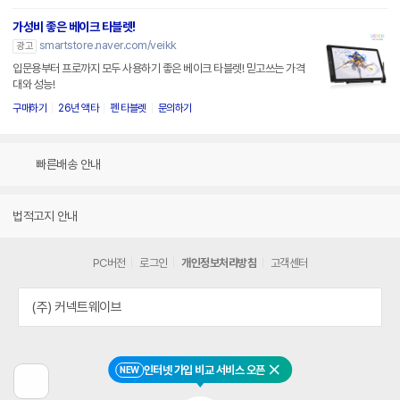
가성비 좋은 베이크 타블렛!
smartstore.naver.com/veikk
광고
입문용부터 프로까지 모두 사용하기 좋은 베이크 타블렛! 믿고쓰는 가격
대와 성능!
구매하기
26년 액타
펜 타블렛
문의하기
빠른배송 안내
법적고지 안내
PC버전
로그인
개인정보처리방침
고객센터
(주) 커넥트웨이브
인터넷 가입 비교 서비스 오픈
NEW
닫기
이
전