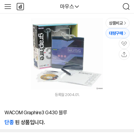
본문 바로가기
다
다나와
마우스
사
검
나
이
색
와
드
메
메
상품비교
인
뉴
대량구매
관
심
공
유
등록월 2004.01.
WACOM Graphire3 G430 블루
단종
된 상품입니다.