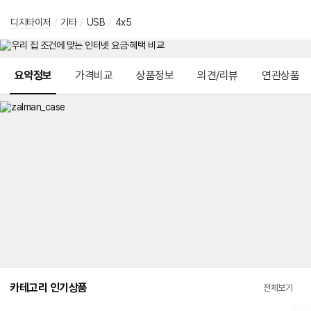
디지타이저
/
기타
/
USB
/
4x5
메뉴 네비게이션
요약정보
가격비교
상품정보
의견/리뷰
연관상품
카테고리 인기상품
전체보기