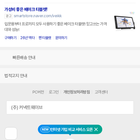
가성비 좋은 베이크 타블렛!
smartstore.naver.com/veikk
광고
입문용부터 프로까지 모두 사용하기 좋은 베이크 타블렛! 믿고쓰는 가격
대와 성능!
구매하기
26년 액타
펜 타블렛
문의하기
빠른배송 안내
법적고지 안내
PC버전
로그인
개인정보처리방침
고객센터
(주) 커넥트웨이브
인터넷 가입 비교 서비스 오픈
NEW
닫기
이
전