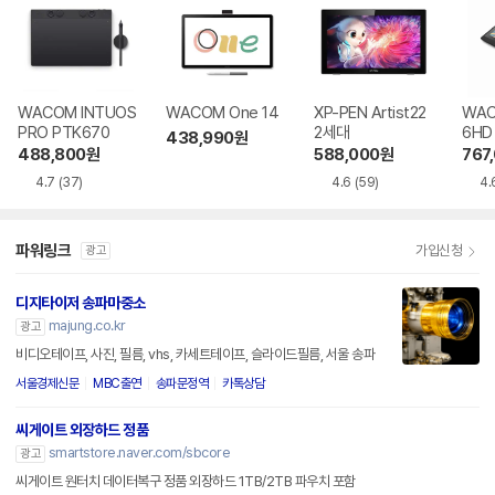
WACOM INTUOS
WACOM One 14
XP-PEN Artist22
WACO
PRO PTK670
2세대
6HD
438,990
원
488,800
원
588,000
원
767
4.7
(37)
4.6
(59)
4.
파워링크
가입신청
광고
디지타이저 송파마중소
majung.co.kr
광고
비디오테이프, 사진, 필름, vhs, 카세트테이프, 슬라이드필름, 서울 송파
서울경제신문
MBC출연
송파문정역
카톡상담
씨게이트 외장하드 정품
smartstore.naver.com/sbcore
광고
씨게이트 원터치 데이터복구 정품 외장하드 1TB/2TB 파우치 포함