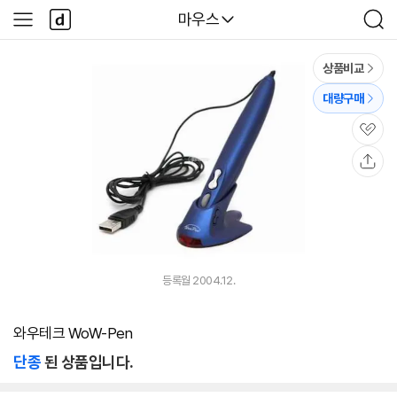
본문 바로가기
다
다나와
마우스
사
검
나
이
색
와
드
메
메
상품비교
인
뉴
대량구매
관
심
공
유
등록월 2004.12.
와우테크 WoW-Pen
단종
된 상품입니다.