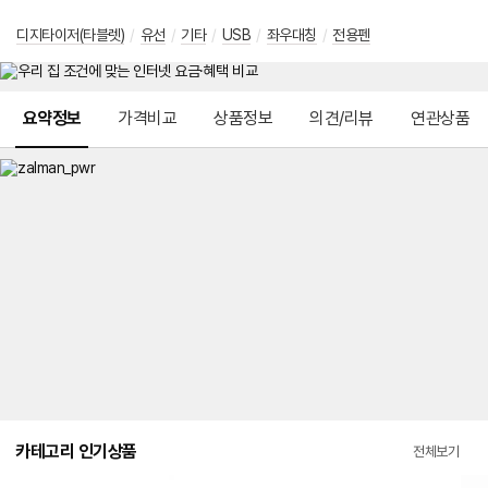
디지타이저(타블렛)
/
유선
/
기타
/
USB
/
좌우대칭
/
전용펜
메뉴 네비게이션
요약정보
가격비교
상품정보
의견/리뷰
연관상품
카테고리 인기상품
전체보기