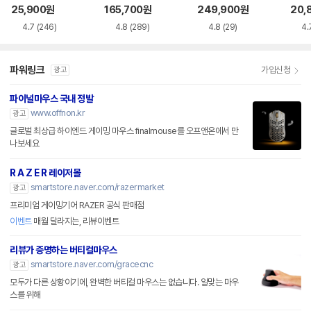
품)
25,900
원
165,700
원
249,900
원
20,
4.7
(246)
4.8
(289)
4.8
(29)
4.
파워링크
가입신청
광고
파이널마우스 국내 정발
www.offnon.kr
광고
글로벌 최상급 하이엔드 게이밍 마우스 finalmouse를 오프앤온에서 만
나보세요
R A Z E R 레이저몰
smartstore.naver.com/razermarket
광고
프리미엄 게이밍기어 RAZER 공식 판매점
이벤트
매월 달라지는, 리뷰이벤트
리뷰가 증명하는 버티컬마우스
smartstore.naver.com/gracecnc
광고
모두가 다른 상황이기에, 완벽한 버티컬 마우스는 없습니다. 알맞는 마우
스를 위해