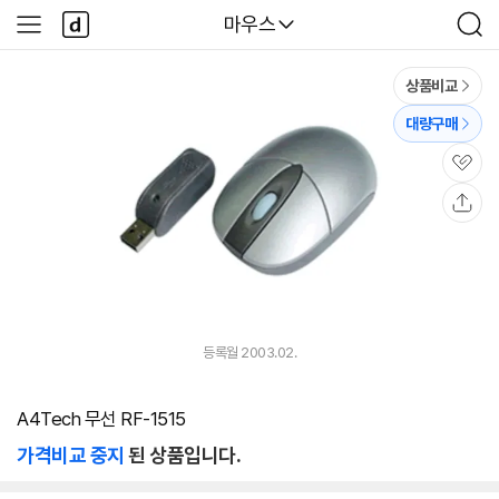
본문 바로가기
다
다나와
마우스
사
검
나
이
색
와
드
메
메
상품비교
인
뉴
대량구매
관
심
공
유
등록월 2003.02.
A4Tech 무선 RF-1515
가격비교 중지
된 상품입니다.