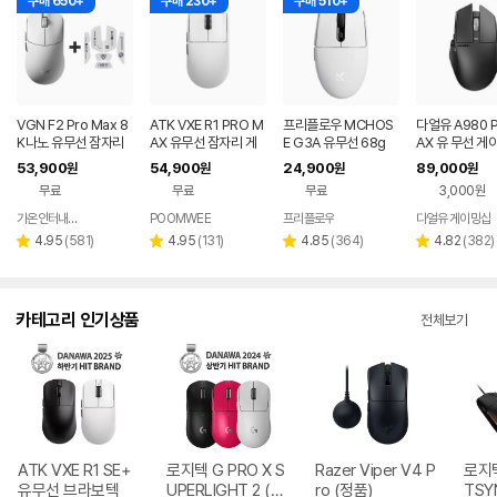
구매 650+
구매 230+
구매 510+
VGN F2 Pro Max 8
ATK VXE R1 PRO M
프리플로우 MCHOS
다얼유 A980 
K나노 유무선 잠자리
AX 유무선 잠자리 게
E G3A 유무선 68g
AX 유 무선 게
게이밍 마우스 화이트
이밍 마우스 화이트
게이밍 마우스 화이트
우스 4K 8K
53,900
54,900
24,900
89,000
원
원
원
원
무료
무료
무료
3,000원
가온인터내셔날
POOMWEE
프리플로우
다얼유 게이밍샵
네이버
페이
리
리
리
리
4.95
(
581
)
4.95
(
131
)
4.85
(
364
)
4.82
(
382
)
별
별
별
별
뷰
뷰
뷰
뷰
점
점
점
점
수
수
수
수
카테고리 인기상품
전체보기
ATK VXE R1 SE+
로지텍 G PRO X S
Razer Viper V4 P
로지텍
유무선 브라보텍
UPERLIGHT 2 (정
ro (정품)
TSY