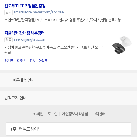
윈도우11 FPP 정품인증점
smartstore.naver.com/sbcore
광고
포인트적립/한국정품/PC,노트북 USB설치/게임용 주변기기/오피스,한컴 선택가능
지클릭커 판매점 새론장터
saeronjangteo.com
광고
가성비 좋고 손목편한 무소음 마우스, 정보보안 블루라이트 차단 모니터
필름
전제품
마우스
정보보안필름
빠른배송 안내
법적고지 안내
PC버전
로그인
개인정보처리방침
고객센터
(주) 커넥트웨이브