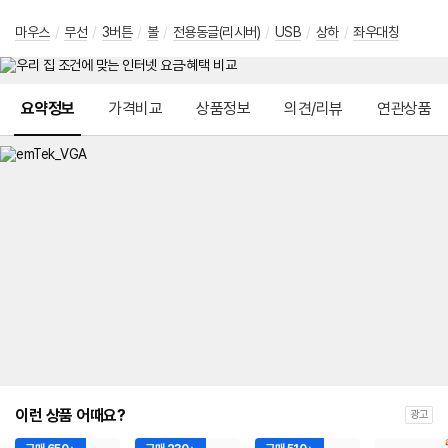
마우스
/
무선
/
3버튼
/
볼
/
전용동글(리시버)
/
USB
/
상하
/
좌우대칭
메뉴 네비게이션
요약정보
가격비교
상품정보
의견/리뷰
연관상품
이런 상품 어때요?
광고