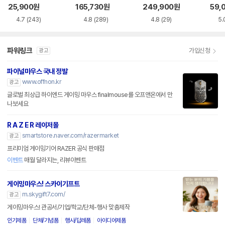
품)
SS
25,900
원
165,730
원
249,900
원
59,
4.7
(243)
4.8
(289)
4.8
(29)
5.
파워링크
가입신청
광고
파이널마우스 국내 정발
www.offnon.kr
광고
글로벌 최상급 하이엔드 게이밍 마우스 finalmouse를 오프앤온에서 만
나보세요
R A Z E R 레이저몰
smartstore.naver.com/razermarket
광고
프리미엄 게이밍기어 RAZER 공식 판매점
이벤트
매월 달라지는, 리뷰이벤트
게이밍마우스! 스카이기프트
m.skygift7.com/
광고
게이밍마우스! 관공서/기업/학교/단체-행사 맞춤제작
인기제품
단체/기념품
행사/답례품
아이디어제품