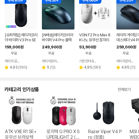
구매 810+
구매 30+
구매 660+
구매 20+
[슈퍼적립] 레이저코리
[N배송]레이저코리아
VGN F2 Pro Max 8
레이저 게이밍 
아 바이퍼 V3 Pro SE
바이퍼 V4 Pro 블랙
K나노 유무선 잠자리
데스에더 V4 P
바브삼 e스포츠 무선
바브사 무선 게이밍 마
게이밍 마우스 화이트
경량 FPS 프로
159,000
249,900
53,900
259,000
원
원
원
원
게이밍 마우스
우스 2세대 동글+그립
우스
무료
무료
무료
무료
[오늘주문 내일도착]
레이저 공식스토어
레이저온라인스토어
가온인터내셔날
레이저온라인스토어
네이버
네이버
네이버
페이
페이
페이
리
리
리
리
4.93
(
590
)
5
(
12
)
4.95
(
581
)
4.95
(
21
)
별
별
별
별
뷰
뷰
뷰
뷰
점
점
점
점
수
수
수
수
카테고리 인기상품
전체보기
ATK VXE R1 SE+
로지텍 G PRO X S
Razer Viper V4 P
MSI 
유무선 브라보텍
UPERLIGHT 2 (정
ro (정품)
WEI