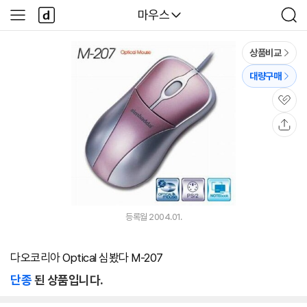
본문 바로가기
다
다나와
마우스
사
검
나
이
색
와
드
메
메
상품비교
인
뉴
대량구매
관
심
공
유
등록월 2004.01.
다오코리아 Optical 심봤다 M-207
단종
된 상품입니다.