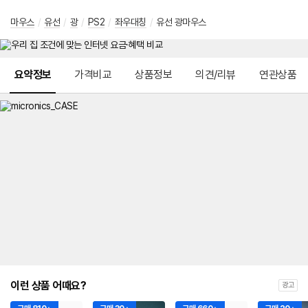
마우스
/
유선
/
광
/
PS2
/
좌우대칭
/
유선 광마우스
메뉴 네비게이션
요약정보
가격비교
상품정보
의견/리뷰
연관상품
이런 상품 어때요?
광고