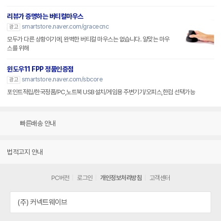
리뷰가 증명하는 버티컬마우스
smartstore.naver.com/gracecnc
광고
모두가 다른 상황이기에, 완벽한 버티컬 마우스는 없습니다. 알맞는 마우
스를 위해
윈도우11 FPP 정품인증점
smartstore.naver.com/sbcore
광고
포인트적립/한국정품/PC,노트북 USB설치/게임용 주변기기/오피스,한컴 선택가능
빠른배송 안내
법적고지 안내
PC버전
로그인
개인정보처리방침
고객센터
(주) 커넥트웨이브