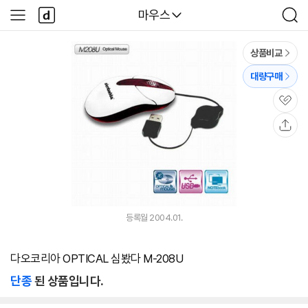
본문 바로가기
다
다나와
마우스
사
검
나
이
색
와
드
메
메
상품비교
인
뉴
대량구매
관
심
공
유
등록월 2004.01.
다오코리아 OPTICAL 심봤다 M-208U
단종
된 상품입니다.