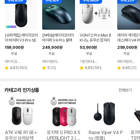
구매 810+
구매 30+
구매 660+
구매 20+
[슈퍼적립] 레이저코리
[N배송]레이저코리아
VGN F2 Pro Max 8
레이저 게이밍 
아 바이퍼 V3 Pro SE
바이퍼 V4 Pro 블랙
K나노 유무선 잠자리
데스에더 V4 P
바브삼 e스포츠 무선
바브사 무선 게이밍 마
게이밍 마우스 화이트
경량 FPS 프로
159,000
249,900
53,900
259,000
원
원
원
원
게이밍 마우스
우스 2세대 동글+그립
우스
무료
무료
무료
무료
[오늘주문 내일도착]
레이저 공식스토어
레이저온라인스토어
가온인터내셔날
레이저온라인스토어
네이버
네이버
네이버
페이
페이
페이
리
리
리
리
4.93
(
590
)
5
(
12
)
4.95
(
581
)
4.95
(
21
)
별
별
별
별
뷰
뷰
뷰
뷰
점
점
점
점
수
수
수
수
카테고리 인기상품
전체보기
ATK VXE R1 SE+
로지텍 G PRO X S
Razer Viper V4 P
로지텍
유무선 브라보텍
UPERLIGHT 2 (정
ro (정품)
TSY