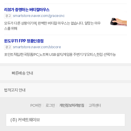
리뷰가 증명하는 버티컬마우스
smartstore.naver.com/gracecnc
광고
모두가 다른 상황이기에, 완벽한 버티컬 마우스는 없습니다. 알맞는 마우
스를 위해
윈도우11 FPP 정품인증점
smartstore.naver.com/sbcore
광고
포인트적립/한국정품/PC,노트북 USB설치/게임용 주변기기/오피스,한컴 선택가능
빠른배송 안내
법적고지 안내
PC버전
로그인
개인정보처리방침
고객센터
(주) 커넥트웨이브