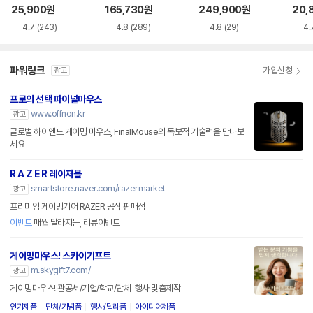
품)
25,900
원
165,730
원
249,900
원
20,
4.7
(243)
4.8
(289)
4.8
(29)
4.
파워링크
가입신청
광고
프로의 선택 파이널마우스
www.offnon.kr
광고
글로벌 하이엔드 게이밍 마우스, FinalMouse의 독보적 기술력을 만나보
세요
R A Z E R 레이저몰
smartstore.naver.com/razermarket
광고
프리미엄 게이밍기어 RAZER 공식 판매점
이벤트
매월 달라지는, 리뷰이벤트
게이밍마우스! 스카이기프트
m.skygift7.com/
광고
게이밍마우스! 관공서/기업/학교/단체-행사 맞춤제작
인기제품
단체/기념품
행사/답례품
아이디어제품