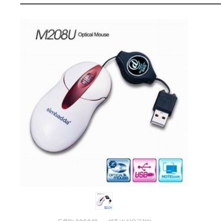
격
펙
비
교