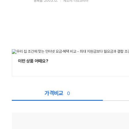
등록월: 2003.12.
제조사: 다오코리아
이런 상품 어때요?
가격비교
0
가
격
비
교