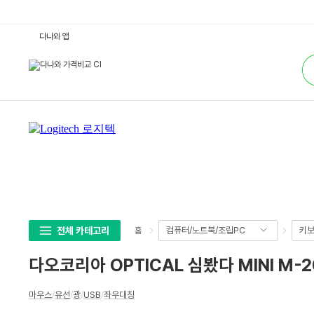
다
다나와 앱
오
코
통
리
합
아
검
O
색
P
T
I
C
A
L
심
봤
다
M
I
N
I
M
-
전체 카테고리
컴퓨터/노트북/조립PC
키보
홈
2
0
8
다오코리아 OPTICAL 심봤다 MINI M-2
U
:
다
상
나
마우스
/
유선
/
광
/
USB
/
좌우대칭
세
와
가
스