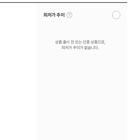
툴
최저가 추이
알
팁
림
보
받
기
기
상품 출시 전 또는 단종 상품으로,
최저가 추이가 없습니다.