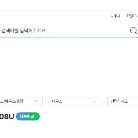
자동차
조립PC
드/마우스/웹캠
마우스
선택하세요
08U
상품비교