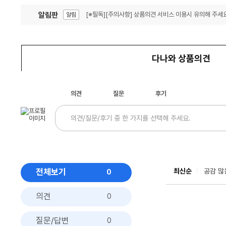
알림판
[※필독][주의사항] 상품의견 서비스 이용시 유의해 주세요
알림
잦은 오류, PC속도 잡자! PC안정화 위해 이건 꼭!
알림
다나와 상품의견
의견
질문
후기
전체보기
최신순
공감 많
0
의견
0
질문/답변
0