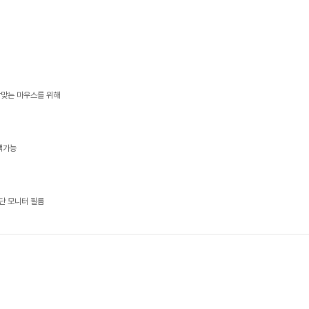
알맞는 마우스를 위해
택가능
단 모니터 필름