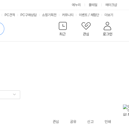
에누리
몰테일
메이크샵
서
PC견적
PC구매상담
쇼핑기획전
커뮤니티
이벤트
/
체험단
더보기
비
검
색
최근
관심
로그인
스
관심
공유
신고
인쇄