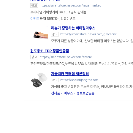
광고
https://smartstore.naver.com/razermarket
프리미엄 게이밍기어 RAZER 공식 판매점
이벤트
매월 달라지는, 리뷰이벤트
리뷰가 증명하는 버티컬마우스
광고
https://smartstore.naver.com/gracecnc
모두가 다른 상황이기에, 완벽한 버티컬 마우스는 없습니다. 
윈도우11 FPP 정품인증점
광고
https://smartstore.naver.com/sbcore
포인트적립/한국정품/PC,노트북 USB설치/게임용 주변기기/오피스,한컴 선
지클릭커 판매점 새론장터
광고
https://saeronjangteo.com
가성비 좋고 손목편한 무소음 마우스, 정보보안 블루라이트 차
전제품
마우스
정보보안필름