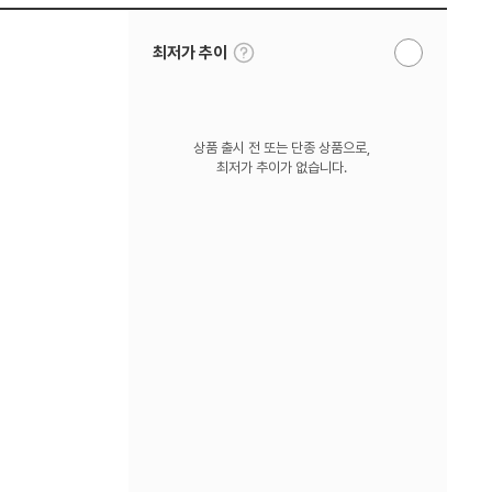
툴
최저가 추이
알
팁
림
보
받
기
기
상품 출시 전 또는 단종 상품으로,
최저가 추이가 없습니다.