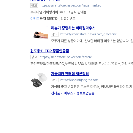
광고
https://smartstore.naver.com/razermarket
프리미엄 게이밍기어 RAZER 공식 판매점
이벤트
매월 달라지는, 리뷰이벤트
리뷰가 증명하는 버티컬마우스
광고
https://smartstore.naver.com/gracecnc
모두가 다른 상황이기에, 완벽한 버티컬 마우스는 없습니다. 
윈도우11 FPP 정품인증점
광고
https://smartstore.naver.com/sbcore
포인트적립/한국정품/PC,노트북 USB설치/게임용 주변기기/오피스,한컴 선
지클릭커 판매점 새론장터
광고
https://saeronjangteo.com
가성비 좋고 손목편한 무소음 마우스, 정보보안 블루라이트 차
전제품
마우스
정보보안필름