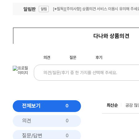
알림판
[※필독][주의사항] 상품의견 서비스 이용시 유의해 주세요
알림
잦은 오류, PC속도 잡자! PC안정화 위해 이건 꼭!
알림
다나와 상품의견
의견
질문
후기
전체보기
최신순
공감 많
0
의견
0
질문/답변
0