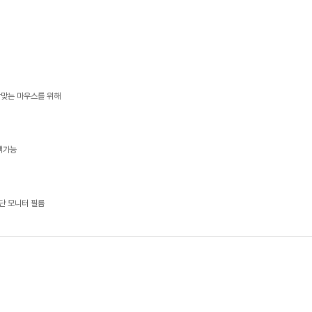
알맞는 마우스를 위해
택가능
단 모니터 필름