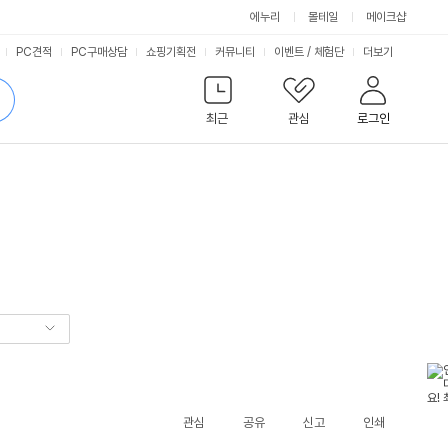
에누리
몰테일
메이크샵
서
PC견적
PC구매상담
쇼핑기획전
커뮤니티
이벤트
/
체험단
더보기
비
검
색
최근
관심
로그인
스
관심
공유
신고
인쇄