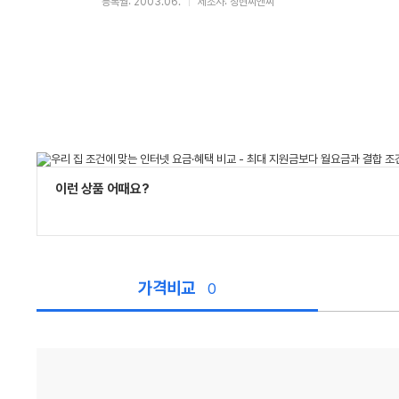
등록월: 2003.06.
제조사: 정현씨앤씨
이런 상품 어때요?
가격비교
0
가
격
비
교