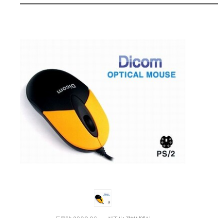
나
펙
와
가
격
비
교