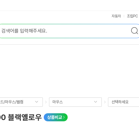
자동차
조립PC
드/마우스/웹캠
마우스
선택하세요
00 블랙옐로우
상품비교