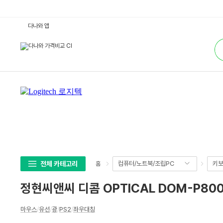
정
다나와 앱
현
씨
통
앤
합
씨
검
디
색
콤
O
P
T
I
C
A
L
D
O
M
-
P
8
0
전체 카테고리
컴퓨터/노트북/조립PC
키보
홈
0
0
블
정현씨앤씨 디콤 OPTICAL DOM-P80
랙
옐
로
상
우
마우스
/
유선
/
광
/
PS2
/
좌우대칭
세
:
다
스