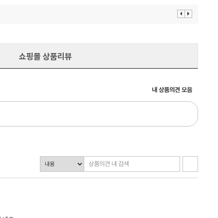
이
다
전
음
보
보
기
기
쇼핑몰 상품리뷰
내 상품의견 모음