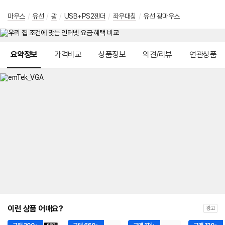
마우스
/
유선
/
광
/
USB+PS2젠더
/
좌우대칭
/
유선 광마우스
메뉴 네비게이션
요약정보
가격비교
상품정보
의견/리뷰
연관상품
이런 상품 어때요?
광고