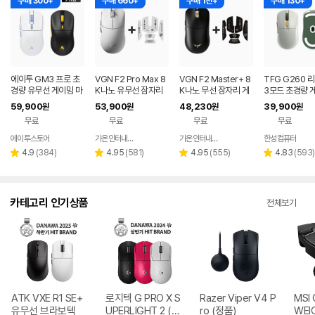
구매 300+
구매 660+
구매 1천+
구매 130+
에이투 GM3 프로 초
VGN F2 Pro Max 8
VGN F2 Master+ 8
TFG G260 
경량 유무선 게이밍 마
K나노 유무선 잠자리
K나노 무선 잠자리 게
3모드 초경량 
우스 트리플모드 고감
게이밍 마우스 화이트
이밍 마우스+그립테이
마우스 레블
59,900
53,900
48,230
39,900
원
원
원
원
도 USB 컴퓨터 PC 노
프 블랙
무료
무료
무료
무료
트북 GM3PRO
에이투스토어
가온인터내셔날
가온인터내셔날
한성컴퓨터
네이버
네이버
페이
페이
리
리
리
리
4.9
(
384
)
4.95
(
581
)
4.95
(
555
)
4.83
(
593
)
별
별
별
별
뷰
뷰
뷰
뷰
점
점
점
점
수
수
수
수
카테고리 인기상품
전체보기
ATK VXE R1 SE+
로지텍 G PRO X S
Razer Viper V4 P
MSI 
유무선 브라보텍
UPERLIGHT 2 (정
ro (정품)
WEI