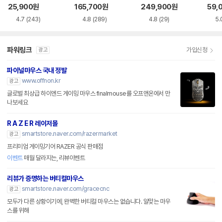
품)
SS
25,900
원
165,700
원
249,900
원
59,
4.7
(243)
4.8
(289)
4.8
(29)
5.
파워링크
가입신청
광고
파이널마우스 국내 정발
www.offnon.kr
광고
글로벌 최상급 하이엔드 게이밍 마우스 finalmouse를 오프앤온에서 만
나보세요
R A Z E R 레이저몰
smartstore.naver.com/razermarket
광고
프리미엄 게이밍기어 RAZER 공식 판매점
이벤트
매월 달라지는, 리뷰이벤트
리뷰가 증명하는 버티컬마우스
smartstore.naver.com/gracecnc
광고
모두가 다른 상황이기에, 완벽한 버티컬 마우스는 없습니다. 알맞는 마우
스를 위해