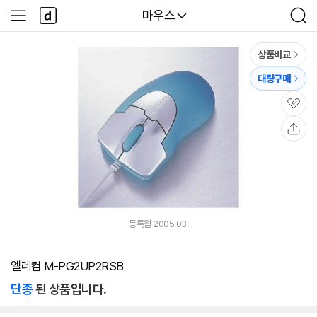
본문 바로가기
다
다나와
마우스
사
검
나
이
색
와
드
메
메
상품비교
인
뉴
대량구매
관
심
공
유
등록월 2005.03.
엘레컴 M-PG2UP2RSB
단종
된 상품입니다.