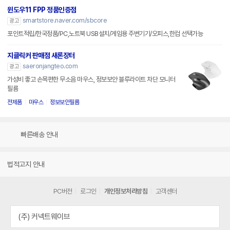
윈도우11 FPP 정품인증점
smartstore.naver.com/sbcore
광고
포인트적립/한국정품/PC,노트북 USB설치/게임용 주변기기/오피스,한컴 선택가능
지클릭커 판매점 새론장터
saeronjangteo.com
광고
가성비 좋고 손목편한 무소음 마우스, 정보보안 블루라이트 차단 모니터
필름
전제품
마우스
정보보안필름
빠른배송 안내
법적고지 안내
PC버전
로그인
개인정보처리방침
고객센터
(주) 커넥트웨이브