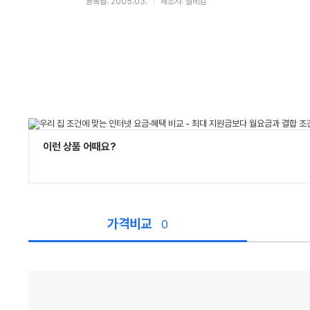
등록월: 2005.03.
제조사: 엘레컴
이런 상품 어때요?
가격비교
0
가
격
비
교