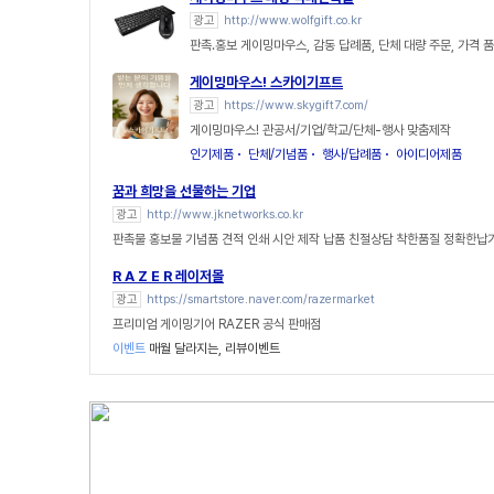
광고
http://www.wolfgift.co.kr
판촉.홍보 게이밍마우스, 감동 답례품, 단체 대량 주문, 가격 
게이밍마우스! 스카이기프트
광고
https://www.skygift7.com/
게이밍마우스! 관공서/기업/학교/단체-행사 맞춤제작
인기제품
단체/기념품
행사/답례품
아이디어제품
꿈과 희망을 선물하는 기업
광고
http://www.jknetworks.co.kr
판촉물 홍보물 기념품 견적 인쇄 시안 제작 납품 친절상담 착한품질 정확한납
R A Z E R 레이저몰
광고
https://smartstore.naver.com/razermarket
프리미엄 게이밍기어 RAZER 공식 판매점
이벤트
매월 달라지는, 리뷰이벤트