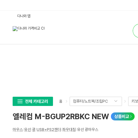
엘
다나와 앱
레
컴
통
M
합
-
검
B
색
G
U
P
2
R
B
K
C
N
E
W
:
다
나
와
전체 카테고리
컴퓨터/노트북/조립PC
키보
홈
가
격
비
엘레컴 M-BGUP2RBKC NEW
상품비교
교
상
마우스
/
유선
/
광
/
USB+PS2젠더
/
좌우대칭
/
유선 광마우스
세
스