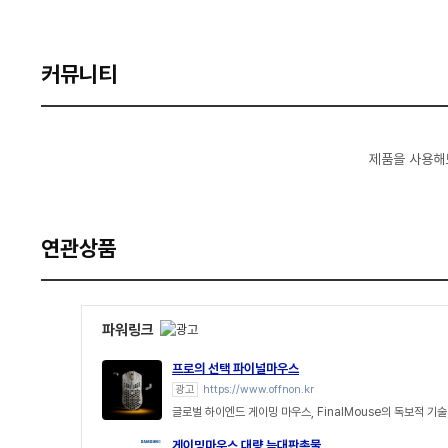
커뮤니티
제품을 사용해
연관상품
파워링크
프로의 선택 파이널마우스
광고
https://www.offnon.kr
글로벌 하이엔드 게이밍 마우스, FinalMouse의 독보적 
게이밍마우스 대량 늑대판촉물