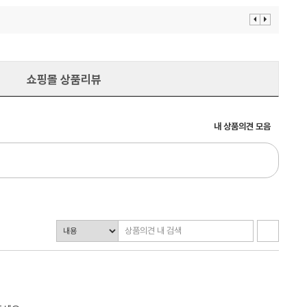
이
다
전
음
보
보
기
기
쇼핑몰 상품리뷰
내 상품의견 모음