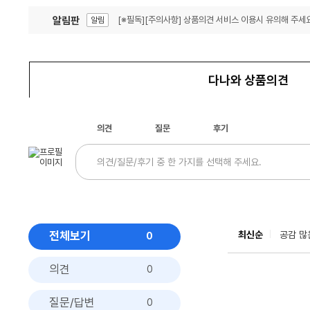
알림판
[※필독][주의사항] 상품의견 서비스 이용시 유의해 주세요
알림
잦은 오류, PC속도 잡자! PC안정화 위해 이건 꼭!
알림
다나와 상품의견
의견
질문
후기
전체보기
최신순
공감 많
0
의견
0
질문/답변
0