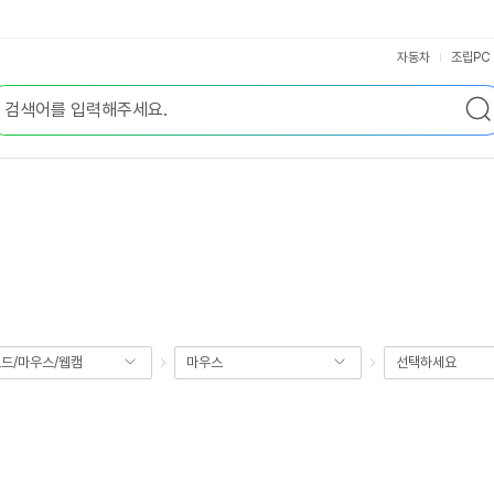
자동차
조립PC
드/마우스/웹캠
마우스
선택하세요