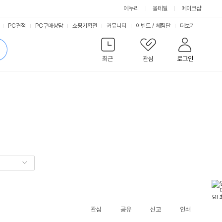
에누리
몰테일
메이크샵
서
PC견적
PC구매상담
쇼핑기획전
커뮤니티
이벤트
/
체험단
더보기
비
검
색
최근
관심
로그인
스
관심
공유
신고
인쇄