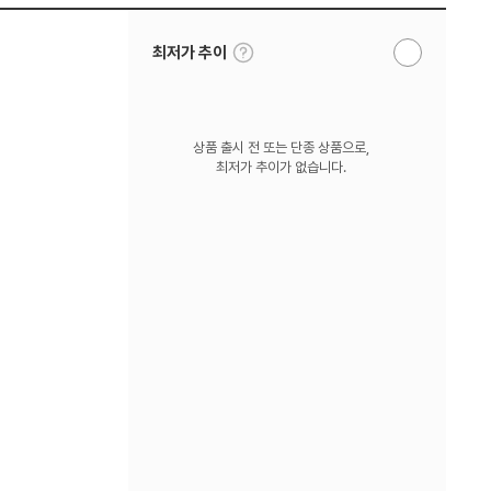
툴
최저가 추이
알
팁
림
보
받
기
기
상품 출시 전 또는 단종 상품으로,
최저가 추이가 없습니다.