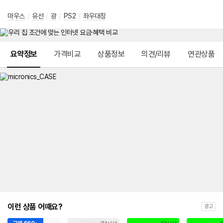
마우스
/
유선
/
광
/
PS2
/
좌우대칭
메뉴 네비게이션
요약정보
가격비교
상품정보
의견/리뷰
연관상품
이런 상품 어때요?
광고