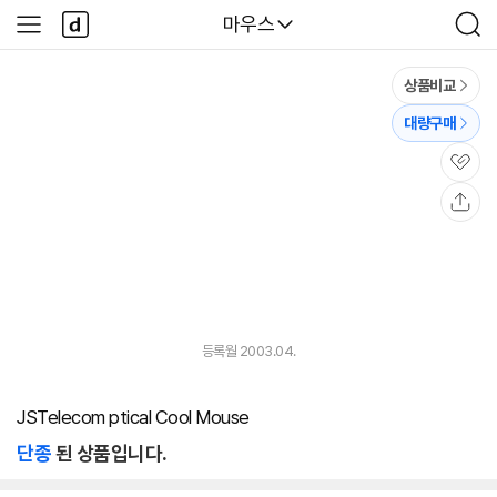
본문 바로가기
다
다나와
마우스
사
검
나
이
색
와
드
메
메
상품비교
인
뉴
대량구매
관
심
공
유
등록월 2003.04.
JSTelecom ptical Cool Mouse
단종
된 상품입니다.