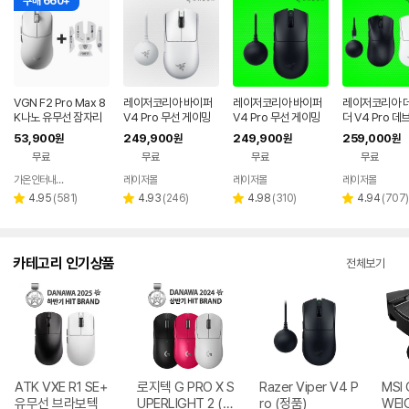
구매 660+
VGN F2 Pro Max 8
레이저코리아 바이퍼
레이저코리아 바이퍼
레이저코리아 
K나노 유무선 잠자리
V4 Pro 무선 게이밍
V4 Pro 무선 게이밍
더 V4 Pro 데
게이밍 마우스 화이트
마우스 바브사 8K 동
마우스 바브사 8K 동
선 게이밍 마우스
53,900
249,900
249,900
259,000
원
원
원
원
글 화이트
글 블랙
동글 블랙
무료
무료
무료
무료
가온인터내셔날
레이저몰
레이저몰
레이저몰
네이버
페이
리
리
리
리
4.95
(
581
)
4.93
(
246
)
4.98
(
310
)
4.94
(
707
)
별
별
별
별
뷰
뷰
뷰
뷰
점
점
점
점
수
수
수
수
카테고리 인기상품
전체보기
ATK VXE R1 SE+
로지텍 G PRO X S
Razer Viper V4 P
MSI 
유무선 브라보텍
UPERLIGHT 2 (정
ro (정품)
WEI