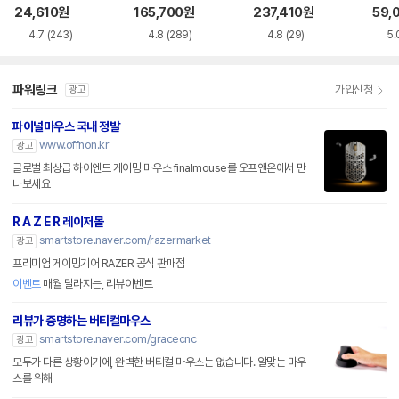
품)
SS
24,610
원
165,700
원
237,410
원
59,
4.7
(243)
4.8
(289)
4.8
(29)
5.
파워링크
가입신청
광고
파이널마우스 국내 정발
www.offnon.kr
광고
글로벌 최상급 하이엔드 게이밍 마우스 finalmouse를 오프앤온에서 만
나보세요
R A Z E R 레이저몰
smartstore.naver.com/razermarket
광고
프리미엄 게이밍기어 RAZER 공식 판매점
이벤트
매월 달라지는, 리뷰이벤트
리뷰가 증명하는 버티컬마우스
smartstore.naver.com/gracecnc
광고
모두가 다른 상황이기에, 완벽한 버티컬 마우스는 없습니다. 알맞는 마우
스를 위해