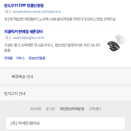
윈도우11 FPP 정품인증점
smartstore.naver.com/sbcore
광고
포인트적립/한국정품/PC,노트북 USB설치/게임용 주변기기/오피스,한컴 선택가능
지클릭커 판매점 새론장터
saeronjangteo.com
광고
가성비 좋고 손목편한 무소음 마우스, 정보보안 블루라이트 차단 모니터
필름
전제품
마우스
정보보안필름
빠른배송 안내
법적고지 안내
PC버전
로그인
개인정보처리방침
고객센터
(주) 커넥트웨이브