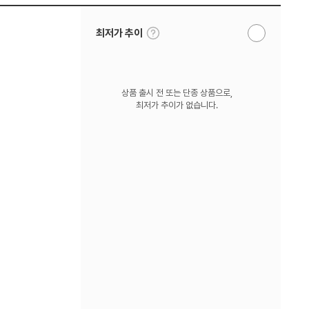
툴
최저가 추이
알
팁
림
보
받
기
기
상품 출시 전 또는 단종 상품으로,
최저가 추이가 없습니다.