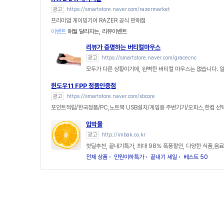
광고
https://smartstore.naver.com/razermarket
프리미엄 게이밍기어 RAZER 공식 판매점
이벤트
매월 달라지는, 리뷰이벤트
리뷰가 증명하는 버티컬마우스
광고
https://smartstore.naver.com/gracecnc
모두가 다른 상황이기에, 완벽한 버티컬 마우스는 없습니다. 
윈도우11 FPP 정품인증점
광고
https://smartstore.naver.com/sbcore
포인트적립/한국정품/PC,노트북 USB설치/게임용 주변기기/오피스,한컴 선
임박몰
광고
http://imbak.co.kr
핫딜추천, 끝내기특가, 최대 98% 폭풍할인, 다양한 식품,음료
전체 상품
만원이하특가
끝내기 세일
베스트 50