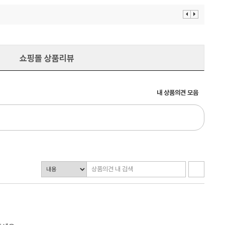
이
다
전
음
보
보
기
기
쇼핑몰 상품리뷰
내 상품의견 모음