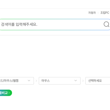
자동차
조립PC
드/마우스/웹캠
마우스
선택하세요
품비교