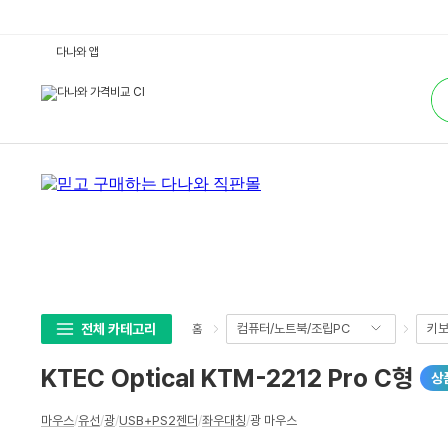
K
다나와 앱
T
E
통
C
합
O
검
p
색
t
i
c
a
l
K
T
M
-
2
2
1
2
P
r
전체 카테고리
컴퓨터/노트북/조립PC
키보
홈
o
C
형
KTEC Optical KTM-2212 Pro C형
상
:
다
나
상
와
마우스
/
유선
/
광
/
USB+PS2젠더
/
좌우대칭
/
광 마우스
세
가
격
스