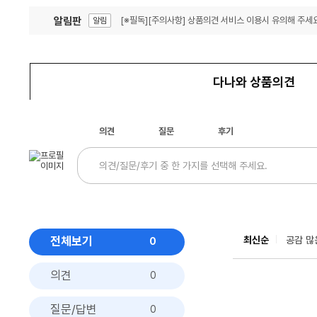
알림판
[※필독][주의사항] 상품의견 서비스 이용시 유의해 주세요
알림
잦은 오류, PC속도 잡자! PC안정화 위해 이건 꼭!
알림
다나와 상품의견
의견
질문
후기
전체보기
최신순
공감 많
0
의견
0
질문/답변
0