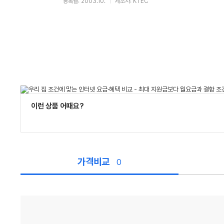
등록월: 2003.10.
제조사: KTEC
이런 상품 어때요?
가격비교
0
가
격
비
교