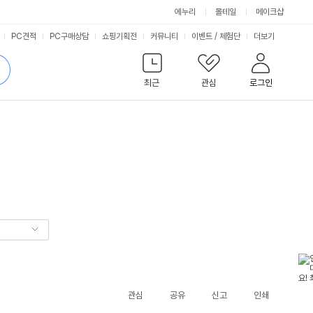
에누리
몰테일
메이크샵
서
PC견적
PC구매상담
쇼핑기획전
커뮤니티
이벤트
/
체험단
더보기
비
검
색
최근
관심
로그인
스
관심
공유
신고
인쇄