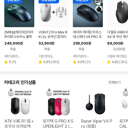
구매 30+
구매 660+
구매 20+
[N배송]레이저코리아
VGN F2 Pro Max 8
레이저 게이밍 마우스
다얼유 A980 
바이퍼 V4 Pro 블랙
K나노 유무선 잠자리
데스에더 V4 PRO 초
AX 유 무선 게
바브사 무선 게이밍 마
게이밍 마우스 화이트
경량 FPS 프로 무선 마
우스 4K 8K
249,900
53,900
259,000
89,000
원
원
원
원
우스 2세대 동글+그립
우스
무료
무료
무료
3,000원
[오늘주문 내일도착]
레이저온라인스토어
가온인터내셔날
레이저온라인스토어
다얼유 게이밍샵
네이버
네이버
네이버
페이
페이
페이
리
리
리
리
5
(
11
)
4.95
(
580
)
4.95
(
21
)
4.82
(
382
)
별
별
별
별
뷰
뷰
뷰
뷰
점
점
점
점
수
수
수
수
카테고리 인기상품
전체보기
ATK VXE R1 SE+
로지텍 G PRO X S
Razer Viper V4 P
로지텍
유무선 브라보텍
UPERLIGHT 2 (정
ro (정품)
CAL