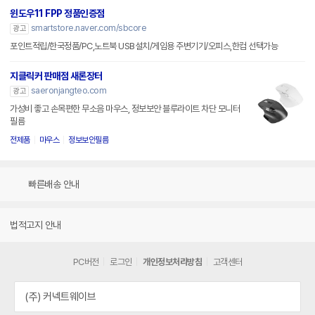
윈도우11 FPP 정품인증점
smartstore.naver.com/sbcore
광고
포인트적립/한국정품/PC,노트북 USB설치/게임용 주변기기/오피스,한컴 선택가능
지클릭커 판매점 새론장터
saeronjangteo.com
광고
가성비 좋고 손목편한 무소음 마우스, 정보보안 블루라이트 차단 모니터
필름
전제품
마우스
정보보안필름
빠른배송 안내
법적고지 안내
PC버전
로그인
개인정보처리방침
고객센터
(주) 커넥트웨이브