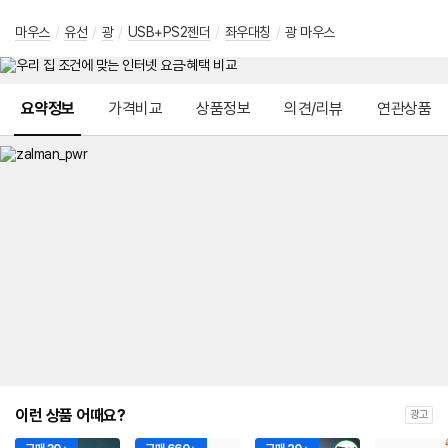
마우스
/
유선
/
광
/
USB+PS2젠더
/
좌우대칭
/
광 마우스
메뉴 네비게이션
요약정보
가격비교
상품정보
의견/리뷰
연관상품
이런 상품 어때요?
광고