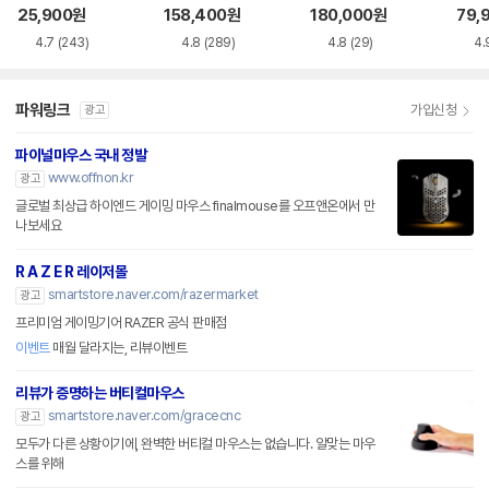
품)
25,900
원
158,400
원
180,000
원
79,
4.7
(243)
4.8
(289)
4.8
(29)
4.
파워링크
가입신청
광고
파이널마우스 국내 정발
www.offnon.kr
광고
글로벌 최상급 하이엔드 게이밍 마우스 finalmouse를 오프앤온에서 만
나보세요
R A Z E R 레이저몰
smartstore.naver.com/razermarket
광고
프리미엄 게이밍기어 RAZER 공식 판매점
이벤트
매월 달라지는, 리뷰이벤트
리뷰가 증명하는 버티컬마우스
smartstore.naver.com/gracecnc
광고
모두가 다른 상황이기에, 완벽한 버티컬 마우스는 없습니다. 알맞는 마우
스를 위해