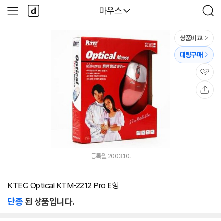
본문 바로가기
다
다나와
마우스
사
검
나
이
색
와
드
메
메
상품비교
인
뉴
대량구매
관
심
공
유
등록월 2003.10.
KTEC Optical KTM-2212 Pro E형
단종
된 상품입니다.