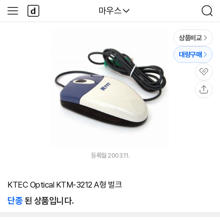
본문 바로가기
다
다나와
마우스
사
검
나
이
색
와
드
메
메
상품비교
인
뉴
대량구매
관
심
공
유
등록월 2003.11.
KTEC Optical KTM-3212 A형 벌크
단종
된 상품입니다.