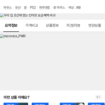
마우스
/
유선
/
광
/
PS2
/
좌우대칭
/
광 마우스
/
색상 : A형
메뉴 네비게이션
요약정보
가격비교
상품정보
의견/리뷰
연관상품
이런 상품 어때요?
광고