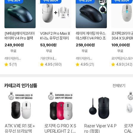
구매 30+
구매 660+
구매 20+
구매 930+
[N배송]레이저코리아
VGN F2 Pro Max 8
레이저 게이밍 마우스
로지텍코리아 공
바이퍼 V4 Pro 블랙
K나노 유무선 잠자리
데스에더 V4 PRO 초
304 X SUPE
바브사 무선 게이밍 마
게이밍 마우스 화이트
경량 FPS 프로 무선 마
T 게이밍 마우
249,900
53,900
259,000
109,000
원
원
원
원
우스 2세대 동글+그립
우스
트
무료
무료
무료
무료
[오늘주문 내일도착]
레이저온라인스토어
가온인터내셔날
레이저온라인스토어
로지텍공식스토
네이버
네이버
네이버
페이
페이
페이
리
리
리
리
5
(
11
)
4.95
(
580
)
4.95
(
21
)
4.93
(
242
)
별
별
별
별
뷰
뷰
뷰
뷰
점
점
점
점
수
수
수
수
카테고리 인기상품
전체보기
ATK VXE R1 SE+
로지텍 G PRO X S
Razer Viper V4 P
로지텍
유무선 브라보텍
UPERLIGHT 2 (정
ro (정품)
CAL