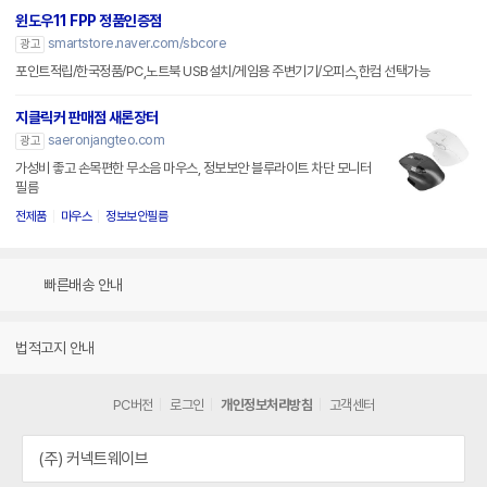
윈도우11 FPP 정품인증점
smartstore.naver.com/sbcore
광고
포인트적립/한국정품/PC,노트북 USB설치/게임용 주변기기/오피스,한컴 선택가능
지클릭커 판매점 새론장터
saeronjangteo.com
광고
가성비 좋고 손목편한 무소음 마우스, 정보보안 블루라이트 차단 모니터
필름
전제품
마우스
정보보안필름
빠른배송 안내
법적고지 안내
PC버전
로그인
개인정보처리방침
고객센터
(주) 커넥트웨이브