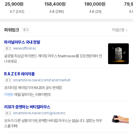
품)
25,900
원
158,400
원
180,000
원
79,
4.7
(243)
4.8
(289)
4.8
(29)
4.
파워링크
가입신청
광고
파이널마우스 국내 정발
www.offnon.kr
광고
글로벌 최상급 하이엔드 게이밍 마우스 finalmouse를 오프앤온에서 만
나보세요
R A Z E R 레이저몰
smartstore.naver.com/razermarket
광고
프리미엄 게이밍기어 RAZER 공식 판매점
이벤트
매월 달라지는, 리뷰이벤트
리뷰가 증명하는 버티컬마우스
smartstore.naver.com/gracecnc
광고
모두가 다른 상황이기에, 완벽한 버티컬 마우스는 없습니다. 알맞는 마우
스를 위해