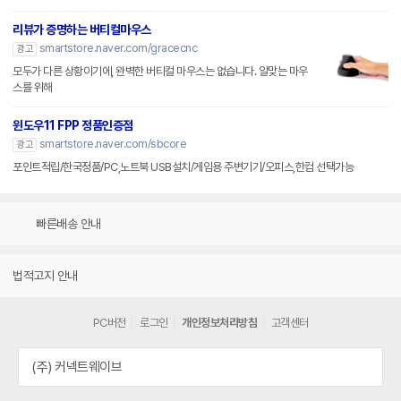
리뷰가 증명하는 버티컬마우스
smartstore.naver.com/gracecnc
광고
모두가 다른 상황이기에, 완벽한 버티컬 마우스는 없습니다. 알맞는 마우
스를 위해
윈도우11 FPP 정품인증점
smartstore.naver.com/sbcore
광고
포인트적립/한국정품/PC,노트북 USB설치/게임용 주변기기/오피스,한컴 선택가능
빠른배송 안내
법적고지 안내
PC버전
로그인
개인정보처리방침
고객센터
(주) 커넥트웨이브