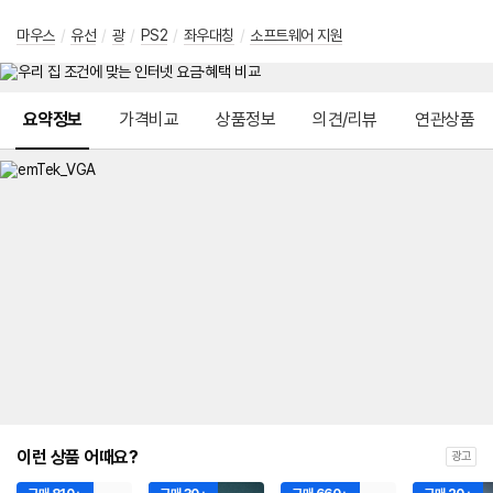
마우스
/
유선
/
광
/
PS2
/
좌우대칭
/
소프트웨어 지원
메뉴 네비게이션
요약정보
가격비교
상품정보
의견/리뷰
연관상품
이런 상품 어때요?
광고