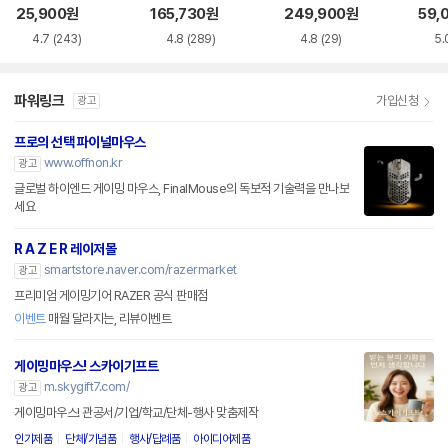
품)
SS
25,900
원
165,730
원
249,900
원
59,
4.7
(243)
4.8
(289)
4.8
(29)
5.
파워링크
가입신청
광고
프로의 선택 파이널마우스
www.offnon.kr
광고
글로벌 하이엔드 게이밍 마우스, FinalMouse의 독보적 기술력을 만나보
세요
R A Z E R 레이저몰
smartstore.naver.com/razermarket
광고
프리미엄 게이밍기어 RAZER 공식 판매점
이벤트
매월 달라지는, 리뷰이벤트
게이밍마우스! 스카이기프트
m.skygift7.com/
광고
게이밍마우스! 관공서/기업/학교/단체-행사 맞춤제작
인기제품
단체/기념품
행사/답례품
아이디어제품