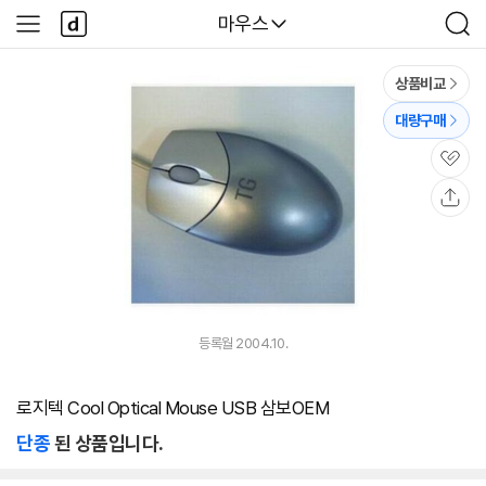
본문 바로가기
다
다나와
마우스
사
검
나
이
색
와
드
메
메
상품비교
인
뉴
대량구매
관
심
공
유
등록월 2004.10.
로지텍 Cool Optical Mouse USB 삼보OEM
단종
된 상품입니다.