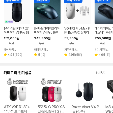
구매 810+
구매 30+
구매 660+
구매 20+
[슈퍼적립] 레이저코리
[N배송]레이저코리아
VGN F2 Pro Max 8
레이저 게이밍 
아 바이퍼 V3 Pro SE
바이퍼 V4 Pro 블랙
K나노 유무선 잠자리
데스에더 V4 P
바브삼 e스포츠 무선
바브사 무선 게이밍 마
게이밍 마우스 화이트
경량 FPS 프로
159,000
249,900
53,900
259,000
원
원
원
원
게이밍 마우스
우스 2세대 동글+그립
우스
무료
무료
무료
무료
[오늘주문 내일도착]
레이저 공식스토어
레이저온라인스토어
가온인터내셔날
레이저온라인스토어
네이버
네이버
네이버
페이
페이
페이
리
리
리
리
4.93
(
590
)
5
(
12
)
4.95
(
581
)
4.95
(
21
)
별
별
별
별
뷰
뷰
뷰
뷰
점
점
점
점
수
수
수
수
카테고리 인기상품
전체보기
ATK VXE R1 SE+
로지텍 G PRO X S
Razer Viper V4 P
MSI 
유무선 브라보텍
UPERLIGHT 2 (정
ro (정품)
WEI