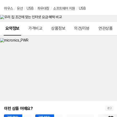
마우스
/
유선
/
USB
/
좌우대칭
/
소프트웨어 지원
/
USB
메뉴 네비게이션
요약정보
가격비교
상품정보
의견/리뷰
연관상품
이런 상품 어때요?
광고