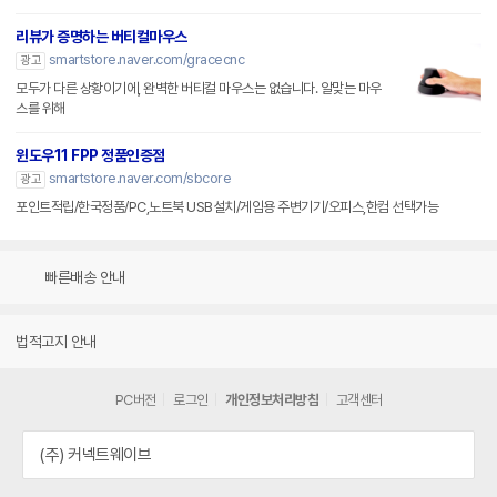
리뷰가 증명하는 버티컬마우스
smartstore.naver.com/gracecnc
광고
모두가 다른 상황이기에, 완벽한 버티컬 마우스는 없습니다. 알맞는 마우
스를 위해
윈도우11 FPP 정품인증점
smartstore.naver.com/sbcore
광고
포인트적립/한국정품/PC,노트북 USB설치/게임용 주변기기/오피스,한컴 선택가능
빠른배송 안내
법적고지 안내
PC버전
로그인
개인정보처리방침
고객센터
(주) 커넥트웨이브