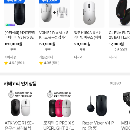
구매 810+
구매 660+
[슈퍼적립] 레이저코리
VGN F2 Pro Max 8
앱코 H150A 유무선
CJ ENM ENT
아 바이퍼 V3 Pro SE
K나노 유무선 잠자리
게이밍 마우스 (화이
25 BATTLE 
바브삼 e스포츠 무선
게이밍 마우스 화이트
트)
이밍 마우스
159,000
53,900
29,900
17,900
원
원
원
원
게이밍 마우스
무료
무료
무료
2,500원
레이저 공식스토어
가온인터내셔날
다나와
다나와
네이버
네이버
네이버
네이버
페이
페이
페이
페이
리
리
4.93
(
591
)
4.95
(
581
)
별
별
뷰
뷰
점
점
수
수
카테고리 인기상품
전체보기
ATK VXE R1 SE+
로지텍 G PRO X S
Razer Viper V4 P
MSI 
유무선 브라보텍
UPERLIGHT 2 (정
ro (정품)
WEI