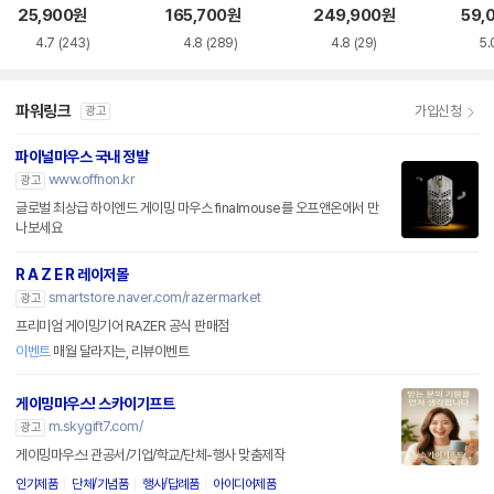
품)
SS
25,900
원
165,700
원
249,900
원
59,
4.7
(243)
4.8
(289)
4.8
(29)
5.
파워링크
가입신청
광고
파이널마우스 국내 정발
www.offnon.kr
광고
글로벌 최상급 하이엔드 게이밍 마우스 finalmouse를 오프앤온에서 만
나보세요
R A Z E R 레이저몰
smartstore.naver.com/razermarket
광고
프리미엄 게이밍기어 RAZER 공식 판매점
이벤트
매월 달라지는, 리뷰이벤트
게이밍마우스! 스카이기프트
m.skygift7.com/
광고
게이밍마우스! 관공서/기업/학교/단체-행사 맞춤제작
인기제품
단체/기념품
행사/답례품
아이디어제품