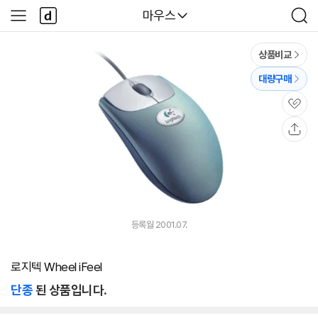
본문 바로가기
다
다나와
마우스
사
검
나
이
색
와
드
메
메
상품비교
인
뉴
대량구매
관
심
공
유
등록월 2001.07.
로지텍 Wheel iFeel
단종
된 상품입니다.