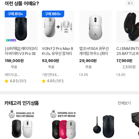
이런 상품 어때요?
광고
구매 810+
구매 660+
[슈퍼적립] 레이저코리
VGN F2 Pro Max 8
앱코 H150A 유무선
CJ ENM ENT
아 바이퍼 V3 Pro SE
K나노 유무선 잠자리
게이밍 마우스 (화이
25 BATTLE 
바브삼 e스포츠 무선
게이밍 마우스 화이트
트)
이밍 마우스
159,000
53,900
29,900
17,900
원
원
원
원
게이밍 마우스
무료
무료
무료
2,500원
레이저 공식스토어
가온인터내셔날
다나와
다나와
네이버
네이버
네이버
네이버
페이
페이
페이
페이
리
리
4.93
(
591
)
4.95
(
581
)
별
별
뷰
뷰
점
점
수
수
카테고리 인기상품
전체보기