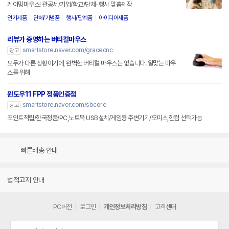
게이밍마우스! 관공서/기업/학교/단체-행사 맞춤제작
인기제품
단체/기념품
행사/답례품
아이디어제품
리뷰가 증명하는 버티컬마우스
smartstore.naver.com/gracecnc
광고
모두가 다른 상황이기에, 완벽한 버티컬 마우스는 없습니다. 알맞는 마우
스를 위해
윈도우11 FPP 정품인증점
smartstore.naver.com/sbcore
광고
포인트적립/한국정품/PC,노트북 USB설치/게임용 주변기기/오피스,한컴 선택가능
빠른배송 안내
법적고지 안내
PC버전
로그인
개인정보처리방침
고객센터