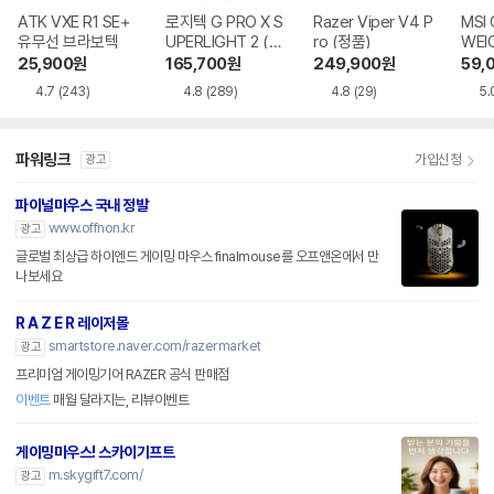
ATK VXE R1 SE+
로지텍 G PRO X S
Razer Viper V4 P
MSI 
유무선 브라보텍
UPERLIGHT 2 (정
ro (정품)
WEI
품)
SS
25,900
원
165,700
원
249,900
원
59,
4.7
(243)
4.8
(289)
4.8
(29)
5.
파워링크
가입신청
광고
파이널마우스 국내 정발
www.offnon.kr
광고
글로벌 최상급 하이엔드 게이밍 마우스 finalmouse를 오프앤온에서 만
나보세요
R A Z E R 레이저몰
smartstore.naver.com/razermarket
광고
프리미엄 게이밍기어 RAZER 공식 판매점
이벤트
매월 달라지는, 리뷰이벤트
게이밍마우스! 스카이기프트
m.skygift7.com/
광고