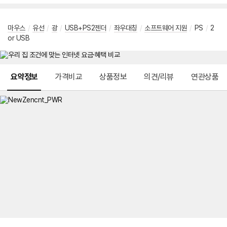
마우스
/
유선
/
광
/
USB+PS2젠더
/
좌우대칭
/
소프트웨어 지원
/
PS
/
2
or USB
메뉴 네비게이션
요약정보
가격비교
상품정보
의견/리뷰
연관상품