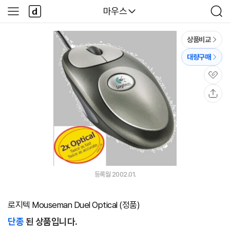
본문 바로가기
다
다나와
마우스
사
검
나
이
색
와
드
메
메
상품비교
인
뉴
대량구매
관
심
공
유
등록월 2002.01.
로지텍 Mouseman Duel Optical (정품)
단종
된 상품입니다.