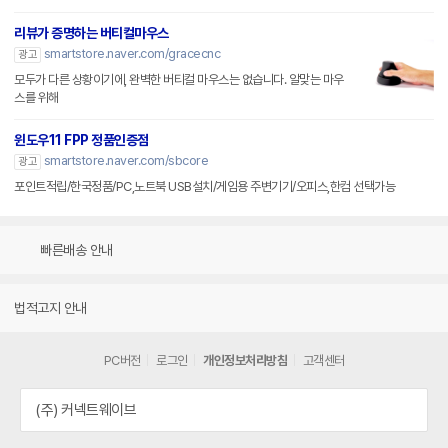
리뷰가 증명하는 버티컬마우스
smartstore.naver.com/gracecnc
광고
모두가 다른 상황이기에, 완벽한 버티컬 마우스는 없습니다. 알맞는 마우
스를 위해
윈도우11 FPP 정품인증점
smartstore.naver.com/sbcore
광고
포인트적립/한국정품/PC,노트북 USB설치/게임용 주변기기/오피스,한컴 선택가능
빠른배송 안내
법적고지 안내
PC버전
로그인
개인정보처리방침
고객센터
(주) 커넥트웨이브