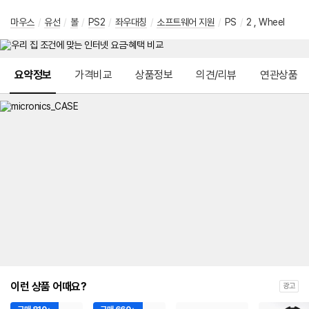
마우스
/
유선
/
볼
/
PS2
/
좌우대칭
/
소프트웨어 지원
/
PS
/
2 , Wheel
메뉴 네비게이션
요약정보
가격비교
상품정보
의견/리뷰
연관상품
이런 상품 어때요?
광고