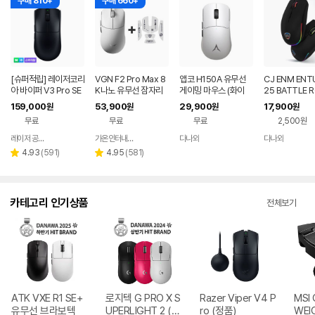
구매 810+
구매 660+
[슈퍼적립] 레이저코리
VGN F2 Pro Max 8
앱코 H150A 유무선
CJ ENM ENT
아 바이퍼 V3 Pro SE
K나노 유무선 잠자리
게이밍 마우스 (화이
25 BATTLE 
바브삼 e스포츠 무선
게이밍 마우스 화이트
트)
이밍 마우스
159,000
53,900
29,900
17,900
원
원
원
원
게이밍 마우스
무료
무료
무료
2,500원
레이저 공식스토어
가온인터내셔날
다나와
다나와
네이버
네이버
네이버
네이버
페이
페이
페이
페이
리
리
4.93
(
591
)
4.95
(
581
)
별
별
뷰
뷰
점
점
수
수
카테고리 인기상품
전체보기
ATK VXE R1 SE+
로지텍 G PRO X S
Razer Viper V4 P
MSI 
유무선 브라보텍
UPERLIGHT 2 (정
ro (정품)
WEI