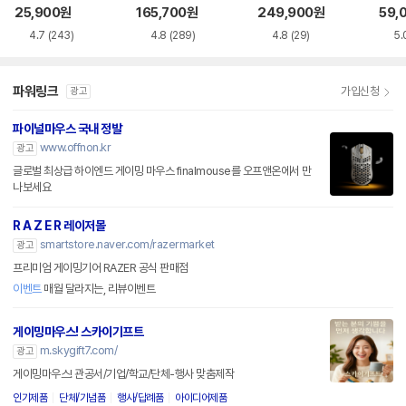
품)
SS
25,900
원
165,700
원
249,900
원
59,
4.7
(243)
4.8
(289)
4.8
(29)
5.
파워링크
가입신청
광고
파이널마우스 국내 정발
www.offnon.kr
광고
글로벌 최상급 하이엔드 게이밍 마우스 finalmouse를 오프앤온에서 만
나보세요
R A Z E R 레이저몰
smartstore.naver.com/razermarket
광고
프리미엄 게이밍기어 RAZER 공식 판매점
이벤트
매월 달라지는, 리뷰이벤트
게이밍마우스! 스카이기프트
m.skygift7.com/
광고
게이밍마우스! 관공서/기업/학교/단체-행사 맞춤제작
인기제품
단체/기념품
행사/답례품
아이디어제품