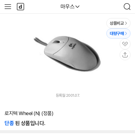
본문 바로가기
다
다나와
마우스
사
검
나
이
색
와
드
메
메
상품비교
인
뉴
대량구매
관
심
공
유
등록월 2001.07.
로지텍 Wheel (N) (정품)
단종
된 상품입니다.