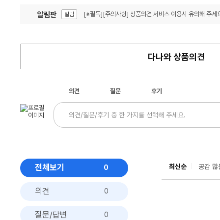
알림판
[※필독][주의사항] 상품의견 서비스 이용시 유의해 주세요
알림
잦은 오류, PC속도 잡자! PC안정화 위해 이건 꼭!
알림
다나와 상품의견
의견
질문
후기
전체보기
최신순
공감 많
0
의견
0
질문/답변
0