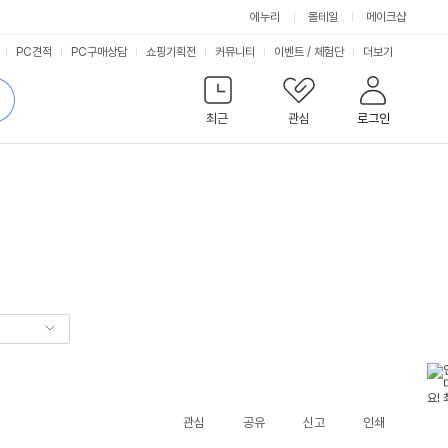
에누리
몰테일
메이크샵
서
PC견적
PC구매상담
쇼핑기획전
커뮤니티
이벤트
/
체험단
더보기
비
검
색
최근
관심
로그인
스
관심
공유
신고
인쇄