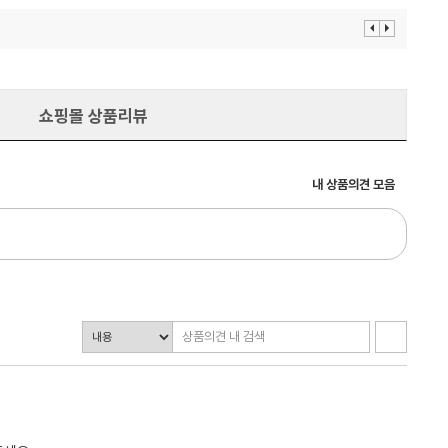
이
다
전
음
보
보
기
기
쇼핑몰 상품리뷰
내 상품의견 모음