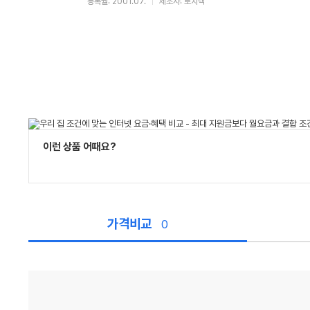
등록월: 2001.07.
제조사: 로지텍
이런 상품 어때요?
가격비교
0
가
격
비
교