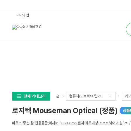
로
다나와 앱
지
텍
통
M
합
o
검
u
색
s
e
m
a
n
O
p
t
i
c
a
l
(정
품)
:
전체 카테고리
컴퓨터/노트북/조립PC
키보
홈
다
나
와
로지텍 Mouseman Optical (정품)
상품
가
격
비
상
교
마우스
/
무선
/
광
/
전용동글(리시버)
/
USB+PS2젠더
/
좌우대칭
/
소프트웨어 지원
/
PS /
세
스