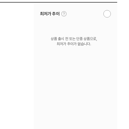
툴
최저가 추이
알
팁
림
보
받
기
기
상품 출시 전 또는 단종 상품으로,
최저가 추이가 없습니다.