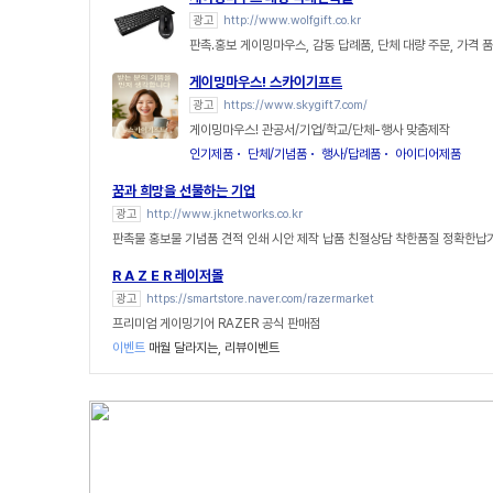
광고
http://www.wolfgift.co.kr
판촉.홍보 게이밍마우스, 감동 답례품, 단체 대량 주문, 가격 
게이밍마우스! 스카이기프트
광고
https://www.skygift7.com/
게이밍마우스! 관공서/기업/학교/단체-행사 맞춤제작
인기제품
단체/기념품
행사/답례품
아이디어제품
꿈과 희망을 선물하는 기업
광고
http://www.jknetworks.co.kr
판촉물 홍보물 기념품 견적 인쇄 시안 제작 납품 친절상담 착한품질 정확한납
R A Z E R 레이저몰
광고
https://smartstore.naver.com/razermarket
프리미엄 게이밍기어 RAZER 공식 판매점
이벤트
매월 달라지는, 리뷰이벤트