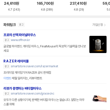
품)
SS
24,610
원
165,700
원
237,410
원
59,
4.7
(243)
4.8
(289)
4.8
(29)
5.
파워링크
가입신청
광고
프로의 선택 파이널마우스
www.offnon.kr
광고
글로벌 하이엔드 게이밍 마우스, FinalMouse의 독보적 기술력을 만나보
세요
R A Z E R 레이저몰
smartstore.naver.com/razermarket
광고
프리미엄 게이밍기어 RAZER 공식 판매점
이벤트
매월 달라지는, 리뷰이벤트
리뷰가 증명하는 버티컬마우스
smartstore.naver.com/gracecnc
광고
모두가 다른 상황이기에, 완벽한 버티컬 마우스는 없습니다. 알맞는 마우
스를 위해