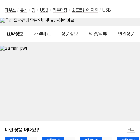
마우스
/
유선
/
광
/
USB
/
좌우대칭
/
소프트웨어 지원
/
USB
메뉴 네비게이션
요약정보
가격비교
상품정보
의견/리뷰
연관상품
이런 상품 어때요?
광고