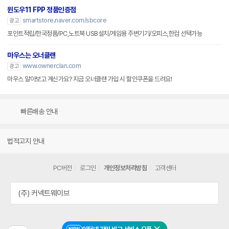
윈도우11 FPP 정품인증점
smartstore.naver.com/sbcore
광고
포인트적립/한국정품/PC,노트북 USB설치/게임용 주변기기/오피스,한컴 선택가능
마우스는 오너클랜
www.ownerclan.com
광고
마우스 알아보고 계신가요? 지금 오너클랜 가입 시 할인쿠폰을 드려요!
빠른배송 안내
법적고지 안내
PC버전
로그인
개인정보처리방침
고객센터
(주) 커넥트웨이브
NEW