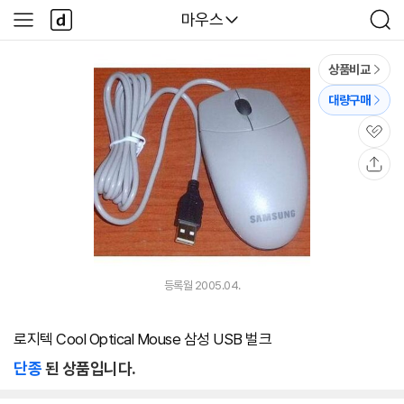
본문 바로가기
다
다나와
마우스
사
검
나
이
색
와
드
메
메
상품비교
인
뉴
대량구매
관
심
공
유
등록월 2005.04.
로지텍 Cool Optical Mouse 삼성 USB 벌크
단종
된 상품입니다.