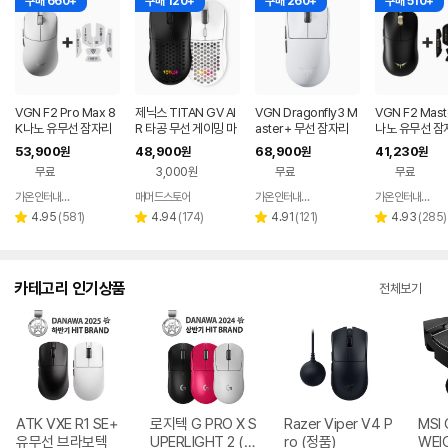
구매 660+
구매 120+
구매 260+
구매 510+
VGN F2 Pro Max 8
제닉스 TITAN GV AI
VGN Dragonfly3 M
VGN F2 Mast
K나노 유무선 잠자리
R 타공 무선 게이밍 마
aster+ 무선 잠자리
나노 유무선 잠
게이밍 마우스 화이트
우스
게이밍 마우스+젠더
이밍 마우스+
53,900
48,900
68,900
41,230
원
원
원
원
화이트
프 블랙
무료
3,000원
무료
무료
가온인터내셔날
매머드스토어
가온인터내셔날
가온인터내셔날
네이버
네이버
페이
페이
리
리
리
리
4.95
(
581
)
4.94
(
174
)
4.91
(
121
)
4.93
(
285
)
별
별
별
별
뷰
뷰
뷰
뷰
점
점
점
점
수
수
수
수
카테고리 인기상품
전체보기
ATK VXE R1 SE+
로지텍 G PRO X S
Razer Viper V4 P
MSI 
유무선 브라보텍
UPERLIGHT 2 (정
ro (정품)
WEI