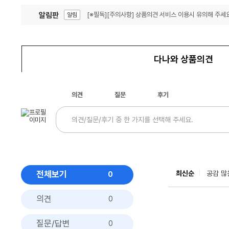
알림판
[※필독][주의사항] 상품의견 서비스 이용시 유의해 주세요
알림
잦은 오류, PC속도 잡자! PC안정화 위해 이건 꼭!
알림
다나와 상품의견
의견
질문
후기
전체보기
최신순
공감 많
0
의견
0
질문/답변
0