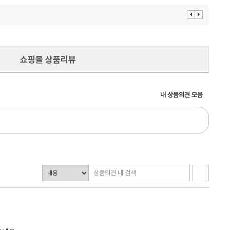
이
다
전
음
보
보
기
기
쇼핑몰 상품리뷰
내 상품의견 모음