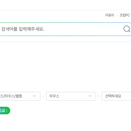
자동차
조립PC
드/마우스/웹캠
마우스
선택하세요
비교