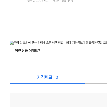
등록월: 2003.02.
제조사: 유엠디지탈
이런 상품 어때요?
가격비교
0
가
격
비
교