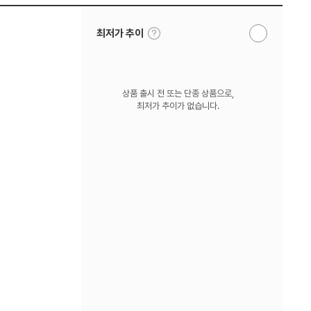
툴
최저가 추이
알
팁
림
보
받
기
기
상품 출시 전 또는 단종 상품으로,
최저가 추이가 없습니다.