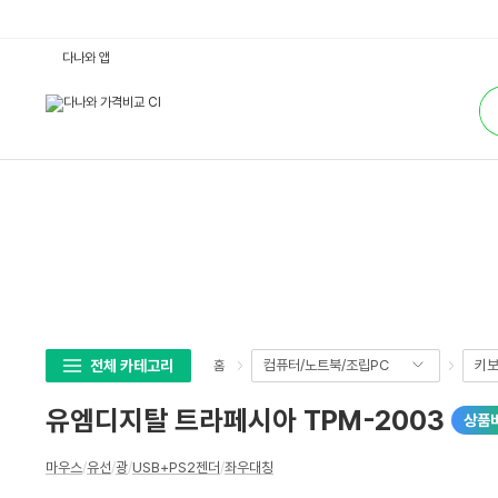
유
다나와 앱
엠
디
통
지
합
탈
검
트
색
라
페
시
아
T
P
M
-
2
0
0
3
:
다
나
전체 카테고리
컴퓨터/노트북/조립PC
키보
홈
와
가
격
유엠디지탈 트라페시아 TPM-2003
상품
비
교
상
마우스
/
유선
/
광
/
USB+PS2젠더
/
좌우대칭
세
스