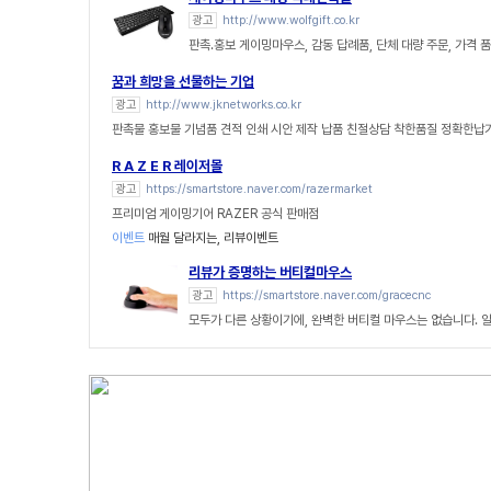
광고
http://www.wolfgift.co.kr
판촉.홍보 게이밍마우스, 감동 답례품, 단체 대량 주문, 가격 
꿈과 희망을 선물하는 기업
광고
http://www.jknetworks.co.kr
판촉물 홍보물 기념품 견적 인쇄 시안 제작 납품 친절상담 착한품질 정확한납
R A Z E R 레이저몰
광고
https://smartstore.naver.com/razermarket
프리미엄 게이밍기어 RAZER 공식 판매점
이벤트
매월 달라지는, 리뷰이벤트
리뷰가 증명하는 버티컬마우스
광고
https://smartstore.naver.com/gracecnc
모두가 다른 상황이기에, 완벽한 버티컬 마우스는 없습니다. 