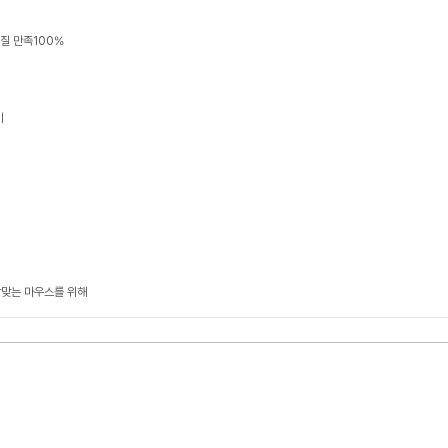
품질 만족100%
기
알맞는 마우스를 위해