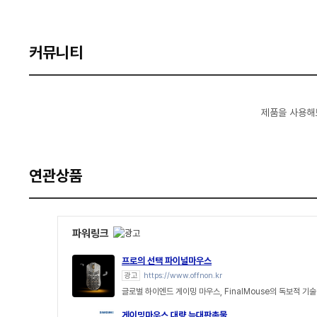
커뮤니티
제품을 사용해
연관상품
파워링크
프로의 선택 파이널마우스
광고
https://www.offnon.kr
글로벌 하이엔드 게이밍 마우스, FinalMouse의 독보적 
게이밍마우스 대량 늑대판촉물