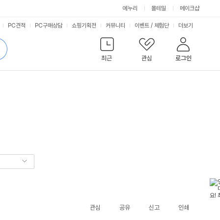
에누리
몰테일
메이크샵
서
PC견적
PC구매상담
쇼핑기획전
커뮤니티
이벤트
/
체험단
더보기
비
검
색
최근
관심
로그인
스
관심
공유
신고
인쇄