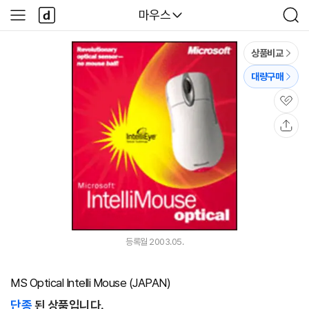
본문 바로가기
다
다나와
마우스
사
검
나
이
색
와
드
메
메
상품비교
인
뉴
대량구매
관
심
공
유
등록월 2003.05.
MS Optical Intelli Mouse (JAPAN)
단종
된 상품입니다.