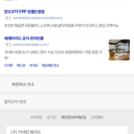
윈도우11 FPP 정품인증점
smartstore.naver.com/sbcore
광고
포인트적립/한국정품/PC,노트북 USB설치/게임용 주변기기/오피스,한컴 선택가능
셰에라자드 공식 온라인몰
www.schezade.co.kr/
광고
국내외 유명 Hi-Fi 브랜드 정식 수입, 대규모 청음매장에서 직접 청음 가
능!
이어폰
헤드폰
게이밍
청담매장안내
빠른배송 안내
법적고지 안내
PC버전
로그인
개인정보처리방침
고객센터
(주) 커넥트웨이브