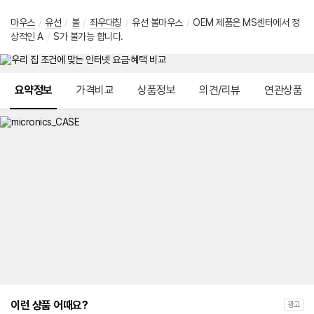
마우스
/
유선
/
볼
/
좌우대칭
/
유선 볼마우스
/
OEM 제품은 MS센터에서 정
상적인 A
/
S가 불가능 합니다.
메뉴 네비게이션
요약정보
가격비교
상품정보
의견/리뷰
연관상품
이런 상품 어때요?
광고