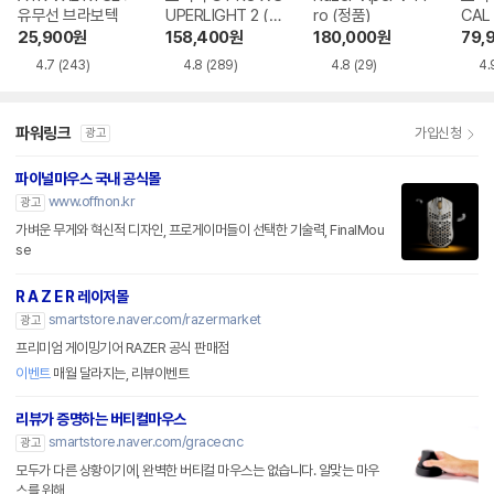
유무선 브라보텍
UPERLIGHT 2 (정
ro (정품)
CAL
품)
25,900
원
158,400
원
180,000
원
79,
4.7
(243)
4.8
(289)
4.8
(29)
4.
파워링크
가입신청
광고
파이널마우스 국내 공식몰
www.offnon.kr
광고
가벼운 무게와 혁신적 디자인, 프로게이머들이 선택한 기술력, FinalMou
se
R A Z E R 레이저몰
smartstore.naver.com/razermarket
광고
프리미엄 게이밍기어 RAZER 공식 판매점
이벤트
매월 달라지는, 리뷰이벤트
리뷰가 증명하는 버티컬마우스
smartstore.naver.com/gracecnc
광고
모두가 다른 상황이기에, 완벽한 버티컬 마우스는 없습니다. 알맞는 마우
스를 위해