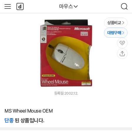
본문 바로가기
다
다나와
마우스
사
검
나
이
색
와
드
메
메
상품비교
인
뉴
대량구매
관
심
공
유
등록월 2002.12.
MS Wheel Mouse OEM
단종
된 상품입니다.