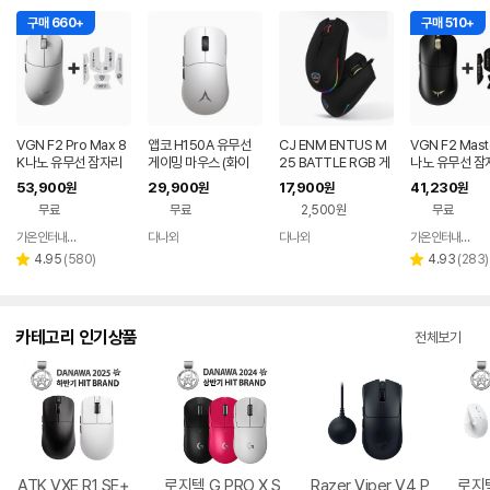
구매 660+
구매 510+
VGN F2 Pro Max 8
앱코 H150A 유무선
CJ ENM ENTUS M
VGN F2 Mast
K나노 유무선 잠자리
게이밍 마우스 (화이
25 BATTLE RGB 게
나노 유무선 잠
게이밍 마우스 화이트
트)
이밍 마우스
이밍 마우스+
53,900
29,900
17,900
41,230
원
원
원
원
프 블랙
무료
무료
2,500원
무료
가온인터내셔날
다나와
다나와
가온인터내셔날
네이버
네이버
네이버
페이
페이
페이
리
리
4.95
(
580
)
4.93
(
283
)
별
별
뷰
뷰
점
점
수
수
카테고리 인기상품
전체보기
ATK VXE R1 SE+
로지텍 G PRO X S
Razer Viper V4 P
로지텍