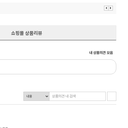
이
다
전
음
보
보
기
기
쇼핑몰 상품리뷰
내 상품의견 모음