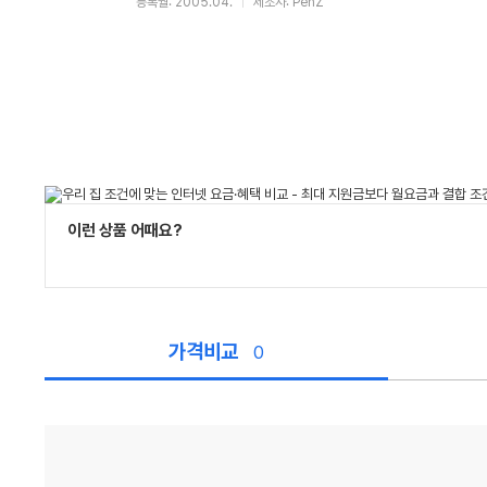
등록월: 2005.04.
제조사: PenZ
이런 상품 어때요?
가격비교
0
가
격
비
교