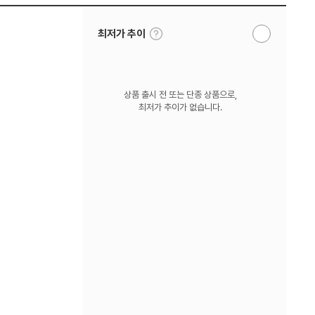
툴
최저가 추이
알
팁
림
보
받
기
기
상품 출시 전 또는 단종 상품으로,
최저가 추이가 없습니다.