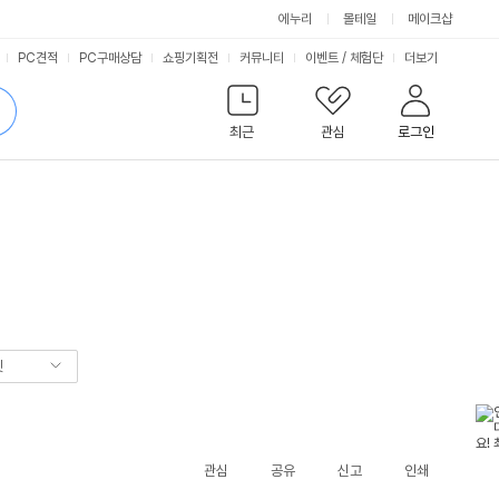
에누리
몰테일
메이크샵
서
PC견적
PC구매상담
쇼핑기획전
커뮤니티
이벤트
/
체험단
더보기
비
검
색
최근
관심
로그인
스
렛
관심
공유
신고
인쇄