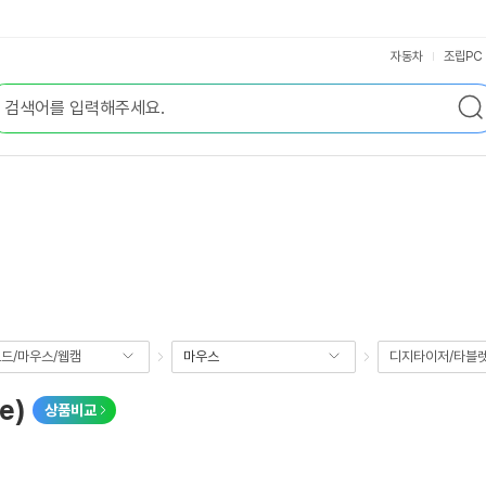
자동차
조립PC
드/마우스/웹캠
마우스
디지타이저/타블
e)
상품비교