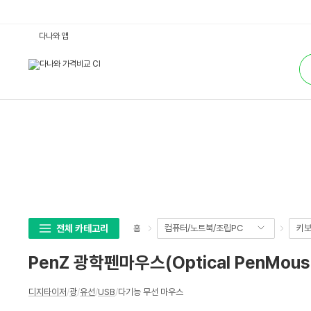
P
다나와 앱
e
n
통
Z
합
광
검
학
색
펜
마
우
스
(O
p
t
i
c
a
l
P
e
n
M
전체 카테고리
컴퓨터/노트북/조립PC
키보
홈
o
u
s
PenZ 광학펜마우스(Optical PenMous
e)
:
다
상
나
디지타이저
/
광
/
유선
/
USB
/
다기능 무선 마우스
세
와
가
스