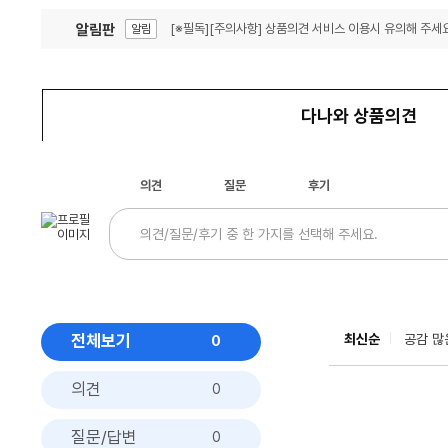
알림판
[※필독][주의사항] 상품의견 서비스 이용시 유의해 주세요
알림
잦은 오류, PC속도 잡자! PC안정화 위해 이건 꼭!
알림
다나와 상품의견
의견
질문
후기
전체보기
최신순
공감 많
0
의견
0
질문/답변
0