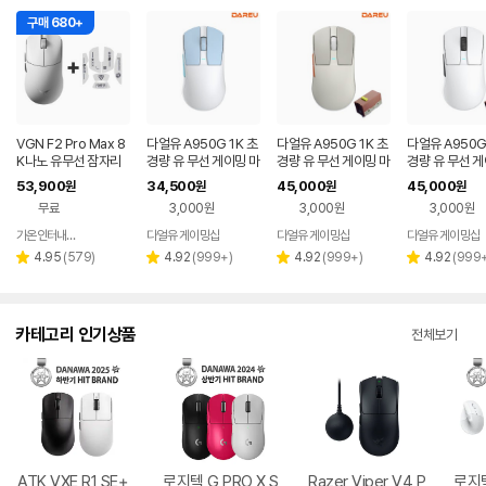
구매 680+
VGN F2 Pro Max 8
다얼유 A950G 1K 초
다얼유 A950G 1K 초
다얼유 A950G 
K나노 유무선 잠자리
경량 유 무선 게이밍 마
경량 유 무선 게이밍 마
경량 유 무선 게
게이밍 마우스 화이트
우스 아이스블루
우스 저소음(레트로베
우스 화이트(저
53,900
34,500
45,000
45,000
원
원
원
원
이지)
무료
3,000원
3,000원
3,000원
가온인터내셔날
다얼유 게이밍샵
다얼유 게이밍샵
다얼유 게이밍샵
네이버
페이
리
리
리
리
4.95
(
579
)
4.92
(
999+
)
4.92
(
999+
)
4.92
(
999
별
별
별
별
뷰
뷰
뷰
뷰
점
점
점
점
수
수
수
수
카테고리 인기상품
전체보기
ATK VXE R1 SE+
로지텍 G PRO X S
Razer Viper V4 P
로지텍