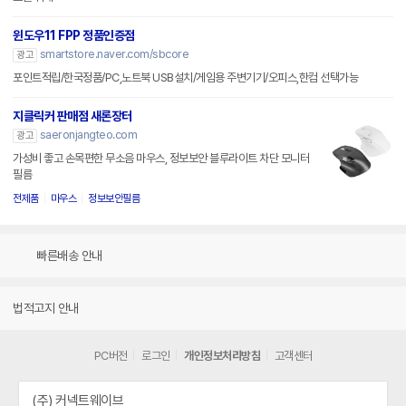
윈도우11 FPP 정품인증점
smartstore.naver.com/sbcore
광고
포인트적립/한국정품/PC,노트북 USB설치/게임용 주변기기/오피스,한컴 선택가능
지클릭커 판매점 새론장터
saeronjangteo.com
광고
가성비 좋고 손목편한 무소음 마우스, 정보보안 블루라이트 차단 모니터
필름
전제품
마우스
정보보안필름
빠른배송 안내
법적고지 안내
PC버전
로그인
개인정보처리방침
고객센터
(주) 커넥트웨이브