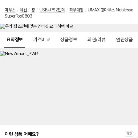
마우스
/
유선
/
광
/
USB+PS2젠더
/
좌우대칭
/
UMAX 광마우스 Noblesse
SuperFox0803
메뉴 네비게이션
요약정보
가격비교
상품정보
의견/리뷰
연관상품
이런 상품 어때요?
광고