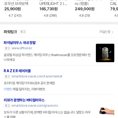
유무선 브라보텍
UPERLIGHT 2 (정
ro (정품)
CAL
품)
25,900
원
165,730
원
249,000
원
79,
4.7
(243)
4.8
(288)
4.8
(29)
4.
파워링크
가입신청
광고
파이널마우스 국내 정발
www.offnon.kr
광고
글로벌 최상급 하이엔드 게이밍 마우스 finalmouse를 오프앤온에서 만
나보세요
R A Z E R 레이저몰
smartstore.naver.com/razermarket
광고
프리미엄 게이밍기어 RAZER 공식 판매점
이벤트
매월 달라지는, 리뷰이벤트
리뷰가 증명하는 버티컬마우스
smartstore.naver.com/gracecnc
광고
모두가 다른 상황이기에, 완벽한 버티컬 마우스는 없습니다. 알맞는 마우
스를 위해