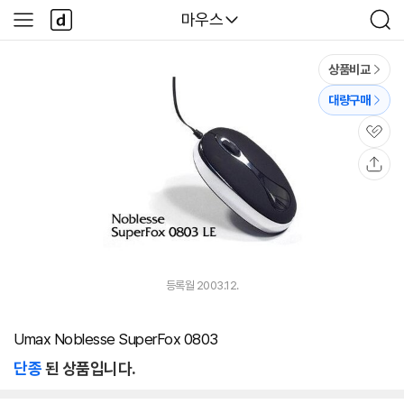
본문 바로가기
다
다나와
마우스
사
검
나
이
색
와
드
메
메
상품비교
인
뉴
대량구매
관
심
공
유
등록월 2003.12.
Umax Noblesse SuperFox 0803
단종
된 상품입니다.