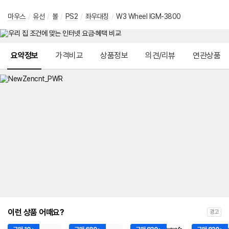
마우스
/
유선
/
볼
/
PS2
/
좌우대칭
/
W3 Wheel IGM-3800
메뉴 네비게이션
요약정보
가격비교
상품정보
의견/리뷰
연관상품
이런 상품 어때요?
광고