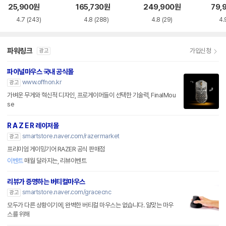
품)
25,900
원
165,730
원
249,900
원
79,
4.7
(243)
4.8
(288)
4.8
(29)
4.
파워링크
가입신청
광고
파이널마우스 국내 공식몰
www.offnon.kr
광고
가벼운 무게와 혁신적 디자인, 프로게이머들이 선택한 기술력, FinalMou
se
R A Z E R 레이저몰
smartstore.naver.com/razermarket
광고
프리미엄 게이밍기어 RAZER 공식 판매점
이벤트
매월 달라지는, 리뷰이벤트
리뷰가 증명하는 버티컬마우스
smartstore.naver.com/gracecnc
광고
모두가 다른 상황이기에, 완벽한 버티컬 마우스는 없습니다. 알맞는 마우
스를 위해