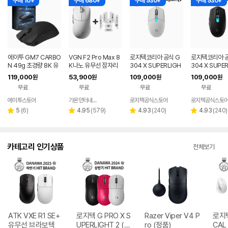
구매 10+
구매 680+
구매 930+
구매 930+
에이투 GM7 CARBO
VGN F2 Pro Max 8
로지텍코리아 공식 G
로지텍코리아 공
N 49g 초경량 8K 유
K나노 유무선 잠자리
304 X SUPERLIGH
304 X SUPE
무선 블루투스 게이밍
게이밍 마우스 화이트
T 게이밍 마우스 화이
T 게이밍 마우
119,000
53,900
109,000
109,000
원
원
원
원
마우스 OMRON 광학
트
무료
무료
무료
무료
스위치 CF 블랙 카본
에이투스토어
가온인터내셔날
로지텍공식스토어
로지텍공식스토
네이버
페이
리
리
리
리
5
(
6
)
4.95
(
579
)
4.93
(
240
)
4.93
(
240
)
별
별
별
별
뷰
뷰
뷰
뷰
점
점
점
점
수
수
수
수
카테고리 인기상품
전체보기
ATK VXE R1 SE+
로지텍 G PRO X S
Razer Viper V4 P
로지텍
유무선 브라보텍
UPERLIGHT 2 (정
ro (정품)
CAL