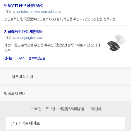
윈도우11 FPP 정품인증점
smartstore.naver.com/sbcore
광고
포인트적립/한국정품/PC,노트북 USB설치/게임용 주변기기/오피스,한컴 선택가능
지클릭커 판매점 새론장터
saeronjangteo.com
광고
가성비 좋고 손목편한 무소음 마우스, 정보보안 블루라이트 차단 모니터
필름
전제품
마우스
정보보안필름
빠른배송 안내
법적고지 안내
PC버전
로그인
개인정보처리방침
고객센터
(주) 커넥트웨이브