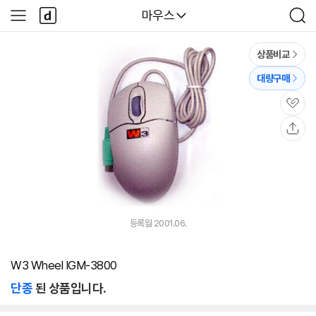
본문 바로가기
다
다나와
마우스
사
검
나
이
색
와
드
메
메
상품비교
인
뉴
대량구매
관
심
공
유
등록월 2001.06.
W3 Wheel IGM-3800
단종
된 상품입니다.