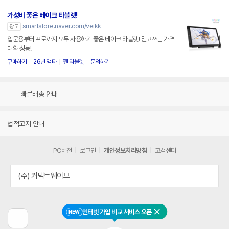
가성비 좋은 베이크 타블렛!
smartstore.naver.com/veikk
광고
입문용부터 프로까지 모두 사용하기 좋은 베이크 타블렛! 믿고쓰는 가격
대와 성능!
구매하기
26년 액타
펜 타블렛
문의하기
빠른배송 안내
법적고지 안내
PC버전
로그인
개인정보처리방침
고객센터
(주) 커넥트웨이브
인터넷 가입 비교 서비스 오픈
NEW
닫기
이
전