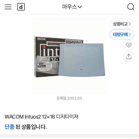
본문 바로가기
다
다나와
마우스
사
검
나
이
색
와
드
메
메
상품비교
인
뉴
대량구매
관
심
공
유
등록월 2002.03.
WACOM Intuos2 12×18 디지타이져
단종
된 상품입니다.