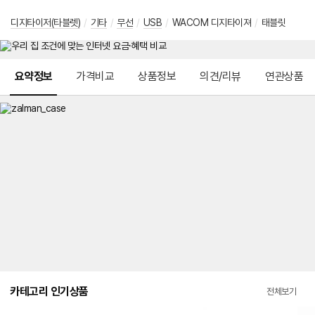
디지타이저(타블렛)
/
기타
/
무선
/
USB
/
WACOM 디지타이져
/
태블릿
메뉴 네비게이션
요약정보
가격비교
상품정보
의견/리뷰
연관상품
카테고리 인기상품
전체보기