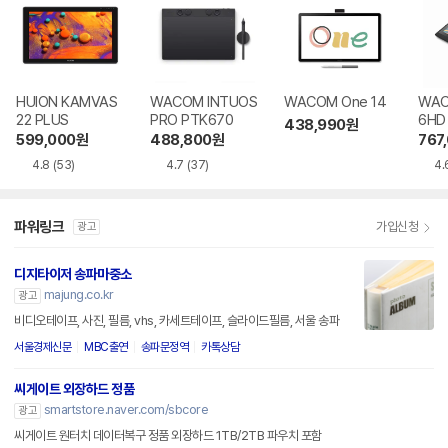
HUION KAMVAS
WACOM INTUOS
WACOM One 14
WACO
22 PLUS
PRO PTK670
6HD
438,990
원
599,000
원
488,800
원
767
4.8
(53)
4.7
(37)
4.
파워링크
가입신청
광고
디지타이저 송파마중소
majung.co.kr
광고
비디오테이프, 사진, 필름, vhs, 카세트테이프, 슬라이드필름, 서울 송파
서울경제신문
MBC출연
송파문정역
카톡상담
씨게이트 외장하드 정품
smartstore.naver.com/sbcore
광고
씨게이트 원터치 데이터복구 정품 외장하드 1TB/2TB 파우치 포함